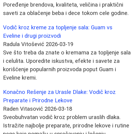
Poređenje brendova, kvaliteta, veličina i praktični
saveti za oblačenje beba i dece tokom cele godine.
Vodič kroz kreme za topljenje sala: Guam vs
Eveline i drugi proizvodi
Radula Vitošević
2026-03-19
Sve što treba da znate o kremama za topljenje sala
i celulita. Uporedite iskustva, efekte i savete za
korišćenje popularnih proizvoda poput Guam i
Eveline kremi.
Konačno Rešenje za Urasle Dlake: Vodič kroz
Preparate i Prirodne Lekove
Raden Vitasović
2026-03-18
Sveobuhvatan vodič kroz problem uraslih dlaka.
Istražite najbolje preparate, prirodne lekove i rutine
nege koje pomažu u sprečavanju i lečenju