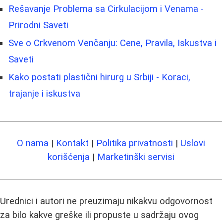
Rešavanje Problema sa Cirkulacijom i Venama -
Prirodni Saveti
Sve o Crkvenom Venčanju: Cene, Pravila, Iskustva i
Saveti
Kako postati plastični hirurg u Srbiji - Koraci,
trajanje i iskustva
O nama
|
Kontakt
|
Politika privatnosti
|
Uslovi
korišćenja
|
Marketinški servisi
Urednici i autori ne preuzimaju nikakvu odgovornost
za bilo kakve greške ili propuste u sadržaju ovog