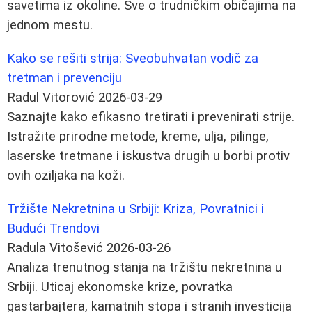
savetima iz okoline. Sve o trudničkim običajima na
jednom mestu.
Kako se rešiti strija: Sveobuhvatan vodič za
tretman i prevenciju
Radul Vitorović
2026-03-29
Saznajte kako efikasno tretirati i prevenirati strije.
Istražite prirodne metode, kreme, ulja, pilinge,
laserske tretmane i iskustva drugih u borbi protiv
ovih oziljaka na koži.
Tržište Nekretnina u Srbiji: Kriza, Povratnici i
Budući Trendovi
Radula Vitošević
2026-03-26
Analiza trenutnog stanja na tržištu nekretnina u
Srbiji. Uticaj ekonomske krize, povratka
gastarbajtera, kamatnih stopa i stranih investicija