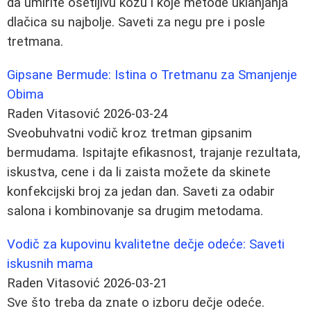
da umirite osetljivu kožu i koje metode uklanjanja
dlačica su najbolje. Saveti za negu pre i posle
tretmana.
Gipsane Bermude: Istina o Tretmanu za Smanjenje
Obima
Raden Vitasović
2026-03-24
Sveobuhvatni vodič kroz tretman gipsanim
bermudama. Ispitajte efikasnost, trajanje rezultata,
iskustva, cene i da li zaista možete da skinete
konfekcijski broj za jedan dan. Saveti za odabir
salona i kombinovanje sa drugim metodama.
Vodič za kupovinu kvalitetne dečje odeće: Saveti
iskusnih mama
Raden Vitasović
2026-03-21
Sve što treba da znate o izboru dečje odeće.