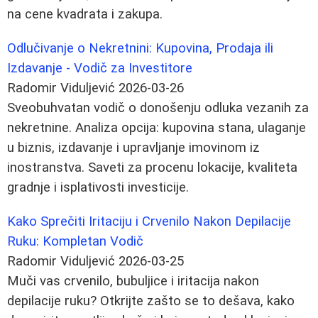
na cene kvadrata i zakupa.
Odlučivanje o Nekretnini: Kupovina, Prodaja ili
Izdavanje - Vodič za Investitore
Radomir Viduljević
2026-03-26
Sveobuhvatan vodič o donošenju odluka vezanih za
nekretnine. Analiza opcija: kupovina stana, ulaganje
u biznis, izdavanje i upravljanje imovinom iz
inostranstva. Saveti za procenu lokacije, kvaliteta
gradnje i isplativosti investicije.
Kako Sprečiti Iritaciju i Crvenilo Nakon Depilacije
Ruku: Kompletan Vodič
Radomir Viduljević
2026-03-25
Muči vas crvenilo, bubuljice i iritacija nakon
depilacije ruku? Otkrijte zašto se to dešava, kako