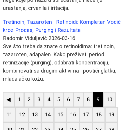
urastanja, crvenila i iritacija.
Tretinoin, Tazaroten i Retinoidi: Kompletan Vodič
kroz Proces, Purging i Rezultate
Radomir Viduljević
2026-03-16
Sve što treba da znate o retinoidima: tretinoin,
tazaroten, adapalen. Kako preživeti period
retinizacije (purging), odabrati koncentraciju,
kombinovati sa drugim aktivima i postići glatku,
mladalačku kožu.
◀
1
2
3
4
5
6
7
8
9
10
11
12
13
14
15
16
17
18
19
20
21
22
23
24
25
26
27
28