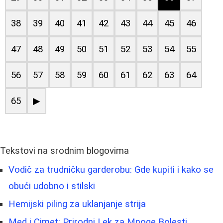
38
39
40
41
42
43
44
45
46
47
48
49
50
51
52
53
54
55
56
57
58
59
60
61
62
63
64
65
▶
Tekstovi na srodnim blogovima
Vodič za trudničku garderobu: Gde kupiti i kako se
obući udobno i stilski
Hemijski piling za uklanjanje strija
Med i Cimet: Prirodni Lek za Mnoge Bolesti