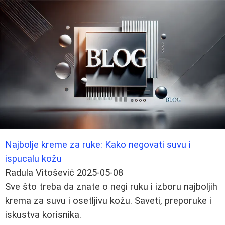
Najbolje kreme za ruke: Kako negovati suvu i
ispucalu kožu
Radula Vitošević
2025-05-08
Sve što treba da znate o negi ruku i izboru najboljih
krema za suvu i osetljivu kožu. Saveti, preporuke i
iskustva korisnika.