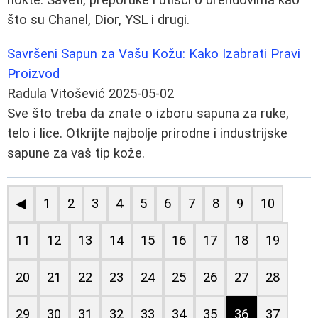
što su Chanel, Dior, YSL i drugi.
Savršeni Sapun za Vašu Kožu: Kako Izabrati Pravi
Proizvod
Radula Vitošević
2025-05-02
Sve što treba da znate o izboru sapuna za ruke,
telo i lice. Otkrijte najbolje prirodne i industrijske
sapune za vaš tip kože.
◀
1
2
3
4
5
6
7
8
9
10
11
12
13
14
15
16
17
18
19
20
21
22
23
24
25
26
27
28
29
30
31
32
33
34
35
36
37