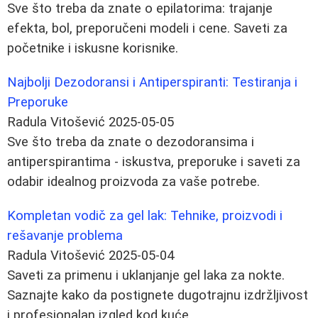
Sve što treba da znate o epilatorima: trajanje
efekta, bol, preporučeni modeli i cene. Saveti za
početnike i iskusne korisnike.
Najbolji Dezodoransi i Antiperspiranti: Testiranja i
Preporuke
Radula Vitošević
2025-05-05
Sve što treba da znate o dezodoransima i
antiperspirantima - iskustva, preporuke i saveti za
odabir idealnog proizvoda za vaše potrebe.
Kompletan vodič za gel lak: Tehnike, proizvodi i
rešavanje problema
Radula Vitošević
2025-05-04
Saveti za primenu i uklanjanje gel laka za nokte.
Saznajte kako da postignete dugotrajnu izdržljivost
i profesionalan izgled kod kuće.