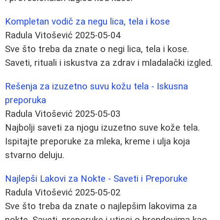
Kompletan vodič za negu lica, tela i kose
Radula Vitošević
2025-05-04
Sve što treba da znate o negi lica, tela i kose.
Saveti, rituali i iskustva za zdrav i mladalački izgled.
Rešenja za izuzetno suvu kožu tela - Iskusna
preporuka
Radula Vitošević
2025-05-03
Najbolji saveti za njogu izuzetno suve kože tela.
Ispitajte preporuke za mleka, kreme i ulja koja
stvarno deluju.
Najlepši Lakovi za Nokte - Saveti i Preporuke
Radula Vitošević
2025-05-02
Sve što treba da znate o najlepšim lakovima za
nokte. Saveti, preporuke i utisci o brendovima kao