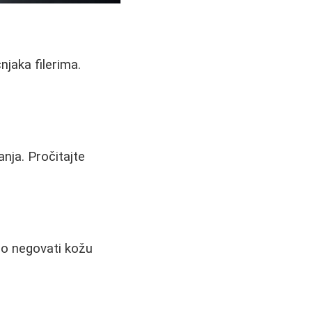
jaka filerima.
anja. Pročitajte
lno negovati kožu