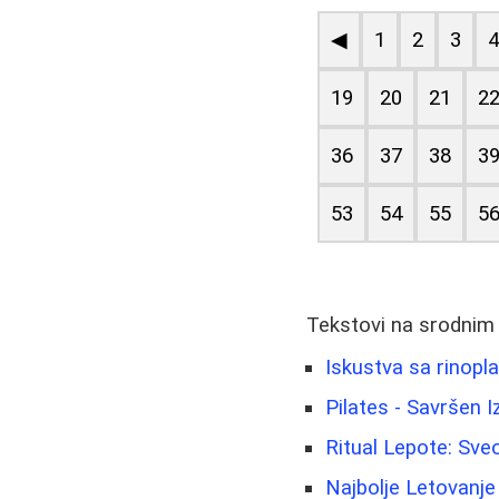
◀
1
2
3
19
20
21
2
36
37
38
3
53
54
55
5
Tekstovi na srodnim
Iskustva sa rinopl
Pilates - Savršen I
Ritual Lepote: Sv
Najbolje Letovanje 