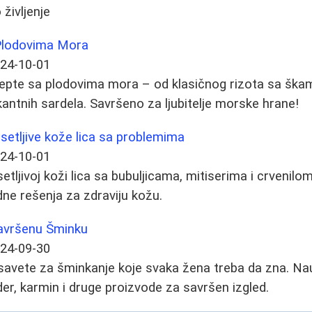
 življenje
 Plodovima Mora
24-10-01
ecepte sa plodovima mora – od klasičnog rizota sa šk
kantnih sardela. Savršeno za ljubitelje morske hrane!
setljive kože lica sa problemima
24-10-01
etljivoj koži lica sa bubuljicama, mitiserima i crvenil
dne rešenja za zdraviju kožu.
Savršenu Šminku
24-09-30
savete za šminkanje koje svaka žena treba da zna. Nau
er, karmin i druge proizvode za savršen izgled.