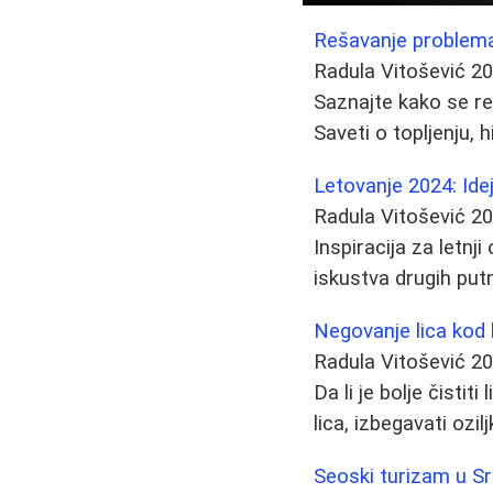
Rešavanje problema 
Radula Vitošević
20
Saznajte kako se re
Saveti o topljenju,
Letovanje 2024: Ide
Radula Vitošević
20
Inspiracija za letnji
iskustva drugih put
Negovanje lica kod 
Radula Vitošević
20
Da li je bolje čisti
lica, izbegavati ozilj
Seoski turizam u Srb