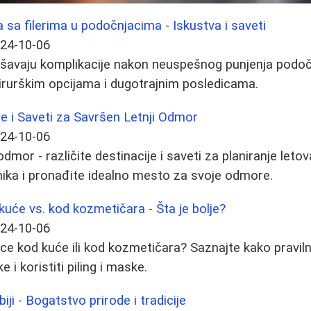
sa filerima u podočnjacima - Iskustva i saveti
24-10-06
šavaju komplikacije nakon neuspešnog punjenja podočn
 hirurškim opcijama i dugotrajnim posledicama.
je i Saveti za Savršen Letnji Odmor
24-10-06
 odmor - različite destinacije i saveti za planiranje letov
nika i pronađite idealno mesto za svoje odmore.
kuće vs. kod kozmetičara - Šta je bolje?
24-10-06
ti lice kod kuće ili kod kozmetičara? Saznajte kako pravi
ke i koristiti piling i maske.
iji - Bogatstvo prirode i tradicije