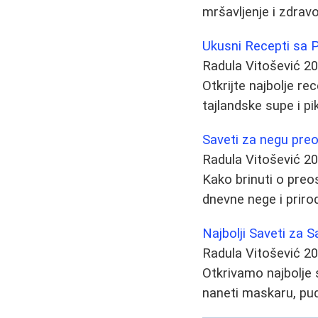
mršavljenje i zdravo
Ukusni Recepti sa
Radula Vitošević
20
Otkrijte najbolje r
tajlandske supe i pi
Saveti za negu preo
Radula Vitošević
20
Kako brinuti o preos
dnevne nege i priro
Najbolji Saveti za 
Radula Vitošević
20
Otkrivamo najbolje 
naneti maskaru, pud