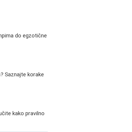
ampima do egzotične
om? Saznajte korake
čite kako pravilno