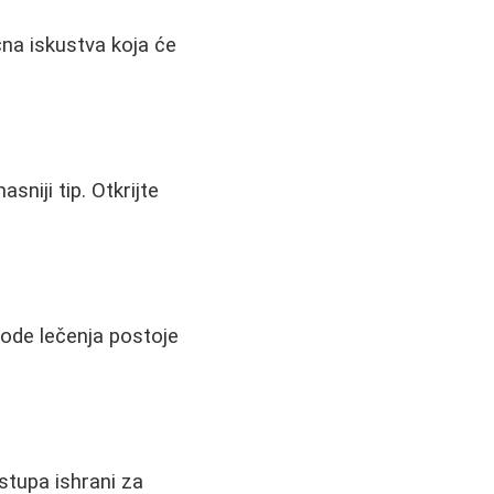
ična iskustva koja će
sniji tip. Otkrijte
tode lečenja postoje
istupa ishrani za