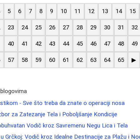
4
5
6
7
8
9
10
11
12
13
14
15
2
23
24
25
26
27
28
29
30
31
32
9
40
41
42
43
44
45
46
47
48
49
6
57
58
59
60
61
62
63
64
65
▶
 blogovima
astikom - Sve što treba da znate o operaciji nosa
zbor za Zatezanje Tela i Poboljšanje Kondicije
eobuhvatan Vodič kroz Savremenu Negu Lica i Tela
u Grčkoj: Vodič kroz Idealne Destinacije za Plažu i No