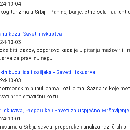
24-10-04
kog turizma u Srbiji. Planine, banje, etno sela i autent
anu kožu: Saveti i iskustva
24-10-03
e biti izazov, pogotovo kada je u pitanju mešovit ili ma
ustva za pravilnu negu.
 bubuljica i oziljaka - Saveti i iskustva
24-10-03
hormonskim bubuljicama i oziljcima. Saznajte koje me
ovati problematičnu kožu.
ji: Iskustva, Preporuke i Saveti za Uspješno Mršavljenje
24-10-01
istima u Srbiji: saveti, preporuke i analiza različitih pr