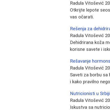
Radula Vitošević
20
Otkrijte lepote seos
vas očarati.
Rešenja za dehidrir
Radula Vitošević
20
Dehidrirana koža mož
korisne savete i isk
Rešavanje hormonskih
Radula Vitošević
20
Saveti za borbu sa 
i kako pravilno neg
Nutricionisti u Srbi
Radula Vitošević
20
Iskustva sa nutricion