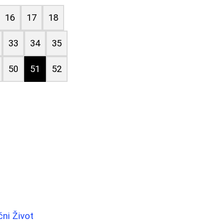
16
17
18
33
34
35
50
51
52
ćni Život