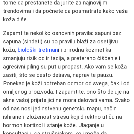
tome da prestanete da jurite za najnovijim
trendovima i da počnete da posmatrate kako vaša
koža diše.
Zapamtite nekoliko osnovnih pravila: sapuni bez
sapuna (sindeti) su po pravilu blaži za osetljivu
kožu,
biološki tretman
i i prirodna kozmetika
smanjuju rizik od iritacija, a preterano čišćenje i
agresivni piling su put u propast. Ako vam se koža
zasiti, što se često dešava, napravite pauzu.
Ponekad je koži potreban odmor od svega, čak i od
omiljenog proizvoda. I zapamtite, ono što deluje na
akne vašoj prijateljici ne mora delovati vama. Svako
od nas nosi jedinstvenu genetsku mapu, način
ishrane i izloženost stresu koji direktno utiču na
hormon kortizol i stanje kože. Ulaganje u
konsultaciju sa stručnjakom, koji može da