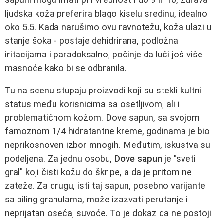
ljudska koža preferira blago kiselu sredinu, idealno
oko 5.5. Kada narušimo ovu ravnotežu, koža ulazi u
stanje šoka - postaje dehidrirana, podložna
iritacijama i paradoksalno, počinje da luči još više
masnoće kako bi se odbranila.
Tu na scenu stupaju proizvodi koji su stekli kultni
status među korisnicima sa osetljivom, ali i
problematičnom kožom. Dove sapun, sa svojom
famoznom 1/4 hidratantne kreme, godinama je bio
neprikosnoven izbor mnogih. Međutim, iskustva su
podeljena. Za jednu osobu,
Dove sapun
je "sveti
gral" koji čisti kožu do škripe, a da je pritom ne
zateže. Za drugu, isti taj sapun, posebno varijante
sa piling granulama, može izazvati perutanje i
neprijatan osećaj suvoće. To je dokaz da ne postoji