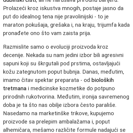
Prolazeći kroz iskustva mnogih, postaje jasno da
put do idealnog tena nije pravolinijski - to je
maraton pokušaja, grešaka i, na kraju, trijumfa kada
pronađete ono što vam zaista prija.
Razmislite samo o evoluciji proizvoda kroz
decenije. Nekada su nam jedini izbor bili agresivni
sapuni koji su škrgutali pod prstima, ostavljajući
kožu zategnutom poput bubnja. Danas, međutim,
imamo čitav spektar preparata - od
bioloških
tretmana
i medicinske kozmetike do potpuno
prirodnih rukotvorina. Međutim, ironija savremenog
doba je ta što nas obilje izbora često parališe.
Nasedamo na marketinške trikove, kupujemo
proizvode sa prelepim ambalažama i, poput
alhemičara, mešamo različite formule nadajući se