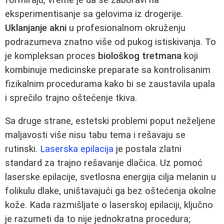
eksperimentisanje sa gelovima iz drogerije.
Uklanjanje akni
u profesionalnom okruženju
podrazumeva znatno više od pukog istiskivanja. To
je kompleksan proces
biološkog tretmana
koji
kombinuje medicinske preparate sa kontrolisanim
fizikalnim procedurama kako bi se zaustavila upala
i sprečilo trajno oštećenje tkiva.
Sa druge strane, estetski problemi poput neželjene
maljavosti više nisu tabu tema i rešavaju se
rutinski.
Laserska epilacija
je postala zlatni
standard za trajno rešavanje dlačica. Uz pomoć
laserske epilacije, svetlosna energija cilja melanin u
folikulu dlake, uništavajući ga bez oštećenja okolne
kože. Kada razmišljate o laserskoj epilaciji, ključno
je razumeti da to nije jednokratna procedura;