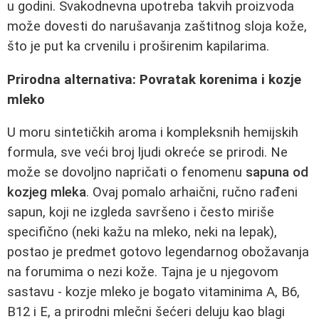
u godini. Svakodnevna upotreba takvih proizvoda
može dovesti do narušavanja zaštitnog sloja kože,
što je put ka crvenilu i proširenim kapilarima.
Prirodna alternativa: Povratak korenima i kozje
mleko
U moru sintetičkih aroma i kompleksnih hemijskih
formula, sve veći broj ljudi okreće se prirodi. Ne
može se dovoljno napričati o fenomenu
sapuna od
kozjeg mleka
. Ovaj pomalo arhaični, ručno rađeni
sapun, koji ne izgleda savršeno i često miriše
specifično (neki kažu na mleko, neki na lepak),
postao je predmet gotovo legendarnog obožavanja
na forumima o nezi kože. Tajna je u njegovom
sastavu - kozje mleko je bogato vitaminima A, B6,
B12 i E, a prirodni mlečni šećeri deluju kao blagi