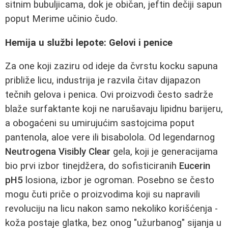
sitnim bubuljicama, dok je običan, jeftin dečiji sapun
poput Merime učinio čudo.
Hemija u službi lepote: Gelovi i penice
Za one koji zaziru od ideje da čvrstu kocku sapuna
približe licu, industrija je razvila čitav dijapazon
tečnih gelova i penica. Ovi proizvodi često sadrže
blaže surfaktante koji ne narušavaju lipidnu barijeru,
a obogaćeni su umirujućim sastojcima poput
pantenola, aloe vere ili bisabolola. Od legendarnog
Neutrogena Visibly Clear
gela, koji je generacijama
bio prvi izbor tinejdžera, do sofisticiranih
Eucerin
pH5
losiona, izbor je ogroman. Posebno se često
mogu čuti priče o proizvodima koji su napravili
revoluciju na licu nakon samo nekoliko korišćenja -
koža postaje glatka, bez onog "užurbanog" sijanja u