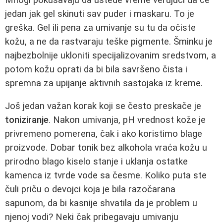
jedan jak gel skinuti sav puder i maskaru. To je
greška. Gel ili pena za umivanje su tu da očiste
kožu, a ne da rastvaraju teške pigmente. Šminku je
najbezbolnije ukloniti specijalizovanim sredstvom, a
potom kožu oprati da bi bila savršeno čista i
spremna za upijanje aktivnih sastojaka iz kreme.
Još jedan važan korak koji se često preskače je
toniziranje
. Nakon umivanja, pH vrednost kože je
privremeno pomerena, čak i ako koristimo blage
proizvode. Dobar tonik bez alkohola vraća kožu u
prirodno blago kiselo stanje i uklanja ostatke
kamenca iz tvrde vode sa česme. Koliko puta ste
čuli priču o devojci koja je bila razočarana
sapunom, da bi kasnije shvatila da je problem u
njenoj vodi? Neki čak pribegavaju umivanju