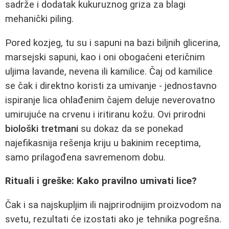
sadrže i dodatak kukuruznog griza za blagi
mehanički piling.
Pored kozjeg, tu su i sapuni na bazi biljnih glicerina,
marsejski sapuni, kao i oni obogaćeni eteričnim
uljima lavande, nevena ili kamilice. Čaj od kamilice
se čak i direktno koristi za umivanje - jednostavno
ispiranje lica ohlađenim čajem deluje neverovatno
umirujuće na crvenu i iritiranu kožu. Ovi prirodni
biološki tretmani
su dokaz da se ponekad
najefikasnija rešenja kriju u bakinim receptima,
samo prilagođena savremenom dobu.
Rituali i greške: Kako pravilno umivati lice?
Čak i sa najskupljim ili najprirodnijim proizvodom na
svetu, rezultati će izostati ako je tehnika pogrešna.