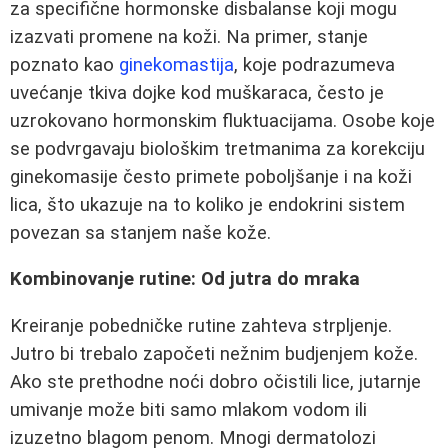
za specifične hormonske disbalanse koji mogu
izazvati promene na koži. Na primer, stanje
poznato kao
ginekomastija
, koje podrazumeva
uvećanje tkiva dojke kod muškaraca, često je
uzrokovano hormonskim fluktuacijama. Osobe koje
se podvrgavaju biološkim tretmanima za korekciju
ginekomasije često primete poboljšanje i na koži
lica, što ukazuje na to koliko je endokrini sistem
povezan sa stanjem naše kože.
Kombinovanje rutine: Od jutra do mraka
Kreiranje pobedničke rutine zahteva strpljenje.
Jutro bi trebalo započeti nežnim budjenjem kože.
Ako ste prethodne noći dobro očistili lice, jutarnje
umivanje može biti samo mlakom vodom ili
izuzetno blagom penom. Mnogi dermatolozi