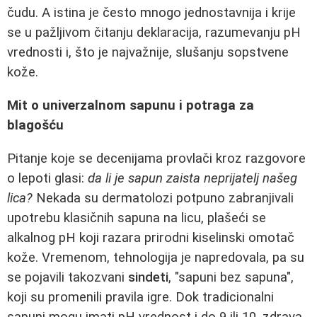
čudu. A istina je često mnogo jednostavnija i krije
se u pažljivom čitanju deklaracija, razumevanju pH
vrednosti i, što je najvažnije, slušanju sopstvene
kože.
Mit o univerzalnom sapunu i potraga za
blagošću
Pitanje koje se decenijama provlači kroz razgovore
o lepoti glasi:
da li je sapun zaista neprijatelj našeg
lica?
Nekada su dermatolozi potpuno zabranjivali
upotrebu klasičnih sapuna na licu, plašeći se
alkalnog pH koji razara prirodni kiselinski omotač
kože. Vremenom, tehnologija je napredovala, pa su
se pojavili takozvani
sindeti
, "sapuni bez sapuna",
koji su promenili pravila igre. Dok tradicionalni
sapuni mogu imati pH vrednost i do 9 ili 10, zdrava