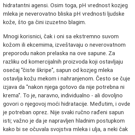
hidratantni agensi. Osim toga, pH vrednost kozjeg
mleka je neverovatno bliska pH vrednosti ljudske
kože, što ga čini izuzetno blagim.
Mnogi korisnici, čak i oni sa ekstremno suvom
kožom ili ekcemima, izveštavaju o neverovatnom
preporodu nakon prelaska na ove sapune. Za
razliku od komercijalnih proizvoda koji ostavljaju
osećaj "čiste škripe", sapun od kozjeg mleka
ostavlja kožu mekom i nahranjenom. Često se čuje
izjava da "nakon njega gotovo da nije potrebna ni
krema". To je, naravno, individualno - ali dovoljno
govori o njegovoj moći hidratacije. Međutim, i ovde
je potreban oprez. Nije svaki ručno rađeni sapun
isti; važno je da je napravljen hladnim postupkom
kako bi se očuvala svojstva mleka i ulja, a neki čak