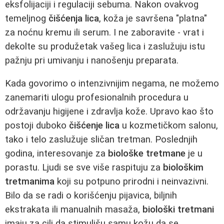
eksfolijaciji i regulaciji sebuma. Nakon ovakvog
temeljnog
čišćenja lica
, koža je savršena "platna"
za noćnu kremu ili serum. I ne zaboravite - vrat i
dekolte su produžetak vašeg lica i zaslužuju istu
pažnju pri umivanju i nanošenju preparata.
Kada govorimo o intenzivnijim negama, ne možemo
zanemariti ulogu profesionalnih procedura u
održavanju higijene i zdravlja kože. Upravo kao što
postoji duboko
čišćenje lica
u kozmetičkom salonu,
tako i telo zaslužuje sličan tretman. Poslednjih
godina, interesovanje za
biološke tretmane
je u
porastu. Ljudi se sve više raspituju za
biološkim
tretmanima
koji su potpuno prirodni i neinvazivni.
Bilo da se radi o korišćenju pijavica, biljnih
ekstrakata ili manualnih masaža,
biološki tretmani
imaju za cilj da stimulišu samu kožu da se