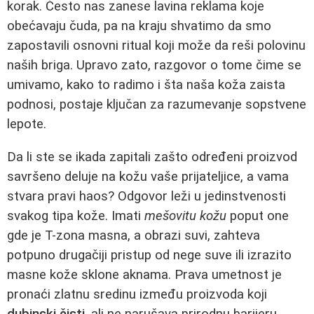
korak. Često nas zanese lavina reklama koje
obećavaju čuda, pa na kraju shvatimo da smo
zapostavili osnovni ritual koji može da reši polovinu
naših briga. Upravo zato, razgovor o tome čime se
umivamo, kako to radimo i šta naša koža zaista
podnosi, postaje ključan za razumevanje sopstvene
lepote.
Da li ste se ikada zapitali zašto određeni proizvod
savršeno deluje na kožu vaše prijateljice, a vama
stvara pravi haos? Odgovor leži u jedinstvenosti
svakog tipa kože. Imati
mešovitu kožu
poput one
gde je T-zona masna, a obrazi suvi, zahteva
potpuno drugačiji pristup od nege suve ili izrazito
masne kože sklone aknama. Prava umetnost je
pronaći zlatnu sredinu između proizvoda koji
dubinski čisti
, ali ne narušava prirodnu barijeru.