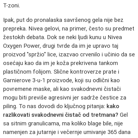
T-zoni.
Ipak, put do pronalaska savršenog gela nije bez
prepreka. Nivea gelovi, na primer, često su predmet
žestokih debata. Dok se neki ljudi kunu u Nivea
Oxygen Power, drugi tvrde da im je upravo taj
proizvod "spržio" lice, izazvao crvenilo i učinio da se
osećaju kao da im je koža prekrivena tankom
plastičnom folijom. Slične kontroverze prate i
Garnierove 3-u-1 proizvode, koji su odlični kao
povremene maske, ali kao svakodnevni čistači
mogu biti previše agresivni jer sadrže čestice za
piling. To nas dovodi do ključnog pitanja:
kako
razlikovati svakodnevni čistač od tretmana?
Gel
sa sitnim granulicama, ma koliko blage bile, nije
namenjen za jutarnje i večernje umivanje 365 dana