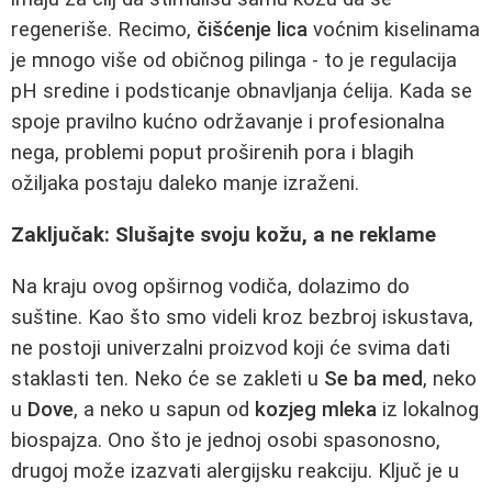
regeneriše. Recimo,
čišćenje lica
voćnim kiselinama
je mnogo više od običnog pilinga - to je regulacija
pH sredine i podsticanje obnavljanja ćelija. Kada se
spojе pravilno kućno održavanje i profesionalna
nega, problemi poput proširenih pora i blagih
ožiljaka postaju daleko manje izraženi.
Zaključak: Slušajte svoju kožu, a ne reklame
Na kraju ovog opširnog vodiča, dolazimo do
suštine. Kao što smo videli kroz bezbroj iskustava,
ne postoji univerzalni proizvod koji će svima dati
staklasti ten. Neko će se zakleti u
Se ba med
, neko
u
Dove
, a neko u sapun od
kozjeg mleka
iz lokalnog
biospajza. Ono što je jednoj osobi spasonosno,
drugoj može izazvati alergijsku reakciju. Ključ je u