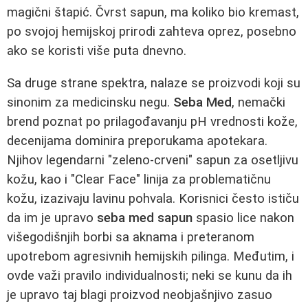
magični štapić. Čvrst sapun, ma koliko bio kremast,
po svojoj hemijskoj prirodi zahteva oprez, posebno
ako se koristi više puta dnevno.
Sa druge strane spektra, nalaze se proizvodi koji su
sinonim za medicinsku negu.
Seba Med
, nemački
brend poznat po prilagođavanju pH vrednosti kože,
decenijama dominira preporukama apotekara.
Njihov legendarni "zeleno-crveni" sapun za osetljivu
kožu, kao i "Clear Face" linija za problematičnu
kožu, izazivaju lavinu pohvala. Korisnici često ističu
da im je upravo
seba med sapun
spasio lice nakon
višegodišnjih borbi sa aknama i preteranom
upotrebom agresivnih hemijskih pilinga. Međutim, i
ovde važi pravilo individualnosti; neki se kunu da ih
je upravo taj blagi proizvod neobjašnjivo zasuo