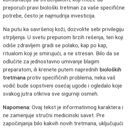
preporuči pravi biološki tretman za vaše specifične
potrebe, često je najmudrija investicija.
Na putu ka savršenoj koži, dozvolite sebi privilegiju
strpljenja. U svetu prepunom brzih rešenja, ten koji
odiše zdravljem gradi se polako, kap po kap,
ritualom koji je smirujući, a ne stresan. Bilo da se
odlučite za jednostavno umivanje blagim
preparatom, ili krenete putem naprednih
bioloških
tretmana
protiv specifičnih problema, neka vaš
vodič bude sopstveni osećaj ugode i ogledalo koje
svakog jutra otkriva sve sigurniji osmeh.
Napomena:
Ovaj tekst je informativnog karaktera i
ne zamenjuje stručni medicinski savet. Pre
započinjanja bilo kakvih novih tretmana, uključujući