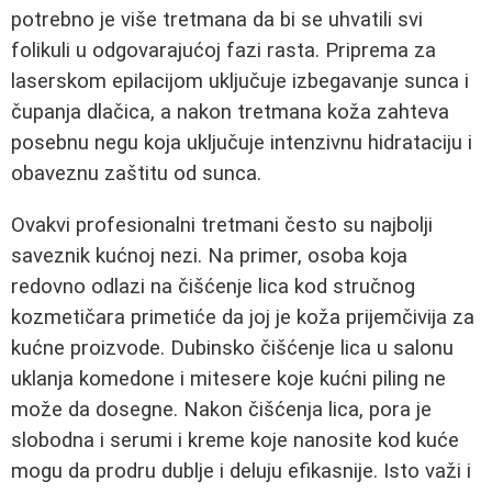
potrebno je više tretmana da bi se uhvatili svi
folikuli u odgovarajućoj fazi rasta. Priprema za
laserskom epilacijom uključuje izbegavanje sunca i
čupanja dlačica, a nakon tretmana koža zahteva
posebnu negu koja uključuje intenzivnu hidrataciju i
obaveznu zaštitu od sunca.
Ovakvi profesionalni tretmani često su najbolji
saveznik kućnoj nezi. Na primer, osoba koja
redovno odlazi na čišćenje lica kod stručnog
kozmetičara primetiće da joj je koža prijemčivija za
kućne proizvode. Dubinsko čišćenje lica u salonu
uklanja komedone i mitesere koje kućni piling ne
može da dosegne. Nakon čišćenja lica, pora je
slobodna i serumi i kreme koje nanosite kod kuće
mogu da prodru dublje i deluju efikasnije. Isto važi i