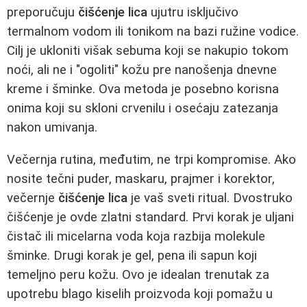
preporučuju
čišćenje lica
ujutru isključivo
termalnom vodom ili tonikom na bazi ružine vodice.
Cilj je ukloniti višak sebuma koji se nakupio tokom
noći, ali ne i "ogoliti" kožu pre nanošenja dnevne
kreme i šminke. Ova metoda je posebno korisna
onima koji su skloni crvenilu i osećaju zatezanja
nakon umivanja.
Večernja rutina, međutim, ne trpi kompromise. Ako
nosite tečni puder, maskaru, prajmer i korektor,
večernje
čišćenje lica
je vaš sveti ritual. Dvostruko
čišćenje je ovde zlatni standard. Prvi korak je uljani
čistač ili micelarna voda koja razbija molekule
šminke. Drugi korak je gel, pena ili sapun koji
temeljno peru kožu. Ovo je idealan trenutak za
upotrebu blago kiselih proizvoda koji pomažu u