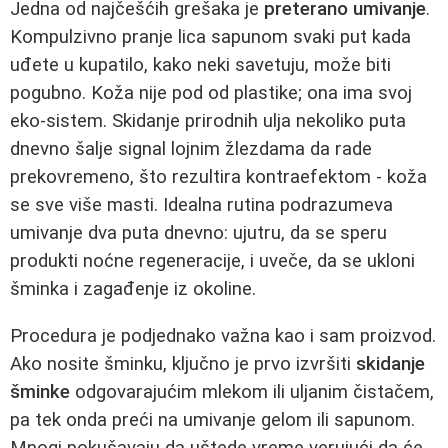
Jedna od najčešćih grešaka je
preterano umivanje
.
Kompulzivno pranje lica sapunom svaki put kada
uđete u kupatilo, kako neki savetuju, može biti
pogubno. Koža nije pod od plastike; ona ima svoj
eko-sistem. Skidanje prirodnih ulja nekoliko puta
dnevno šalje signal lojnim žlezdama da rade
prekovremeno, što rezultira kontraefektom - koža
se sve više masti. Idealna rutina podrazumeva
umivanje dva puta dnevno: ujutru, da se speru
produkti noćne regeneracije, i uveče, da se ukloni
šminka i zagađenje iz okoline.
Procedura je podjednako važna kao i sam proizvod.
Ako nosite šminku, ključno je prvo izvršiti
skidanje
šminke
odgovarajućim mlekom ili uljanim čistačem,
pa tek onda preći na umivanje gelom ili sapunom.
Mnogi pokušavaju da uštede vreme verujući da će