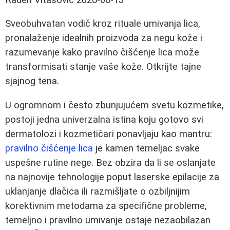
Sveobuhvatan vodič kroz rituale umivanja lica,
pronalaženje idealnih proizvoda za negu kože i
razumevanje kako pravilno čišćenje lica može
transformisati stanje vaše kože. Otkrijte tajne
sjajnog tena.
U ogromnom i često zbunjujućem svetu kozmetike,
postoji jedna univerzalna istina koju gotovo svi
dermatolozi i kozmetičari ponavljaju kao mantru:
pravilno čišćenje lica
je kamen temeljac svake
uspešne rutine nege. Bez obzira da li se oslanjate
na najnovije tehnologije poput laserske epilacije za
uklanjanje dlačica ili razmišljate o ozbiljnijim
korektivnim metodama za specifične probleme,
temeljno i pravilno umivanje ostaje nezaobilazan