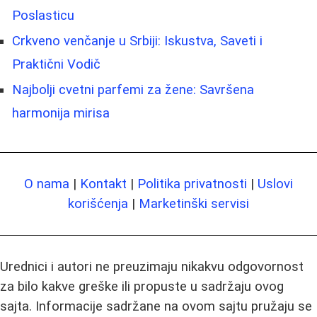
Poslasticu
Crkveno venčanje u Srbiji: Iskustva, Saveti i
Praktični Vodič
Najbolji cvetni parfemi za žene: Savršena
harmonija mirisa
O nama
|
Kontakt
|
Politika privatnosti
|
Uslovi
korišćenja
|
Marketinški servisi
Urednici i autori ne preuzimaju nikakvu odgovornost
za bilo kakve greške ili propuste u sadržaju ovog
sajta. Informacije sadržane na ovom sajtu pružaju se