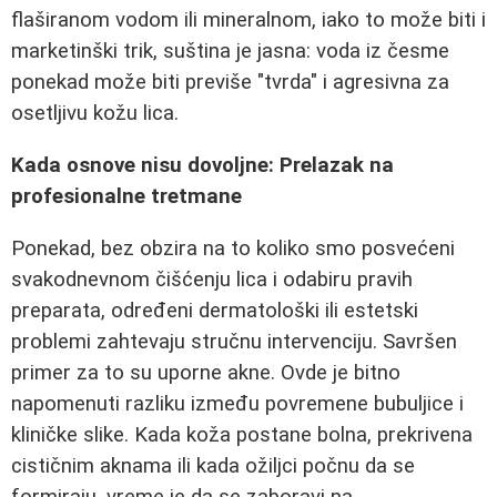
flaširanom vodom ili mineralnom, iako to može biti i
marketinški trik, suština je jasna: voda iz česme
ponekad može biti previše "tvrda" i agresivna za
osetljivu kožu lica.
Kada osnove nisu dovoljne: Prelazak na
profesionalne tretmane
Ponekad, bez obzira na to koliko smo posvećeni
svakodnevnom čišćenju lica i odabiru pravih
preparata, određeni dermatološki ili estetski
problemi zahtevaju stručnu intervenciju. Savršen
primer za to su uporne akne. Ovde je bitno
napomenuti razliku između povremene bubuljice i
kliničke slike. Kada koža postane bolna, prekrivena
cističnim aknama ili kada ožiljci počnu da se
formiraju, vreme je da se zaboravi na