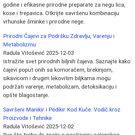
godine i efikasne prirodne preparate za negu lica,
kose i trepavica. Otkrijte savršenu kombinaciju
vrhunske šminke i prirodne nege.
Prirodni Čajevi za Podršku Zdravlju, Varenju i
Metabolizmu
Radula Vitošević
2025-12-03
Istražite svet prirodnih biljnih čajeva. Saznajte kako
čajevi poput onih sa komoračem, brekinjom,
sikavicom i drugim lekovitim biljkama mogu
podržati varenje, metabolizam, detoksikaciju i
opšte blagostanje.
Savršeni Manikir i Pedikir Kod Kuće: Vodič kroz
Proizvode i Tehnike
Radula Vitošević
2025-12-02
Sve što treba da znate o postizanju salonskog