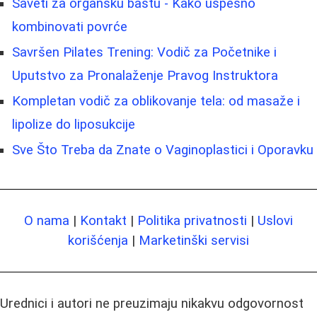
Saveti za organsku baštu - Kako uspešno
kombinovati povrće
Savršen Pilates Trening: Vodič za Početnike i
Uputstvo za Pronalaženje Pravog Instruktora
Kompletan vodič za oblikovanje tela: od masaže i
lipolize do liposukcije
Sve Što Treba da Znate o Vaginoplastici i Oporavku
O nama
|
Kontakt
|
Politika privatnosti
|
Uslovi
korišćenja
|
Marketinški servisi
Urednici i autori ne preuzimaju nikakvu odgovornost