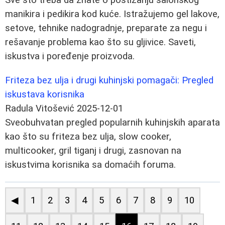
manikira i pedikira kod kuće. Istražujemo gel lakove,
setove, tehnike nadogradnje, preparate za negu i
rešavanje problema kao što su gljivice. Saveti,
iskustva i poređenje proizvoda.
Friteza bez ulja i drugi kuhinjski pomagači: Pregled
iskustava korisnika
Radula Vitošević
2025-12-01
Sveobuhvatan pregled popularnih kuhinjskih aparata
kao što su friteza bez ulja, slow cooker,
multicooker, gril tiganj i drugi, zasnovan na
iskustvima korisnika sa domaćih foruma.
◀
1
2
3
4
5
6
7
8
9
10