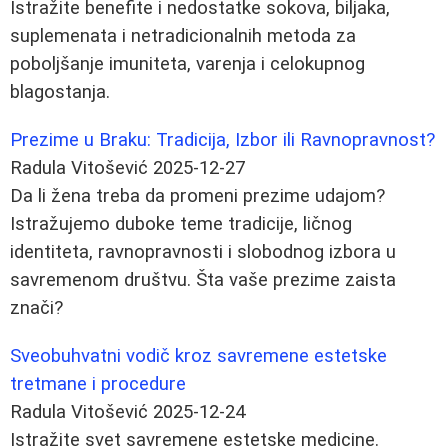
Istražite benefite i nedostatke sokova, biljaka,
suplemenata i netradicionalnih metoda za
poboljšanje imuniteta, varenja i celokupnog
blagostanja.
Prezime u Braku: Tradicija, Izbor ili Ravnopravnost?
Radula Vitošević
2025-12-27
Da li žena treba da promeni prezime udajom?
Istražujemo duboke teme tradicije, ličnog
identiteta, ravnopravnosti i slobodnog izbora u
savremenom društvu. Šta vaše prezime zaista
znači?
Sveobuhvatni vodič kroz savremene estetske
tretmane i procedure
Radula Vitošević
2025-12-24
Istražite svet savremene estetske medicine.