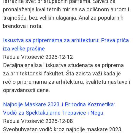
Istražite svet pristupačnih parfema. Saveti za
pronalaženje kvalitetnih mirisa sa odličnom aurom i
trajnošću, bez velikih ulaganja. Analiza popularnih
brendova i nota.
Iskustva sa pripremama za arhitekturu: Prava priča
iza velike prašine
Radula Vitošević
2025-12-12
Detaljna analiza i iskustva studenata sa priprema
za arhitektonski fakultet. Šta zaista važi kada je
reč o pripremama za arhitekturu, kvalitetu nastave i
opravdanosti cene.
Najbolje Maskare 2023. i Prirodna Kozmetika:
Vodič za Spektakularne Trepavice i Negu
Radula Vitošević
2025-12-08
Sveobuhvatan vodič kroz najbolje maskare 2023.