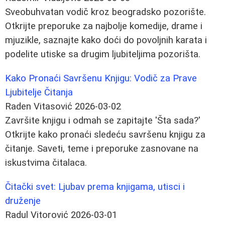
Sveobuhvatan vodič kroz beogradsko pozorište.
Otkrijte preporuke za najbolje komedije, drame i
mjuzikle, saznajte kako doći do povoljnih karata i
podelite utiske sa drugim ljubiteljima pozorišta.
Kako Pronaći Savršenu Knjigu: Vodič za Prave
Ljubitelje Čitanja
Raden Vitasović
2026-03-02
Završite knjigu i odmah se zapitajte 'Šta sada?'
Otkrijte kako pronaći sledeću savršenu knjigu za
čitanje. Saveti, teme i preporuke zasnovane na
iskustvima čitalaca.
Čitački svet: Ljubav prema knjigama, utisci i
druženje
Radul Vitorović
2026-03-01