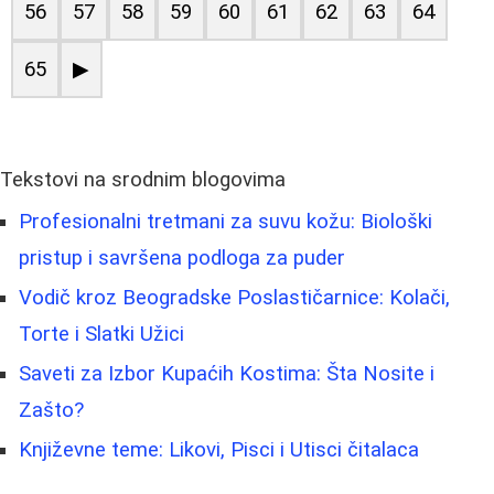
56
57
58
59
60
61
62
63
64
65
▶
Tekstovi na srodnim blogovima
Profesionalni tretmani za suvu kožu: Biološki
pristup i savršena podloga za puder
Vodič kroz Beogradske Poslastičarnice: Kolači,
Torte i Slatki Užici
Saveti za Izbor Kupaćih Kostima: Šta Nosite i
Zašto?
Književne teme: Likovi, Pisci i Utisci čitalaca