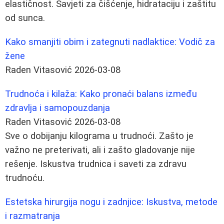
elastičnost. Savjeti za čišćenje, hidrataciju i zaštitu
od sunca.
Kako smanjiti obim i zategnuti nadlaktice: Vodič za
žene
Raden Vitasović
2026-03-08
Trudnoća i kilaža: Kako pronaći balans između
zdravlja i samopouzdanja
Raden Vitasović
2026-03-08
Sve o dobijanju kilograma u trudnoći. Zašto je
važno ne preterivati, ali i zašto gladovanje nije
rešenje. Iskustva trudnica i saveti za zdravu
trudnoću.
Estetska hirurgija nogu i zadnjice: Iskustva, metode
i razmatranja