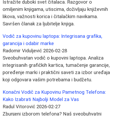
Istražite duboki svet čitalaca. Razgovor o
omiljenim knjigama, utiscima, doživljaju književnih
likova, važnosti korica i čitalačkim navikama.
Savršen članak za ljubitelje knjiga.
Vodič za kupovinu laptopa: Integrisana grafika,
garancija i odabir marke
Radomir Viduljević
2026-02-28
Sveobuhvatan vodič o kupovini laptopa. Analiza
integrisanih grafičkih kartica, tumačenje garancije,
poređenje marki i praktični saveti za izbor uređaja
koji odgovara vašim potrebama i budžetu.
Konačni Vodič za Kupovinu Pametnog Telefona:
Kako Izabrati Najbolji Model za Vas
Radul Vitorović
2026-02-27
Zbunjeni izborom telefona? Naš sveobuhvatni