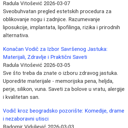
Radula Vitošević
2026-03-07
Sveobuhvatan pregled estetskih procedura za
oblikovanje nogu i zadnjice. Razumevanje
liposukcije, implantata, lipofilinga, rizika i prirodnih
alternativa.
Konačan Vodič za Izbor Savršenog Jastuka:
Materijali, Zdravlje i Praktični Saveti
Radula Vitošević
2026-03-05
Sve što treba da znate o izboru zdravog jastuka.
Uporedite materijale - memorijska pena, heljda,
perje, silikon, vuna. Saveti za bolove u vratu, alergije
i kvalitetan san.
Vodič kroz beogradsko pozorište: Komedije, drame
i nezaboravni utisci
Radomir Viduljević
2026-03-03