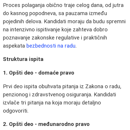
Proces polaganja obično traje celog dana, od jutra
do kasnog popodneva, sa pauzama između
pojedinih delova. Kandidati moraju da budu spremni
na intenzivno ispitivanje koje zahteva dobro
poznavanje zakonske regulative i praktičnih
aspekata
bezbednosti na radu
.
Struktura ispita
1. Opšti deo - domaće pravo
Prvi deo ispita obuhvata pitanja iz Zakona o radu,
penzionog i zdravstvenog osiguranja. Kandidati
izvlače tri pitanja na koja moraju detaljno
odgovoriti.
2. Opšti deo - međunarodno pravo