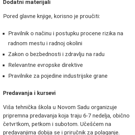
Dodatni materijali
Pored glavne knjige, korisno je proučiti:
Pravilnik o načinu i postupku procene rizika na
radnom mestu i radnoj okolini
Zakon o bezbednosti i zdravlju na radu
Relevantne evropske direktive
Pravilnike za pojedine industrijske grane
Predavanja i kursevi
Viša tehnička škola u Novom Sadu organizuje
pripremna predavanja koja traju 6-7 nedelja, obično
četvrtkom, petkom i subotom. Učešćem na
predavanjima dobija se i priručnik za polaganje.