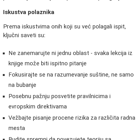
Iskustva polaznika
Prema iskustvima onih koji su već polagali ispit,
ključni saveti su:
Ne zanemarujte ni jednu oblast - svaka lekcija iz
knjige može biti ispitno pitanje
Fokusirajte se na razumevanje suštine, ne samo
na bubanje
Posebnu pažnju posvetite pravilnicima i
evropskim direktivama
Vežbajte pisanje procene rizika za različita radna
mesta
Budite spremni da povezujete teoriju sa