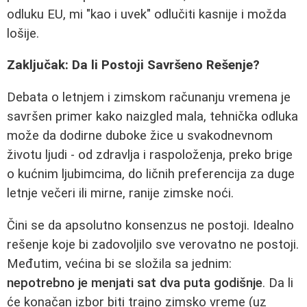
odluku EU, mi "kao i uvek" odlučiti kasnije i možda
lošije.
Zaključak: Da li Postoji Savršeno Rešenje?
Debata o letnjem i zimskom računanju vremena je
savršen primer kako naizgled mala, tehnička odluka
može da dodirne duboke žice u svakodnevnom
životu ljudi - od zdravlja i raspoloženja, preko brige
o kućnim ljubimcima, do ličnih preferencija za duge
letnje večeri ili mirne, ranije zimske noći.
Čini se da apsolutno konsenzus ne postoji. Idealno
rešenje koje bi zadovoljilo sve verovatno ne postoji.
Međutim, većina bi se složila sa jednim:
nepotrebno je menjati sat dva puta godišnje
. Da li
će konačan izbor biti trajno zimsko vreme (uz