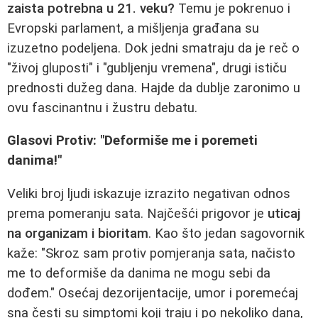
zaista potrebna u 21. veku?
Temu je pokrenuo i
Evropski parlament, a mišljenja građana su
izuzetno podeljena. Dok jedni smatraju da je reč o
"živoj gluposti" i "gubljenju vremena", drugi ističu
prednosti dužeg dana. Hajde da dublje zaronimo u
ovu fascinantnu i žustru debatu.
Glasovi Protiv: "Deformiše me i poremeti
danima!"
Veliki broj ljudi iskazuje izrazito negativan odnos
prema pomeranju sata. Najčešći prigovor je
uticaj
na organizam i bioritam
. Kao što jedan sagovornik
kaže: "Skroz sam protiv pomjeranja sata, načisto
me to deformiše da danima ne mogu sebi da
dođem." Osećaj dezorijentacije, umor i poremećaj
sna česti su simptomi koji traju i po nekoliko dana,