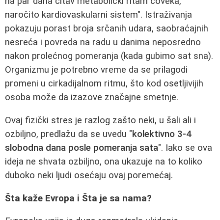
na par dana čitav metabolički ritam čoveka,
naročito kardiovaskularni sistem". Istraživanja
pokazuju porast broja srčanih udara, saobraćajnih
nesreća i povreda na radu u danima neposredno
nakon prolećnog pomeranja (kada gubimo sat sna).
Organizmu je potrebno vreme da se prilagodi
promeni u cirkadijalnom ritmu, što kod osetljivijih
osoba može da izazove značajne smetnje.
Ovaj fizički stres je razlog zašto neki, u šali ali i
ozbiljno, predlažu da se uvedu "
kolektivno 3-4
slobodna dana posle pomeranja sata
". Iako se ova
ideja ne shvata ozbiljno, ona ukazuje na to koliko
duboko neki ljudi osećaju ovaj poremećaj.
Šta kaže Evropa i Šta je sa nama?