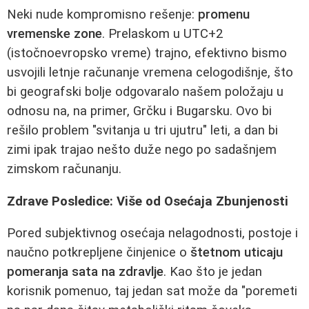
Neki nude kompromisno rešenje:
promenu
vremenske zone
. Prelaskom u UTC+2
(istočnoevropsko vreme) trajno, efektivno bismo
usvojili letnje računanje vremena celogodišnje, što
bi geografski bolje odgovaralo našem položaju u
odnosu na, na primer, Grčku i Bugarsku. Ovo bi
rešilo problem "svitanja u tri ujutru" leti, a dan bi
zimi ipak trajao nešto duže nego po sadašnjem
zimskom računanju.
Zdrave Posledice: Više od Osećaja Zbunjenosti
Pored subjektivnog osećaja nelagodnosti, postoje i
naučno potkrepljene činjenice o
štetnom uticaju
pomeranja sata na zdravlje
. Kao što je jedan
korisnik pomenuo, taj jedan sat može da "poremeti