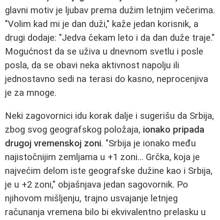
glavni motiv je ljubav prema dužim letnjim večerima.
"Volim kad mi je dan duži," kaže jedan korisnik, a
drugi dodaje: "Jedva čekam leto i da dan duže traje."
Mogućnost da se uživa u dnevnom svetlu i posle
posla, da se obavi neka aktivnost napolju ili
jednostavno sedi na terasi do kasno, neprocenjiva
je za mnoge.
Neki zagovornici idu korak dalje i sugerišu da Srbija,
zbog svog geografskog položaja,
ionako pripada
drugoj vremenskoj zoni
. "Srbija je ionako među
najistočnijim zemljama u +1 zoni... Grčka, koja je
najvećim delom iste geografske dužine kao i Srbija,
je u +2 zoni," objašnjava jedan sagovornik. Po
njihovom mišljenju, trajno usvajanje letnjeg
računanja vremena bilo bi ekvivalentno prelasku u