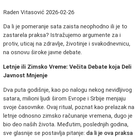
Raden Vitasović
2026-02-26
Da li je pomeranje sata zaista neophodno ili je to
zastarela praksa? Istražujemo argumente za i
protiv, uticaj na zdravlje, životinje i svakodnevnicu,
na osnovu široke javne debate.
Letnje ili Zimsko Vreme: Večita Debate koja Deli
Javnost Mnjenje
Dva puta godišnje, kao po nalogu nekog nevidljivog
satara, milioni ljudi širom Evrope i Srbije menjaju
svoje časovnike. Ovaj ritual, poznat kao prelazak na
letnje odnosno zimsko računanje vremena, dugo je
bio deo naših života. Međutim, poslednjih godina,
sve glasnije se postavlja pitanje:
da li je ova praksa