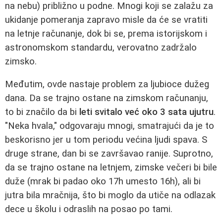
na nebu) približno u podne. Mnogi koji se zalažu za
ukidanje pomeranja zapravo misle da će se vratiti
na letnje računanje, dok bi se, prema istorijskom i
astronomskom standardu, verovatno zadržalo
zimsko.
Međutim, ovde nastaje problem za ljubioce dužeg
dana. Da se trajno ostane na zimskom računanju,
to bi značilo da bi
leti svitalo već oko 3 sata ujutru
.
"Neka hvala," odgovaraju mnogi, smatrajući da je to
beskorisno jer u tom periodu većina ljudi spava. S
druge strane, dan bi se završavao ranije. Suprotno,
da se trajno ostane na letnjem, zimske večeri bi bile
duže (mrak bi padao oko 17h umesto 16h), ali bi
jutra bila mračnija, što bi moglo da utiče na odlazak
dece u školu i odraslih na posao po tami.