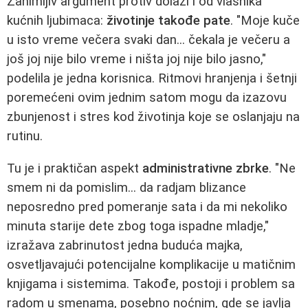
Zanimljiv argument protiv dolazi i od vlasnika
kućnih ljubimaca:
životinje takođe pate
. "Moje kuče
u isto vreme večera svaki dan... čekala je večeru a
još joj nije bilo vreme i ništa joj nije bilo jasno,"
podelila je jedna korisnica. Ritmovi hranjenja i šetnji
poremećeni ovim jednim satom mogu da izazovu
zbunjenost i stres kod životinja koje se oslanjaju na
rutinu.
Tu je i praktičan aspekt
administrativne zbrke
. "Ne
smem ni da pomislim... da radjam blizance
neposredno pred pomeranje sata i da mi nekoliko
minuta starije dete zbog toga ispadne mladje,"
izražava zabrinutost jedna buduća majka,
osvetljavajući potencijalne komplikacije u matičnim
knjigama i sistemima. Takođe, postoji i problem sa
radom u smenama, posebno noćnim, gde se javlja