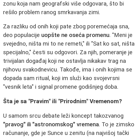
zonu koja nam geografski više odgovara, što bi
rešilo problem ranog smrkavanja zimi.
Za razliku od onih koji pate zbog poremećaja sna,
deo populacije
uopšte ne oseća promenu
. "Meni je
svejedno, ništa mi to ne remeti," ili "Sat ko sat, ništa
specijalno," česti su odgovori. Za njih, pomeranje je
trivijalan događaj koji ne ostavlja nikakav trag na
njihovu svakodnevicu. Takođe, ima i onih kojima se
dopada sam ritual, koji im služi kao svojevrsni
"vesnik leta" i signal promene godišnjeg doba.
Šta je sa "Pravim" ili "Prirodnim" Vremenom?
U samom srcu debate leži koncept takozvanog
"pravog" ili "astronomskog" vremena
. To je zimsko
računanje, gde je Sunce u zenitu (na najvišoj tački