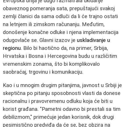
Evropska unija je dugo razmatrala ukidanje
obaveznog pomeranja sata, prepuštajući svakoj
zemlji članici da sama odluči da li će trajno ostati
na letnjem ili zimskom računanju. Međutim,
donošenje konačne odluke i njena implementacija
odugovlače se. Glavni izazov je
uskladivanje u
regionu
. Bilo bi haotično da, na primer, Srbija,
Hrvatska i Bosna i Hercegovina budu u različitim
vremenskim zonama, što bi komplikovalo
saobraćaj, trgovinu i komunikaciju.
Kao i u mnogim drugim pitanjima, javnost u Srbiji je
skeptična po pitanju sposobnosti vlasti da donese
racionalnu i pravovremenu odluku koja će biti u
korist građana. "Pametni odavno bi prestali sa tim
debilizmom," primećuje jedan korisnik, dok drugi
pesimistično predviđa da će se, bez obzira na