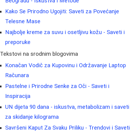
Beogradu - Iskustva i Metode
Kako Se Prirodno Ugojiti: Saveti za Povećanje
Telesne Mase
Najbolje kreme za suvu i osetljivu kožu - Saveti i
preporuke
Tekstovi na srodnim blogovima
Konačan Vodič za Kupovinu i Održavanje Laptop
Računara
Pastelne i Prirodne Senke za Oči - Saveti i
Inspiracija
UN dijeta 90 dana - iskustva, metabolizam i saveti
za skidanje kilograma
Savršeni Kaput Za Svaku Priliku - Trendovi i Saveti