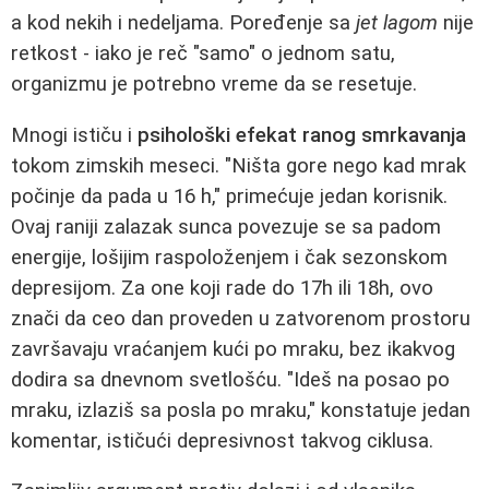
a kod nekih i nedeljama. Poređenje sa
jet lagom
nije
retkost - iako je reč "samo" o jednom satu,
organizmu je potrebno vreme da se resetuje.
Mnogi ističu i
psihološki efekat ranog smrkavanja
tokom zimskih meseci. "Ništa gore nego kad mrak
počinje da pada u 16 h," primećuje jedan korisnik.
Ovaj raniji zalazak sunca povezuje se sa padom
energije, lošijim raspoloženjem i čak sezonskom
depresijom. Za one koji rade do 17h ili 18h, ovo
znači da ceo dan proveden u zatvorenom prostoru
završavaju vraćanjem kući po mraku, bez ikakvog
dodira sa dnevnom svetlošću. "Ideš na posao po
mraku, izlaziš sa posla po mraku," konstatuje jedan
komentar, ističući depresivnost takvog ciklusa.