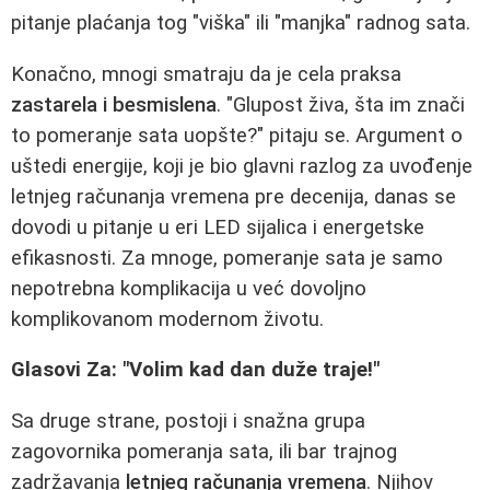
pitanje plaćanja tog "viška" ili "manjka" radnog sata.
Konačno, mnogi smatraju da je cela praksa
zastarela i besmislena
. "Glupost živa, šta im znači
to pomeranje sata uopšte?" pitaju se. Argument o
uštedi energije, koji je bio glavni razlog za uvođenje
letnjeg računanja vremena pre decenija, danas se
dovodi u pitanje u eri LED sijalica i energetske
efikasnosti. Za mnoge, pomeranje sata je samo
nepotrebna komplikacija u već dovoljno
komplikovanom modernom životu.
Glasovi Za: "Volim kad dan duže traje!"
Sa druge strane, postoji i snažna grupa
zagovornika pomeranja sata, ili bar trajnog
zadržavanja
letnjeg računanja vremena
. Njihov