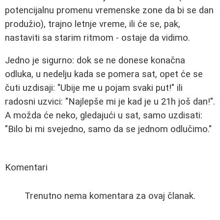
potencijalnu promenu vremenske zone da bi se dan
produžio), trajno letnje vreme, ili će se, pak,
nastaviti sa starim ritmom - ostaje da vidimo.
Jedno je sigurno: dok se ne donese konačna
odluka, u nedelju kada se pomera sat, opet će se
čuti uzdisaji: "Ubije me u pojam svaki put!" ili
radosni uzvici: "Najlepše mi je kad je u 21h još dan!".
A možda će neko, gledajući u sat, samo uzdisati:
"Bilo bi mi svejedno, samo da se jednom odlučimo."
Komentari
Trenutno nema komentara za ovaj članak.