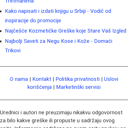
Tretmanima
Kako napisati i izdati knjigu u Srbiji - Vodič od
inspiracije do promocije
Najčešće Kozmetičke Greške koje Stare Vaš Izgled
Najbolji Saveti za Negu Kose i Kože - Domaći
Trikovi
O nama
|
Kontakt
|
Politika privatnosti
|
Uslovi
korišćenja
|
Marketinški servisi
Urednici i autori ne preuzimaju nikakvu odgovornost
za bilo kakve greške ili propuste u sadržaju ovog