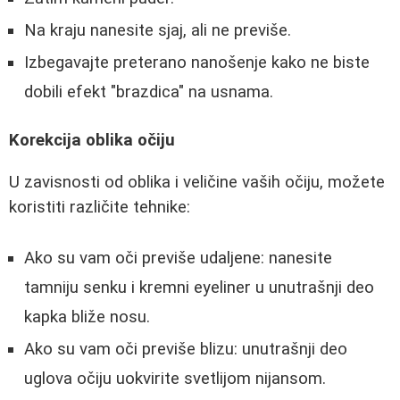
Na kraju nanesite sjaj, ali ne previše.
Izbegavajte preterano nanošenje kako ne biste
dobili efekt "brazdica" na usnama.
Korekcija oblika očiju
U zavisnosti od oblika i veličine vaših očiju, možete
koristiti različite tehnike:
Ako su vam oči previše udaljene: nanesite
tamniju senku i kremni eyeliner u unutrašnji deo
kapka bliže nosu.
Ako su vam oči previše blizu: unutrašnji deo
uglova očiju uokvirite svetlijom nijansom.