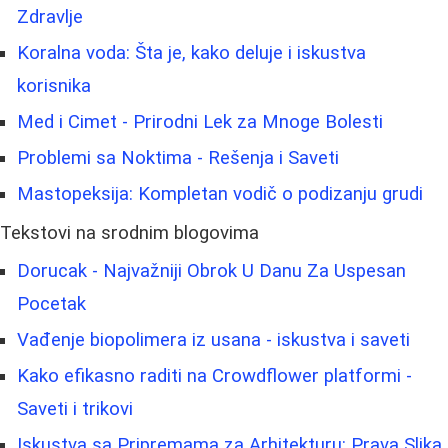
Zdravlje
Koralna voda: Šta je, kako deluje i iskustva
korisnika
Med i Cimet - Prirodni Lek za Mnoge Bolesti
Problemi sa Noktima - Rešenja i Saveti
Mastopeksija: Kompletan vodič o podizanju grudi
Tekstovi na srodnim blogovima
Dorucak - Najvažniji Obrok U Danu Za Uspesan
Pocetak
Vađenje biopolimera iz usana - iskustva i saveti
Kako efikasno raditi na Crowdflower platformi -
Saveti i trikovi
Iskustva sa Pripremama za Arhitekturu: Prava Slika