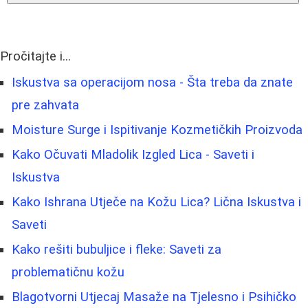
Pročitajte i...
Iskustva sa operacijom nosa - Šta treba da znate
pre zahvata
Moisture Surge i Ispitivanje Kozmetičkih Proizvoda
Kako Očuvati Mladolik Izgled Lica - Saveti i
Iskustva
Kako Ishrana Utječe na Kožu Lica? Lična Iskustva i
Saveti
Kako rešiti bubuljice i fleke: Saveti za
problematičnu kožu
Blagotvorni Utjecaj Masaže na Tjelesno i Psihičko