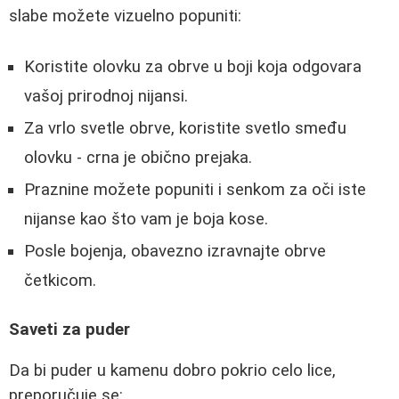
slabe možete vizuelno popuniti:
Koristite olovku za obrve u boji koja odgovara
vašoj prirodnoj nijansi.
Za vrlo svetle obrve, koristite svetlo smeđu
olovku - crna je obično prejaka.
Praznine možete popuniti i senkom za oči iste
nijanse kao što vam je boja kose.
Posle bojenja, obavezno izravnajte obrve
četkicom.
Saveti za puder
Da bi puder u kamenu dobro pokrio celo lice,
preporučuje se: