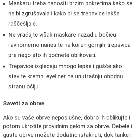
Maskaru treba nanositi brzim pokretima kako se
ne bi zgrušavala i kako bi se trepavice lakše
raščešljale.
Ne vraćajte višak maskare nazad u bočicu -
ravnomerno nanesite na koren gornjih trepavica
pre nego što ih počnete oblikovati.
Trepavice izgledaju mnogo lepše i gušće ako
stavite kremni eyeliner na unutrašnju obodnu
stranu očiju.
Saveti za obrve
Ako su vaše obrve neposlušne, dobro ih oblikujte i
potom ukrotite providnim gelom za obrve. Debele i
guste obrve možete dodatno istaknuti, dok tanke i