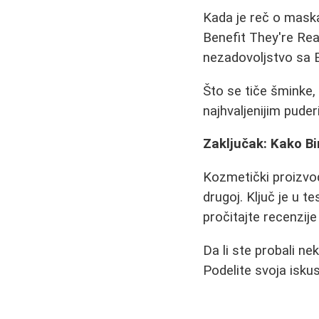
Kada je reč o maska
Benefit They're Real
nezadovoljstvo sa
Što se tiče šminke
najhvaljenijim puder
Zaključak: Kako Bi
Kozmetički proizvod
drugoj. Ključ je u t
pročitajte recenzij
Da li ste probali ne
Podelite svoja isk