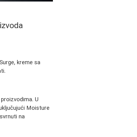
oizvoda
e Surge, kreme sa
ti.
m proizvodima. U
uključujući Moisture
svrnuti na