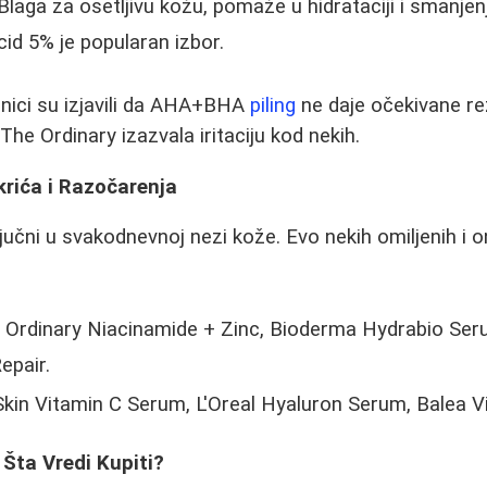
Blaga za osetljivu kožu, pomaže u hidrataciji i smanjenj
cid 5% je popularan izbor.
nici su izjavili da AHA+BHA
piling
ne daje očekivane rez
 The Ordinary izazvala iritaciju kod nekih.
krića i Razočarenja
jučni u svakodnevnoj nezi kože. Evo nekih omiljenih i on
Ordinary Niacinamide + Zinc, Bioderma Hydrabio Ser
epair.
Skin Vitamin C Serum, L'Oreal Hyaluron Serum, Balea V
Šta Vredi Kupiti?