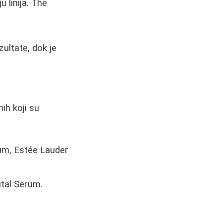
u linija. The
ultate, dok je
ih koji su
um, Estée Lauder
ital Serum.