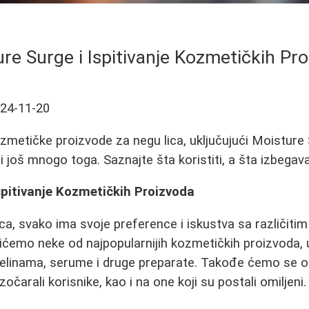
re Surge i Ispitivanje Kozmetičkih Pr
24-11-20
kozmetičke proizvode za negu lica, uključujući Moistur
 još mnogo toga. Saznajte šta koristiti, a šta izbegava
spitivanje Kozmetičkih Proizvoda
ica, svako ima svoje preference i iskustva sa različiti
ićemo neke od najpopularnijih kozmetičkih proizvoda, 
selinama, serume i druge preparate. Takođe ćemo se o
zočarali korisnike, kao i na one koji su postali omiljeni.