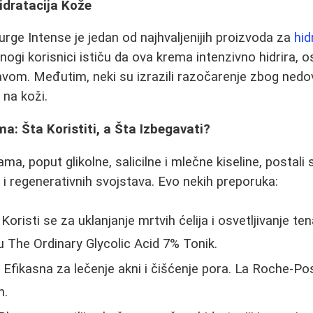
idratacija Kože
urge Intense je jedan od najhvaljenijih proizvoda za
hid
ogi korisnici ističu da ova krema intenzivno hidrira, o
om. Međutim, neki su izrazili razočarenje zbog nedovo
 na koži.
a: Šta Koristiti, a Šta Izbegavati?
ama, poput glikolne, salicilne i mlečne kiseline, postali
h i regenerativnih svojstava. Evo nekih preporuka:
 Koristi se za uklanjanje mrtvih ćelija i osvetljivanje ten
ju The Ordinary Glycolic Acid 7% Tonik.
 Efikasna za lečenje akni i čišćenje pora. La Roche-P
n.