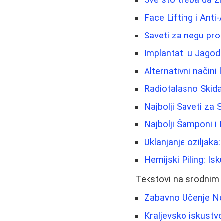
Face Lifting i Anti
Saveti za negu pro
Implantati u Jagod
Alternativni načini
Radiotalasno Skida
Najbolji Saveti za
Najbolji Šamponi i 
Uklanjanje oziljaka
Hemijski Piling: Is
Tekstovi na srodnim
Zabavno Učenje Ne
Kraljevsko iskustv