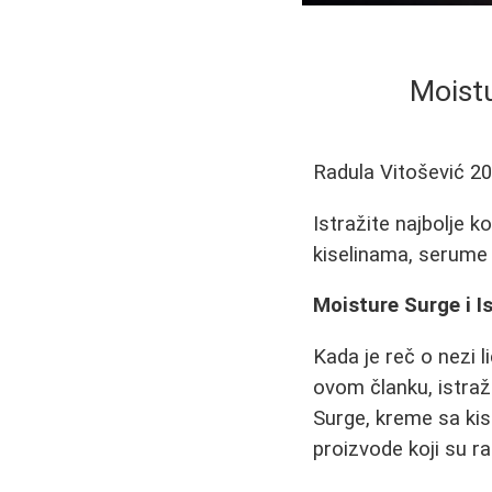
Moistu
Radula Vitošević
20
Istražite najbolje 
kiselinama, serume i
Moisture Surge i I
Kada je reč o nezi l
ovom članku, istraž
Surge, kreme sa ki
proizvode koji su ra