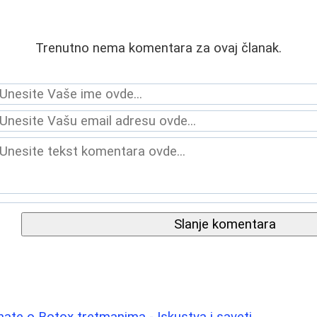
Trenutno nema komentara za ovaj članak.
Slanje komentara
nate o Botox tretmanima - Iskustva i saveti