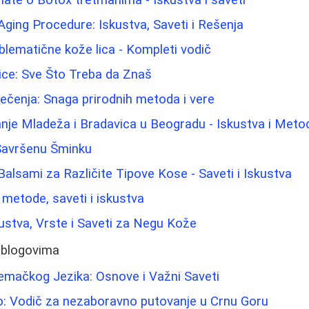
-Aging Procedure: Iskustva, Saveti i Rešenja
blematične kože lica - Kompleti vodič
ice: Sve Što Treba da Znaš
 lečenja: Snaga prirodnih metoda i vere
nje Mladeža i Bradavica u Beogradu - Iskustva i Meto
 Savršenu Šminku
Balsami za Različite Tipove Kose - Saveti i Iskustva
: metode, saveti i iskustva
kustva, Vrste i Saveti za Negu Kože
 blogovima
mačkog Jezika: Osnove i Važni Saveti
o: Vodič za nezaboravno putovanje u Crnu Goru