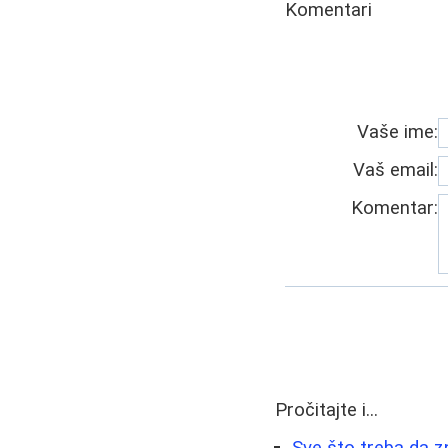
Komentari
Vaše ime:
Vaš email:
Komentar:
Pročitajte i...
Sve što treba da z