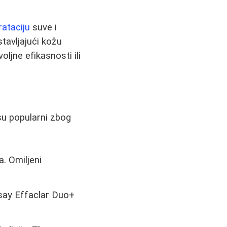
rataciju
suve i
stavljajući kožu
ljne efikasnosti ili
 su popularni zbog
a. Omiljeni
osay Effaclar Duo+