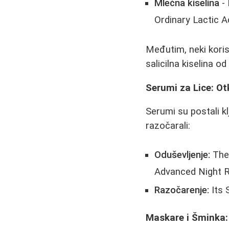
Mlečna kiselina
- 
Ordinary Lactic A
Međutim, neki koris
salicilna kiselina od
Serumi za Lice: Ot
Serumi su postali kl
razočarali:
Oduševljenje:
The 
Advanced Night R
Razočarenje:
Its 
Maskare i Šminka: 