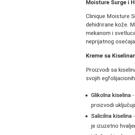
Moisture Surge i H
Clinique Moisture S
dehidrirane kože. Mn
mekanom i svetlucav
neprijatnog osećaja
Kreme sa Kiselinam
Proizvodi sa kiselin
svojih egfolijacioni
Glikolna kiselina
-
proizvodi uključu
Salicilna kiselina
-
je izuzetno hvalje