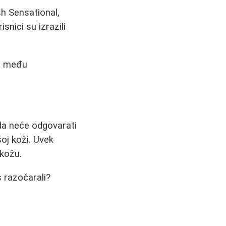
sh Sensational,
snici su izrazili
su među
da neće odgovarati
šoj koži. Uvek
 kožu.
s razočarali?