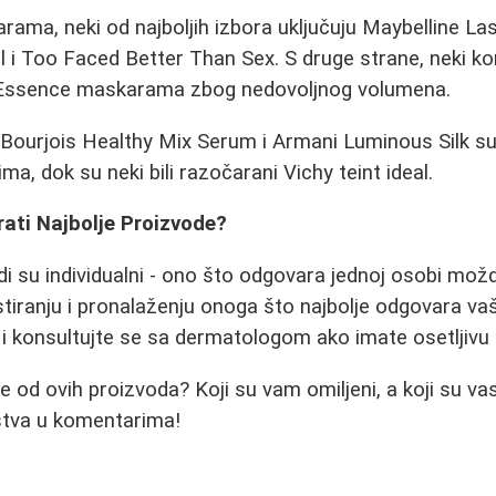
rama, neki od najboljih izbora uključuju Maybelline La
 i Too Faced Better Than Sex. S druge strane, neki kori
 Essence maskarama zbog nedovoljnog volumena.
, Bourjois Healthy Mix Serum i Armani Luminous Silk 
ima, dok su neki bili razočarani Vichy teint ideal.
rati Najbolje Proizvode?
i su individualni - ono što odgovara jednoj osobi mož
estiranju i pronalaženju onoga što najbolje odgovara va
e i konsultujte se sa dermatologom ako imate osetljivu
ke od ovih proizvoda? Koji su vam omiljeni, a koji su va
ustva u komentarima!