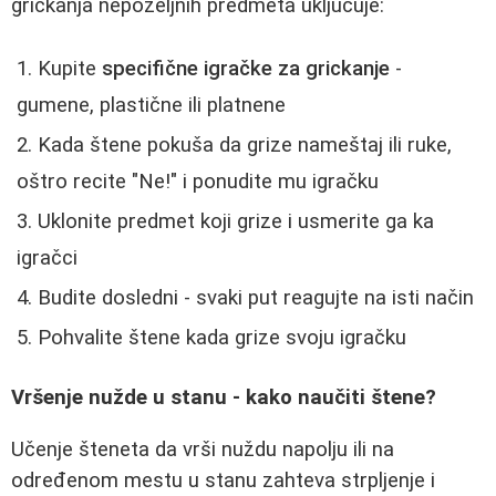
grickanja nepoželjnih predmeta uključuje:
Kupite
specifične igračke za grickanje
-
gumene, plastične ili platnene
Kada štene pokuša da grize nameštaj ili ruke,
oštro recite "Ne!" i ponudite mu igračku
Uklonite predmet koji grize i usmerite ga ka
igračci
Budite dosledni - svaki put reagujte na isti način
Pohvalite štene kada grize svoju igračku
Vršenje nužde u stanu - kako naučiti štene?
Učenje šteneta da vrši nuždu napolju ili na
određenom mestu u stanu zahteva strpljenje i