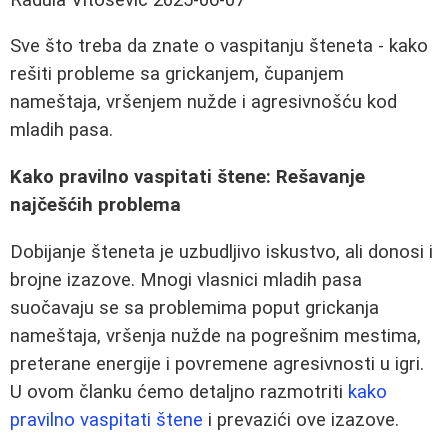
Sve što treba da znate o vaspitanju šteneta - kako
rešiti probleme sa grickanjem, čupanjem
nameštaja, vršenjem nužde i agresivnošću kod
mladih pasa.
Kako pravilno vaspitati štene: Rešavanje
najčešćih problema
Dobijanje šteneta je uzbudljivo iskustvo, ali donosi i
brojne izazove. Mnogi vlasnici mladih pasa
suočavaju se sa problemima poput grickanja
nameštaja, vršenja nužde na pogrešnim mestima,
preterane energije i povremene agresivnosti u igri.
U ovom članku ćemo detaljno razmotriti
kako
pravilno vaspitati štene
i prevazići ove izazove.