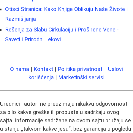
Otisci Stranica: Kako Knjige Oblikuju Naše Živote i
Razmišljanja
Rešenja za Slabu Cirkulaciju i Proširene Vene -
Saveti i Prirodni Lekovi
O nama
|
Kontakt
|
Politika privatnosti
|
Uslovi
korišćenja
|
Marketinški servisi
Urednici i autori ne preuzimaju nikakvu odgovornost
za bilo kakve greške ili propuste u sadržaju ovog
sajta. Informacije sadržane na ovom sajtu pružaju se
u stanju „takvom kakve jesu“, bez garancija u pogledu