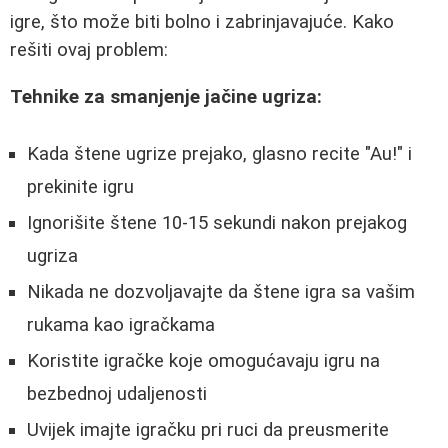
igre, što može biti bolno i zabrinjavajuće. Kako
rešiti ovaj problem:
Tehnike za smanjenje jačine ugriza:
Kada štene ugrize prejako, glasno recite "Au!" i
prekinite igru
Ignorišite štene 10-15 sekundi nakon prejakog
ugriza
Nikada ne dozvoljavajte da štene igra sa vašim
rukama kao igračkama
Koristite igračke koje omogućavaju igru na
bezbednoj udaljenosti
Uvijek imajte igračku pri ruci da preusmerite