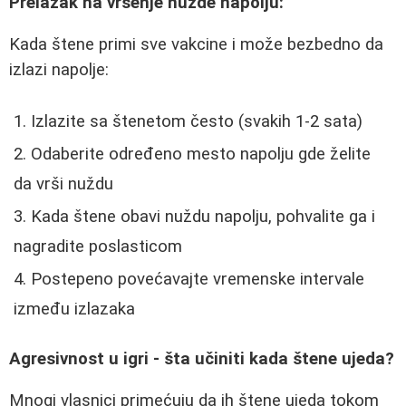
Prelazak na vršenje nužde napolju:
Kada štene primi sve vakcine i može bezbedno da
izlazi napolje:
Izlazite sa štenetom često (svakih 1-2 sata)
Odaberite određeno mesto napolju gde želite
da vrši nuždu
Kada štene obavi nuždu napolju, pohvalite ga i
nagradite poslasticom
Postepeno povećavajte vremenske intervale
između izlazaka
Agresivnost u igri - šta učiniti kada štene ujeda?
Mnogi vlasnici primećuju da ih štene ujeda tokom