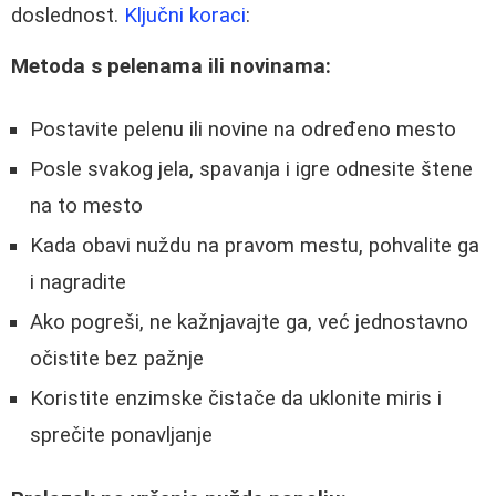
doslednost.
Ključni koraci
:
Metoda s pelenama ili novinama:
Postavite pelenu ili novine na određeno mesto
Posle svakog jela, spavanja i igre odnesite štene
na to mesto
Kada obavi nuždu na pravom mestu, pohvalite ga
i nagradite
Ako pogreši, ne kažnjavajte ga, već jednostavno
očistite bez pažnje
Koristite enzimske čistače da uklonite miris i
sprečite ponavljanje