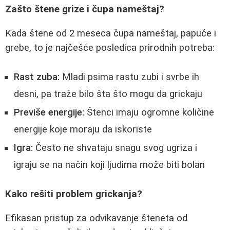
Zašto štene grize i čupa nameštaj?
Kada štene od 2 meseca čupa nameštaj, papuče i
grebe, to je najčešće posledica prirodnih potreba:
Rast zuba:
Mladi psima rastu zubi i svrbe ih
desni, pa traže bilo šta što mogu da grickaju
Previše energije:
Štenci imaju ogromne količine
energije koje moraju da iskoriste
Igra:
Često ne shvataju snagu svog ugriza i
igraju se na način koji ljudima može biti bolan
Kako rešiti problem grickanja?
Efikasan pristup za odvikavanje šteneta od