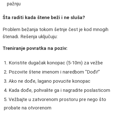
pažnju
Šta raditi kada štene beži i ne sluša?
Problem bežanja tokom šetnje čest je kod mnogih
štenadi. Rešenja uključuju:
Treniranje povratka na poziv:
Koristite dugačak konopac (5-10m) za vežbe
Pozovite štene imenom i naredbom "Dođi!"
Ako ne dođe, lagano povucite konopac
Kada dođe, pohvalite ga i nagradite poslasticom
Vežbajte u zatvorenom prostoru pre nego što
probate na otvorenom