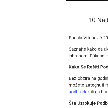
10 Naj
Radula Vitošević
20
Saznajte kako da u
ishranom. Efikasni s
Kako Se Rešiti Po
Bez obzira na godine
možete zategnuti mi
podbradak
ili ga ba
Šta Uzrokuje Pod