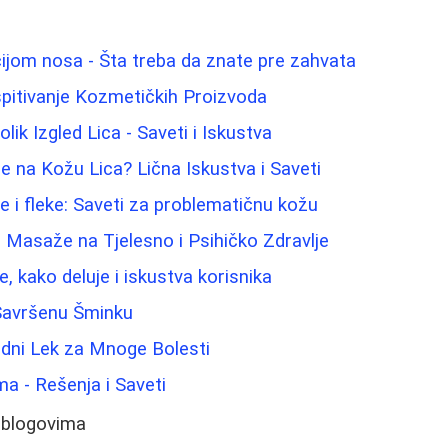
ijom nosa - Šta treba da znate pre zahvata
spitivanje Kozmetičkih Proizvoda
ik Izgled Lica - Saveti i Iskustva
e na Kožu Lica? Lična Iskustva i Saveti
ce i fleke: Saveti za problematičnu kožu
j Masaže na Tjelesno i Psihičko Zdravlje
e, kako deluje i iskustva korisnika
 Savršenu Šminku
odni Lek za Mnoge Bolesti
a - Rešenja i Saveti
 blogovima