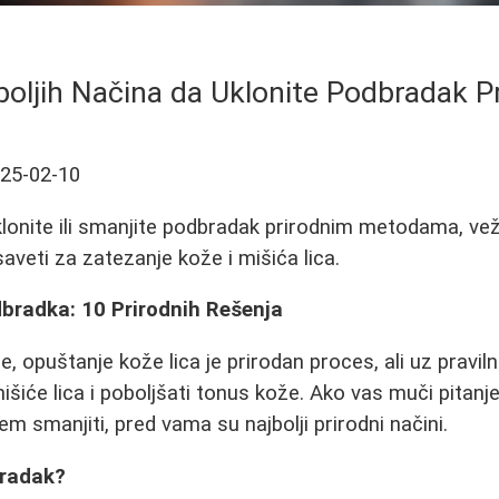
boljih Načina da Uklonite Podbradak P
25-02-10
klonite ili smanjite podbradak prirodnim metodama, v
aveti za zatezanje kože i mišića lica.
dbradka: 10 Prirodnih Rešenja
, opuštanje kože lica je prirodan proces, ali uz pravil
šiće lica i poboljšati tonus kože. Ako vas muči pitanj
rem smanjiti, pred vama su najbolji prirodni načini.
bradak?