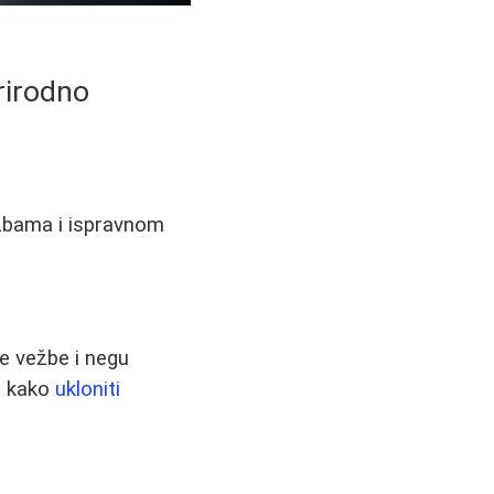
rirodno
ežbama i ispravnom
ne vežbe i negu
e kako
ukloniti