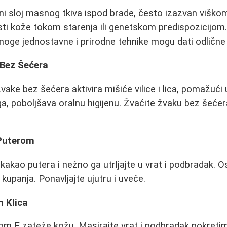
i sloj masnog tkiva ispod brade, često izazvan viško
ti kože tokom starenja ili genetskom predispozicijom.
oge jednostavne i prirodne tehnike mogu dati odlične 
 Bez Šećera
ake bez šećera aktivira mišiće vilice i lica, pomažući
a, poboljšava oralnu higijenu. Žvaćite žvaku bez šećer
Puterom
kakao putera i nežno ga utrljajte u vrat i podbradak. O
kupanja. Ponavljajte ujutru i uveče.
h Klica
om E zateže kožu. Masirajte vrat i podbradak pokreti