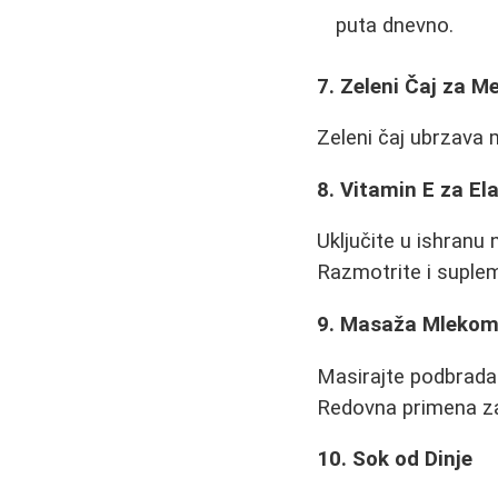
puta dnevno.
7. Zeleni Čaj za 
Zeleni čaj ubrzava 
8. Vitamin E za El
Uključite u ishranu
Razmotrite i suplem
9. Masaža Mleko
Masirajte podbrada
Redovna primena z
10. Sok od Dinje