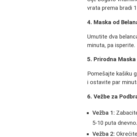
vrata prema bradi 1
4. Maska od Belan
Umutite dva belanc
minuta, pa isperite
5. Prirodna Maska 
Pomešajte kašiku gl
i ostavite par minut
6. Vežbe za Podbr
Vežba 1:
Zabacite
5-10 puta dnevno
Vežba 2:
Okrećite