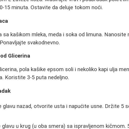
0-15 minuta. Ostavite da deluje tokom noći.
aca
a sa kašikom mleka, meda i soka od limuna. Nanosite
. Ponavljajte svakodnevno.
od Glicerina
icerina, pola kašike epsom soli i nekoliko kapi ulja m
a. Koristite 3-5 puta nedeljno.
adak
 glavu nazad, otvorite usta i napućite usne. Držite 5 s
.
 glavu u krug (u oba smera) sa ispravljenom kičmom. 5-