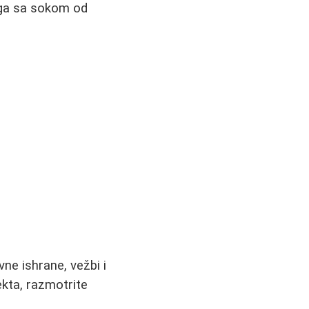
 ga sa sokom od
ne ishrane, vežbi i
ekta, razmotrite