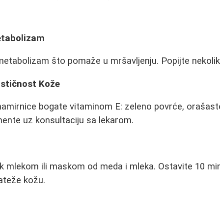
Metabolizam
metabolizam što pomaže u mršavljenju. Popijte nekolik
astičnost Kože
 namirnice bogate vitaminom E: zeleno povrće, orašaste
ente uz konsultaciju sa lekarom.
m
k mlekom ili maskom od meda i mleka. Ostavite 10 minu
ateže kožu.