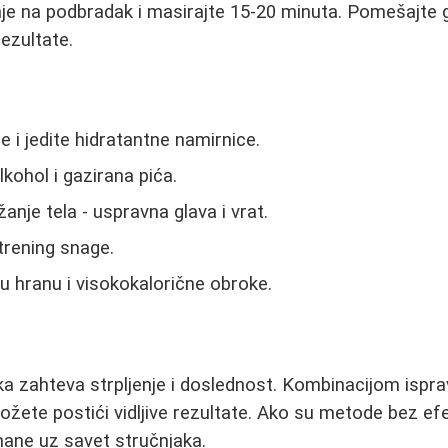
nje na podbradak i masirajte 15-20 minuta. Pomešajte
rezultate.
e i jedite hidratantne namirnice.
lkohol i gazirana pića.
žanje tela - uspravna glava i vrat.
 trening snage.
 hranu i visokokalorične obroke.
 zahteva strpljenje i doslednost. Kombinacijom isprav
žete postići vidljive rezultate. Ako su metode bez ef
mane uz savet stručnjaka.