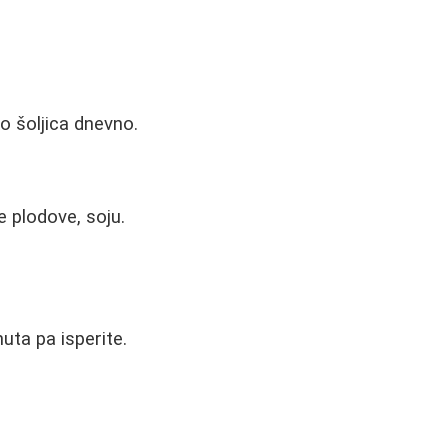
o šoljica dnevno.
 plodove, soju.
ta pa isperite.