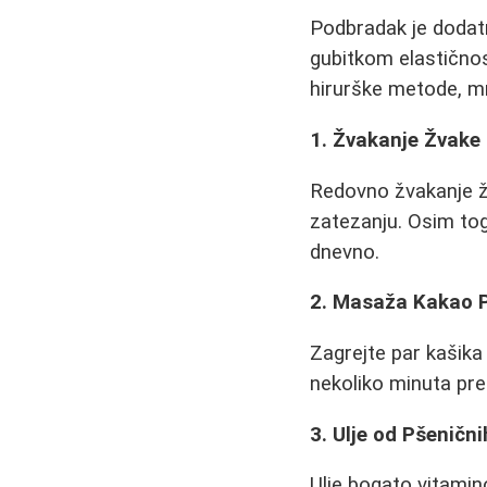
Podbradak je dodatn
gubitkom elastičnos
hirurške metode, mn
1. Žvakanje Žvake
Redovno žvakanje žv
zatezanju. Osim tog
dnevno.
2. Masaža Kakao 
Zagrejte par kašika 
nekoliko minuta pre 
3. Ulje od Pšenični
Ulje bogato vitamin