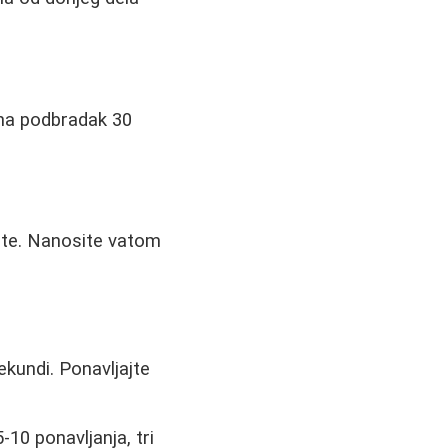
 na podbradak 30
ente. Nanosite vatom
ekundi. Ponavljajte
10 ponavljanja, tri