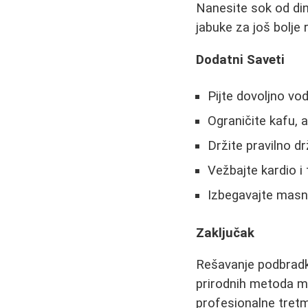
Nanesite sok od di
jabuke za još bolje 
Dodatni Saveti
Pijte dovoljno vod
Ograničite kafu, a
Držite pravilno dr
Vežbajte kardio i
Izbegavajte masnu
Zaključak
Rešavanje podbradka
prirodnih metoda mo
profesionalne tret