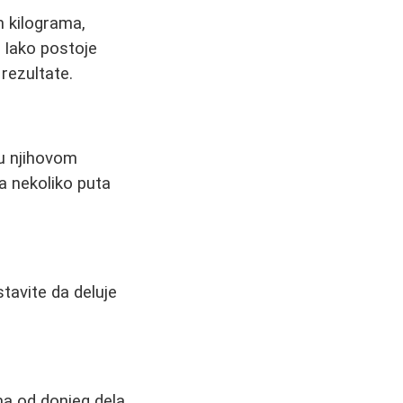
m kilograma,
 Iako postoje
rezultate.
 u njihovom
a nekoliko puta
stavite da deluje
ma od donjeg dela