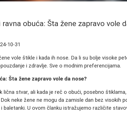
ili ravna obuća: Šta žene zapravo vole 
24-10-31
ne vole štikle i kada ih nose. Da li su bolje visoke pet
pouzdanje i zdravlje. Sve o modnim preferencijama.
buća: Šta žene zapravo vole da nose?
 lična stvar, ali kada je reč o obući, posebno štiklama,
. Dok neke žene ne mogu da zamisle dan bez visokih po
i baletanki. U ovom članku istražujemo različite stavov