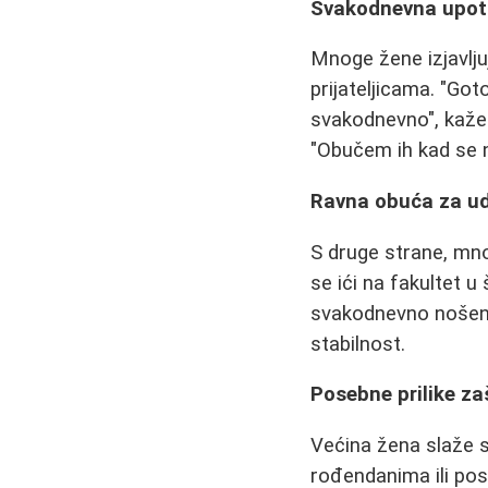
Svakodnevna upotr
Mnoge žene izjavlju
prijateljicama. "Go
svakodnevno", kaže 
"Obučem ih kad se 
Ravna obuća za u
S druge strane, mno
se ići na fakultet u
svakodnevno nošenj
stabilnost.
Posebne prilike za
Većina žena slaže s
rođendanima ili pos