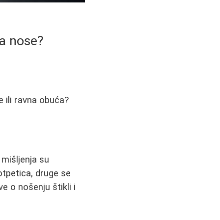
da nose?
e ili ravna obuća?
 mišljenja su
tpetica, druge se
e o nošenju štikli i