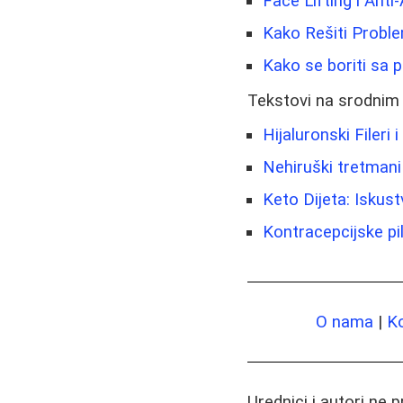
Face Lifting i Anti
Kako Rešiti Problem
Kako se boriti sa 
Tekstovi na srodnim
Hijaluronski Filer
Nehiruški tretmani
Keto Dijeta: Iskus
Kontracepcijske pi
O nama
|
K
Urednici i autori ne 