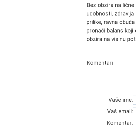
Bez obzira na lične
udobnosti, zdravlja
prilike, ravna obuć
pronaći balans koji 
obzira na visinu pot
Komentari
Vaše ime:
Vaš email:
Komentar: