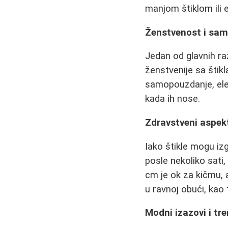
manjom štiklom ili e
Ženstvenost i sa
Jedan od glavnih raz
ženstvenije sa štikl
samopouzdanje, eleg
kada ih nose.
Zdravstveni aspek
Iako štikle mogu iz
posle nekoliko sati
cm je ok za kičmu, 
u ravnoj obući, kao
Modni izazovi i tr