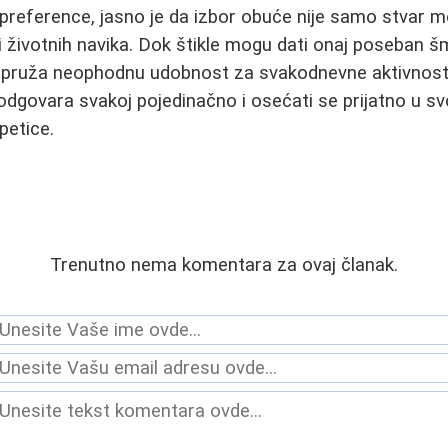
 preference, jasno je da izbor obuće nije samo stvar 
 i životnih navika. Dok štikle mogu dati onaj poseban 
a pruža neophodnu udobnost za svakodnevne aktivnosti.
odgovara svakoj pojedinačno i osećati se prijatno u svo
petice.
Trenutno nema komentara za ovaj članak.