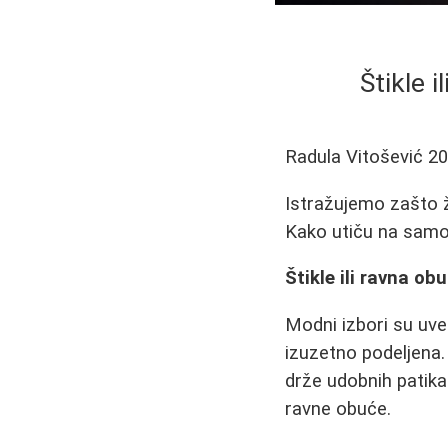
Štikle 
Radula Vitošević
20
Istražujemo zašto že
Kako utiču na samo
Štikle ili ravna o
Modni izbori su uvek
izuzetno podeljena
drže udobnih patika 
ravne obuće.