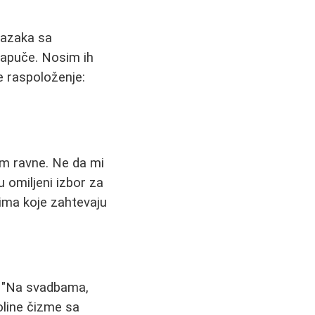
lazaka sa
 papuče. Nosim ih
e raspoloženje:
am ravne. Ne da mi
u omiljeni izbor za
ima koje zahtevaju
: "Na svadbama,
oline čizme sa