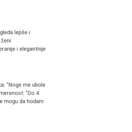
gleda lepše i
 ženi
anije i elegantnije
ika: "Noge me ubole
 umerenost: "Do 4
 "Ne mogu da hodam