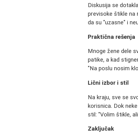
Diskusija se dotak
previsoke štikle na 
da su "uzasne" i neu
Praktična rešenja
Mnoge žene dele svo
patike, a kad stign
"Na poslu nosim klo
Lični izbor i stil
Na kraju, sve se svod
korisnica. Dok neke
stil: "Volim štikle,
Zaključak