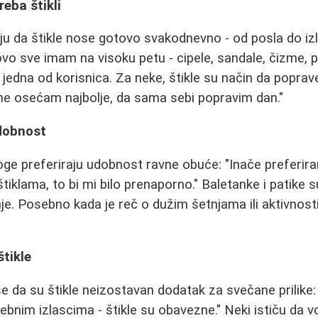
eba štikli
ju da štikle nose gotovo svakodnevno - od posla do iz
tovo sve imam na visoku petu - cipele, sandale, čizme,
jedna od korisnica. Za neke, štikle su način da poprav
ne osećam najbolje, da sama sebi popravim dan."
dobnost
ge preferiraju udobnost ravne obuće: "Inače preferir
 štiklama, to bi mi bilo prenaporno." Baletanke i patike s
e. Posebno kada je reč o dužim šetnjama ili aktivnost
štikle
e da su štikle neizostavan dodatak za svečane prilike
ebnim izlascima - štikle su obavezne." Neki ističu da v