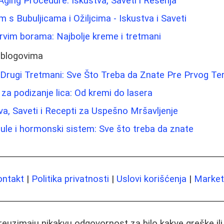
-Aging Procedure: Iskustva, Saveti i Rešenja
 s Bubuljicama i Ožiljcima - Iskustva i Saveti
prvim borama: Najbolje kreme i tretmani
 blogovima
i i Drugi Tretmani: Sve Što Treba da Znate Pre Prvog T
 za podizanje lica: Od kremi do laserа
tva, Saveti i Recepti za Uspešno Mršavljenje
lule i hormonski sistem: Sve što treba da znate
ontakt
|
Politika privatnosti
|
Uslovi korišćenja
|
Marketi
preuzimaju nikakvu odgovornost za bilo kakve greške il