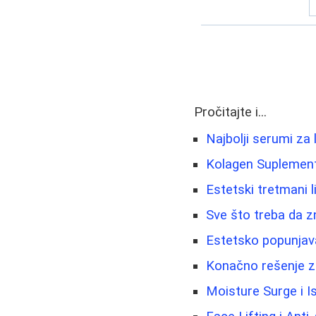
Pročitajte i...
Najbolji serumi za 
Kolagen Suplement
Estetski tretmani li
Sve što treba da z
Estetsko popunjava
Konačno rešenje za 
Moisture Surge i I