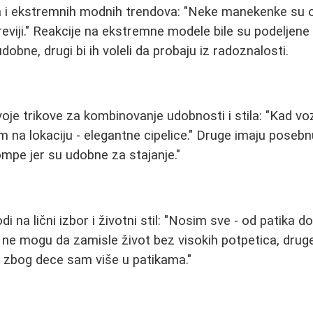
la i ekstremnih modnih trendova: "Neke manekenke su 
reviji." Reakcije na ekstremne modele bile su podeljene
dobne, drugi bi ih voleli da probaju iz radoznalosti.
je trikove za kombinovanje udobnosti i stila: "Kad v
em na lokaciju - elegantne cipelice." Druge imaju pose
mpe jer su udobne za stajanje."
i na lični izbor i životni stil: "Nosim sve - od patika do
 ne mogu da zamisle život bez visokih potpetica, druge
 ali zbog dece sam više u patikama."