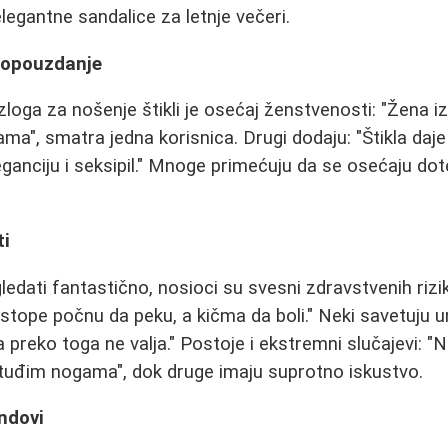
legantne sandalice za letnje večeri.
mopouzdanje
loga za nošenje štikli je osećaj ženstvenosti: "Žena iz
ama", smatra jedna korisnica. Drugi dodaju: "Štikla daje
anciju i seksipil." Mnoge primećuju da se osećaju doter
ti
gledati fantastično, nosioci su svesni zdravstvenih riz
, stope počnu da peku, a kičma da boli." Neki savetuju
a preko toga ne valja." Postoje i ekstremni slučajevi:
 tuđim nogama", dok druge imaju suprotno iskustvo.
endovi