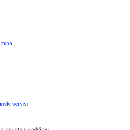
ermina
nški servisi
i propuste u sadržaju