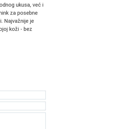
modnog ukusa, već i
šmink za posebne
 Najvažnije je
joj koži - bez