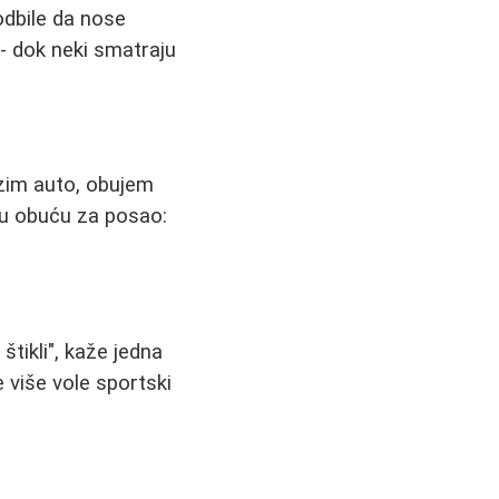
odbile da nose
 - dok neki smatraju
ozim auto, obujem
bnu obuću za posao:
 štikli", kaže jedna
 više vole sportski