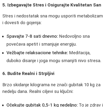
5. Izbegavajte Stres i Osigurajte Kvalitetan San
Stres i nedostatak sna mogu usporiti metabolizam
i dovesti do gojenja:
Spavajte 7-8 sati dnevno:
Nedovoljno sna
povećava apetit i smanjuje energiju.
Vežbajte relaksacione tehnike:
Meditacija,
duboko disanje i joga mogu smanjiti nivo stresa.
6. Budite Realni i Strpljivi
Brzo skidanje kilograma ne znači gubitak 10 kg za
nedelju dana. Realni ciljevi su ključni:
Očekujte gubitak 0,5-1 kg nedeljno:
To je zdrav i