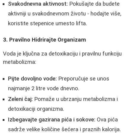
Svakodnevna aktivnost:
Pokušajte da budete
aktivniji u svakodnevnom životu - hodajte više,
koristite stepenice umesto lifta.
3. Pravilno Hidrirajte Organizam
Voda je ključna za detoxikaciju i pravilnu funkciju
metabolizma:
Pijte dovoljno vode:
Preporučuje se unos
najmanje 2 litre vode dnevno.
Zeleni čaj:
Pomaže u ubrzanju metabolizma i
detoxikaciji organizma.
Izbegavajte gazirana pića i sokove:
Ova pića
sadrže velike količine šećera i praznih kalorija.