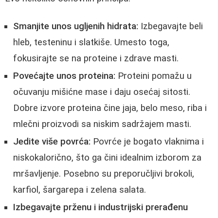
Smanjite unos ugljenih hidrata:
Izbegavajte beli
hleb, testeninu i slatkiše. Umesto toga,
fokusirajte se na proteine i zdrave masti.
Povećajte unos proteina:
Proteini pomažu u
očuvanju mišićne mase i daju osećaj sitosti.
Dobre izvore proteina čine jaja, belo meso, riba i
mlečni proizvodi sa niskim sadržajem masti.
Jedite više povrća:
Povrće je bogato vlaknima i
niskokalorično, što ga čini idealnim izborom za
mršavljenje. Posebno su preporučljivi brokoli,
karfiol, šargarepa i zelena salata.
Izbegavajte prženu i industrijski prerađenu