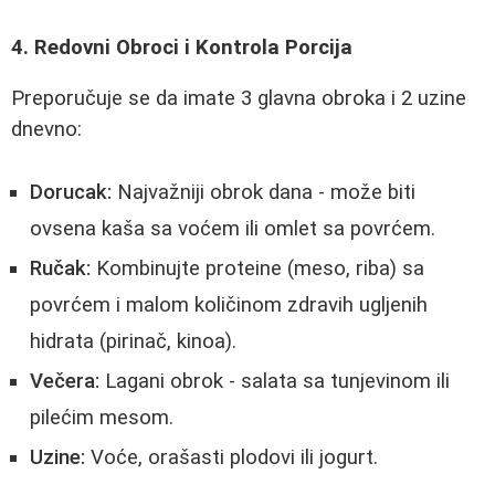
4. Redovni Obroci i Kontrola Porcija
Preporučuje se da imate 3 glavna obroka i 2 uzine
dnevno:
Dorucak:
Najvažniji obrok dana - može biti
ovsena kaša sa voćem ili omlet sa povrćem.
Ručak:
Kombinujte proteine (meso, riba) sa
povrćem i malom količinom zdravih ugljenih
hidrata (pirinač, kinoa).
Večera:
Lagani obrok - salata sa tunjevinom ili
pilećim mesom.
Uzine:
Voće, orašasti plodovi ili jogurt.