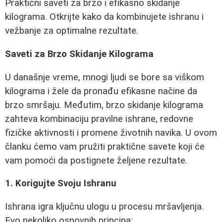
Praktični saveti za brzo i efikasno skidanje
kilograma. Otkrijte kako da kombinujete ishranu i
vežbanje za optimalne rezultate.
Saveti za Brzo Skidanje Kilograma
U današnje vreme, mnogi ljudi se bore sa viškom
kilograma i žele da pronađu efikasne načine da
brzo smršaju. Međutim, brzo skidanje kilograma
zahteva kombinaciju pravilne ishrane, redovne
fizičke aktivnosti i promene životnih navika. U ovom
članku ćemo vam pružiti praktične savete koji će
vam pomoći da postignete željene rezultate.
1. Korigujte Svoju Ishranu
Ishrana igra ključnu ulogu u procesu mršavljenja.
Evo nekoliko osnovnih principa: