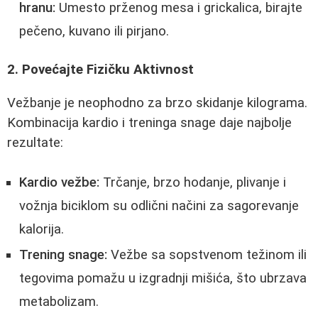
hranu:
Umesto prženog mesa i grickalica, birajte
pečeno, kuvano ili pirjano.
2. Povećajte Fizičku Aktivnost
Vežbanje je neophodno za brzo skidanje kilograma.
Kombinacija kardio i treninga snage daje najbolje
rezultate:
Kardio vežbe:
Trčanje, brzo hodanje, plivanje i
vožnja biciklom su odlični načini za sagorevanje
kalorija.
Trening snage:
Vežbe sa sopstvenom težinom ili
tegovima pomažu u izgradnji mišića, što ubrzava
metabolizam.