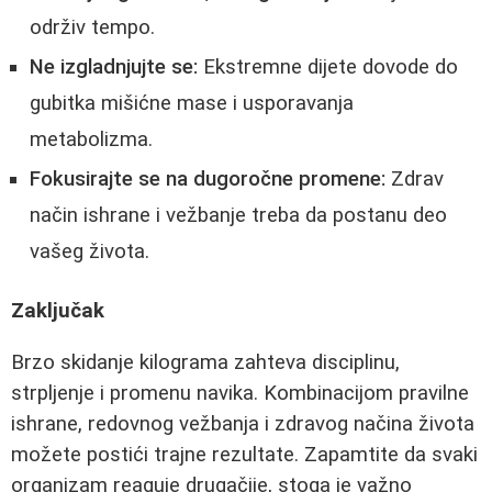
održiv tempo.
Ne izgladnjujte se:
Ekstremne dijete dovode do
gubitka mišićne mase i usporavanja
metabolizma.
Fokusirajte se na dugoročne promene:
Zdrav
način ishrane i vežbanje treba da postanu deo
vašeg života.
Zaključak
Brzo skidanje kilograma zahteva disciplinu,
strpljenje i promenu navika. Kombinacijom pravilne
ishrane, redovnog vežbanja i zdravog načina života
možete postići trajne rezultate. Zapamtite da svaki
organizam reaguje drugačije, stoga je važno