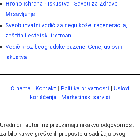
Hrono Ishrana - Iskustva i Saveti za Zdravo
Mršavljenje
Sveobuhvatni vodič za negu kože: regeneracija,
zaštita i estetski tretmani
Vodič kroz beogradske bazene: Cene, uslovi i
iskustva
O nama
|
Kontakt
|
Politika privatnosti
|
Uslovi
korišćenja
|
Marketinški servisi
Urednici i autori ne preuzimaju nikakvu odgovornost
za bilo kakve greške ili propuste u sadržaju ovog