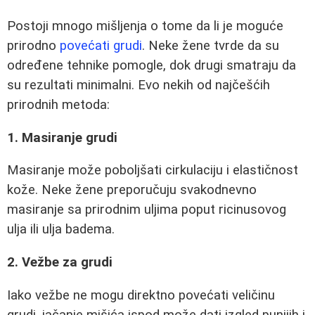
Postoji mnogo mišljenja o tome da li je moguće
prirodno
povećati grudi
. Neke žene tvrde da su
određene tehnike pomogle, dok drugi smatraju da
su rezultati minimalni. Evo nekih od najčešćih
prirodnih metoda:
1. Masiranje grudi
Masiranje može poboljšati cirkulaciju i elastičnost
kože. Neke žene preporučuju svakodnevno
masiranje sa prirodnim uljima poput ricinusovog
ulja ili ulja badema.
2. Vežbe za grudi
Iako vežbe ne mogu direktno povećati veličinu
grudi, jačanje mišića ispod može dati izgled punijih i