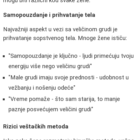
mogu biti različiti kod svake žene.
Samopouzdanje i prihvatanje tela
Najvažniji aspekt u vezi sa veličinom grudi je
prihvatanje sopstvenog tela. Mnoge žene ističu:
"Samopouzdanje je ključno - ljudi primećuju tvoju
energiju više nego veličinu grudi"
"Male grudi imaju svoje prednosti - udobnost u
vežbanju i nošenju odeće"
"Vreme pomaže - što sam starija, to manje
paznje posvećujem veličini grudi"
Rizici veštačkih metoda