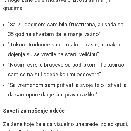
grudima:
"Sa 21 godinom sam bila frustrirana, ali sada sa
35 godina shvatam da je manje važno"
"Tokom trudnoće su mi malo porasle, ali nakon
dojenja su se vratile na staru veličinu"
"Nosim čvrste bruseve sa podrškom i fokusirao
sam se na stil odeće koji mi odgovara"
"Sa vremenom sam prihvatila svoje telo i shvatila
da samopouzdanje čini pravu razliku"
Saveti za nošenje odeće
Za žene koje žele da vizuelno unaprede izgled grudi,