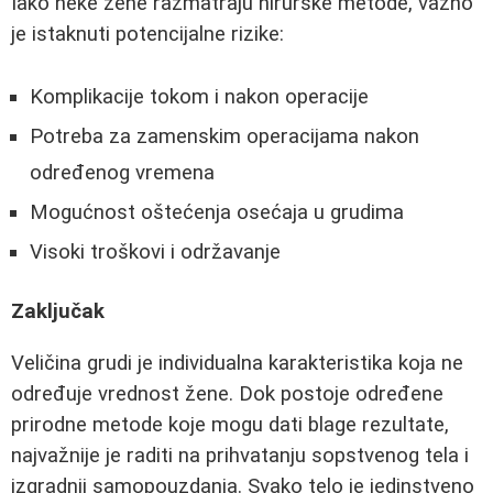
Iako neke žene razmatraju hirurške metode, važno
je istaknuti potencijalne rizike:
Komplikacije tokom i nakon operacije
Potreba za zamenskim operacijama nakon
određenog vremena
Mogućnost oštećenja osećaja u grudima
Visoki troškovi i održavanje
Zaključak
Veličina grudi je individualna karakteristika koja ne
određuje vrednost žene. Dok postoje određene
prirodne metode koje mogu dati blage rezultate,
najvažnije je raditi na prihvatanju sopstvenog tela i
izgradnji samopouzdanja. Svako telo je jedinstveno