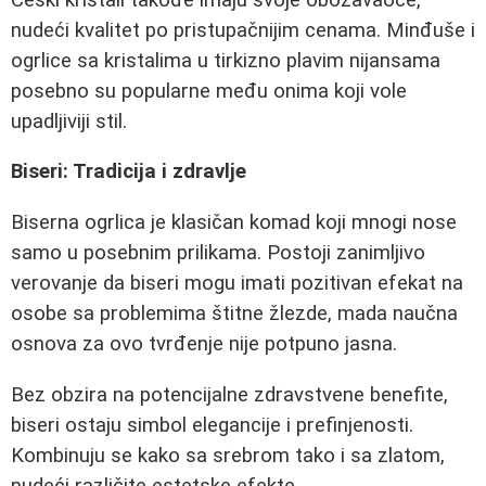
nudeći kvalitet po pristupačnijim cenama. Minđuše i
ogrlice sa kristalima u tirkizno plavim nijansama
posebno su popularne među onima koji vole
upadljiviji stil.
Biseri: Tradicija i zdravlje
Biserna ogrlica je klasičan komad koji mnogi nose
samo u posebnim prilikama. Postoji zanimljivo
verovanje da biseri mogu imati pozitivan efekat na
osobe sa problemima štitne žlezde, mada naučna
osnova za ovo tvrđenje nije potpuno jasna.
Bez obzira na potencijalne zdravstvene benefite,
biseri ostaju simbol elegancije i prefinjenosti.
Kombinuju se kako sa srebrom tako i sa zlatom,
nudeći različite estetske efekte.