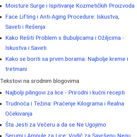
Moisture Surge i Ispitivanje Kozmetičkih Proizvoda
Face Lifting i Anti-Aging Procedure: Iskustva,
Saveti i Rešenja
Kako Rešiti Problem s Bubuljicama i Ožiljcima -
Iskustva i Saveti
Kako se boriti sa prvim borama: Najbolje kreme i
tretmani
Tekstovi na srodnim blogovima
Najbolji pilingovi za lice - Prirodni i kućni recepti
Trudnoća i Težina: Praćenje Kilograma i Realna
Očekivanja
Šta Jesti za Večeru a da se Ne Ugojimo
Serumi i Ampule za Lice: Vodič za Savršenu Negu