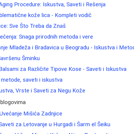
-Aging Procedure: Iskustva, Saveti i Rešenja
blematične kože lica - Kompleti vodič
ice: Sve Što Treba da Znaš
 lečenja: Snaga prirodnih metoda i vere
nje Mladeža i Bradavica u Beogradu - Iskustva i Meto
 Savršenu Šminku
Balsami za Različite Tipove Kose - Saveti i Iskustva
: metode, saveti i iskustva
kustva, Vrste i Saveti za Negu Kože
 blogovima
 Uvećanje Mišića Zadnjice
 Saveti za Letovanje u Hurgadi i Šarm el Šeiku