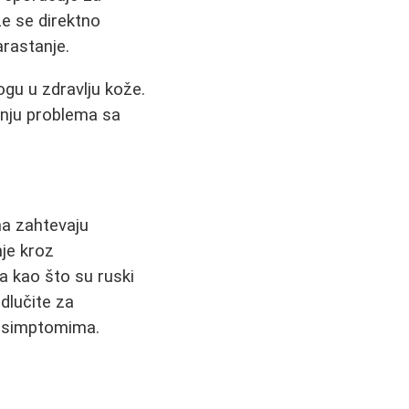
že se direktno
arastanje.
logu u zdravlju kože.
nju problema sa
ma zahtevaju
nje kroz
a kao što su ruski
odlučite za
m simptomima.