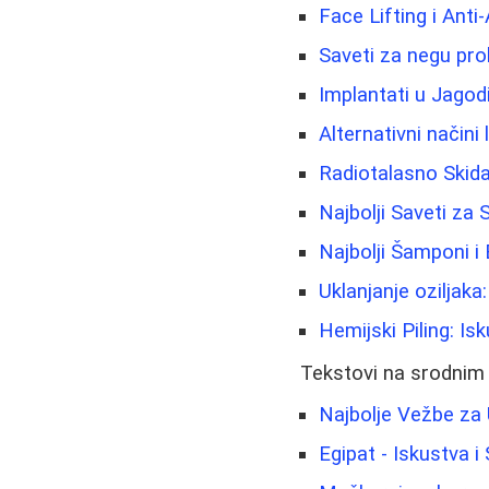
Face Lifting i Anti
Saveti za negu pro
Implantati u Jagod
Alternativni načini
Radiotalasno Skida
Najbolji Saveti za
Najbolji Šamponi i 
Uklanjanje oziljaka
Hemijski Piling: Is
Tekstovi na srodnim
Najbolje Vežbe za
Egipat - Iskustva i