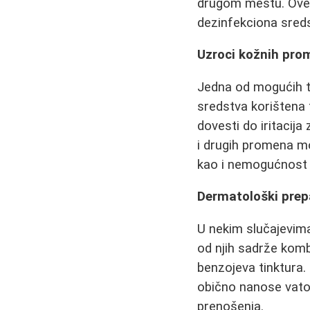
drugom mestu. Ove p
dezinfekciona sreds
Uzroci kožnih pro
Jedna od mogućih teo
sredstva korištena
dovesti do iritacija
i drugih promena mo
kao i nemogućnost
Dermatološki prepa
U nekim slučajevima
od njih sadrže kombi
benzojeva tinktura.
obično nanose vatom
prenošenja.