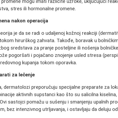
romene mogu imati različite uzroke, uključujući reakc
tva, stres ili hormonalne promene.
mena nakon operacija
rija je da se radi o udaljenoj kožnoj reakciji (dermati
 tokom hirurškog zahvata. Takođe, boravak u bolničk
 zbog sredstava za pranje posteljine ili nošenja bolničk
že pogoršati i pojačano znojenje usled stresa (perspira
 redovnog kupanja tokom oporavka.
rati za lečenje
, dermatolozi preporučuju specijalne preparate za lok
nacije aktivnih supstanci kao što su salicilna kiselina,
 Ovi sastojci pomažu u sušenju i smanjenju upalnih pro
, bez intenzivnog utrljavanja, i ostavljaju da deluju 