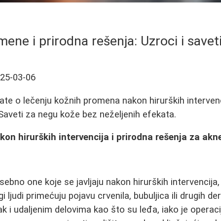
ene i prirodna rešenja: Uzroci i saveti
25-03-06
ate o lečenju kožnih promena nakon hirurških intervenc
Saveti za negu kože bez neželjenih efekata.
n hirurških intervencija i prirodna rešenja za akn
bno one koje se javljaju nakon hirurških intervencija,
gi ljudi primećuju pojavu crvenila, bubuljica ili drugih d
ak i udaljenim delovima kao što su leđa, iako je operac