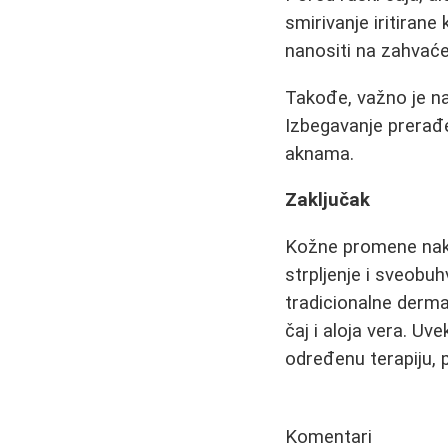
smirivanje iritirane
nanositi na zahvaće
Takođe, važno je nag
Izbegavanje prerađ
aknama.
Zaključak
Kožne promene nakon
strpljenje i sveobuh
tradicionalne derma
čaj i aloja vera. Uv
određenu terapiju,
Komentari