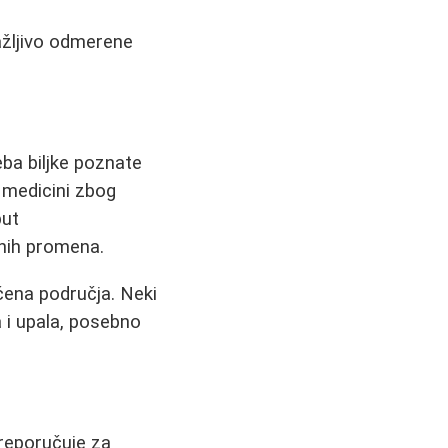
ažljivo odmerene
eba biljke poznate
oj medicini zbog
put
žnih promena.
aćena područja. Neki
 i upala, posebno
preporučuje za