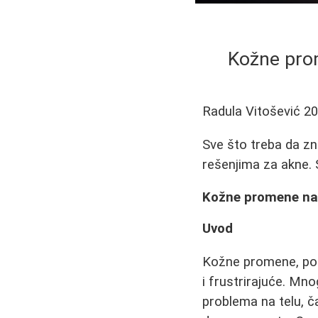
Kožne prom
Radula Vitošević
20
Sve što treba da zn
rešenjima za akne. 
Kožne promene nako
Uvod
Kožne promene, pose
i frustrirajuće. Mno
problema na telu, č