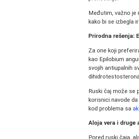
Međutim, važno je n
kako bi se izbegla i
Prirodna rešenja: 
Za one koji preferir
kao Epilobium angusti
svojih antiupalnih 
dihidrotestosterona
Ruski čaj može se pi
korisnici navode da
kod problema sa
a
Aloja vera i druge
Pored ruski čaja, a