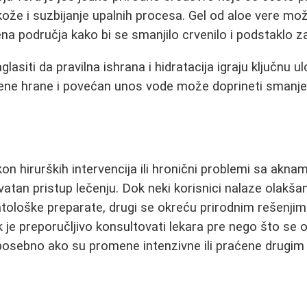
 kože i suzbijanje upalnih procesa. Gel od aloe vere mo
na područja kako bi se smanjilo crvenilo i podstaklo z
lasiti da pravilna ishrana i hidratacija igraju ključnu u
ene hrane i povećan unos vode može doprineti smanje
 hirurških intervencija ili hronični problemi sa akna
vatan pristup lečenju. Dok neki korisnici nalaze olakša
tološke preparate, drugi se okreću prirodnim rešenjim
ek je preporučljivo konsultovati lekara pre nego što se 
 posebno ako su promene intenzivne ili praćene drugi