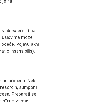
ije na
tis ab externis) na
im uslovima može
e odeće. Pojavu akni
tio insensibilis),
alnu primenu. Neki
 rezorcin, sumpor i
cesa. Preparati se
određeno vreme