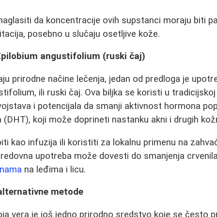
aglasiti da koncentracije ovih supstanci moraju biti p
ritacija, posebno u slučaju osetljive kože.
Epilobium angustifolium (ruski čaj)
aju prirodne načine lečenja, jedan od predloga je upotr
folium, ili ruski čaj. Ova biljka se koristi u tradicijsk
svojstava i potencijala da smanji aktivnost hormona po
 (DHT), koji može doprineti nastanku akni i drugih ko
ti kao infuzija ili koristiti za lokalnu primenu na zahv
 redovna upotreba može dovesti do smanjenja crvenila
knama
na leđima i licu.
 alternativne metode
loja vera je još jedno prirodno sredstvo koje se često 