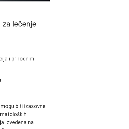
 za lečenje
ija i prirodnim
e
 mogu biti izazovne
ermatoloških
ija izvedena na