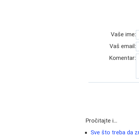
Vaše ime:
Vaš email:
Komentar:
Pročitajte i...
Sve što treba da z