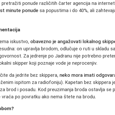
 pretražiti ponude različitih čarter agencija na internet
ast minute ponude
sa popustima i do 40%, ali zahtevaju
mentacija
nema iskustvo,
obavezno je angažovati lokalnog skipp
esudna: on upravlja brodom, odlučuje o ruti u skladu 
dgovornost. Za jedrenje po Jadranu nije potrebno prete
lokalni skipper koji poznaje vode je neprocenjiv.
čite da jedrite bez skippera,
neko mora imati odgovar
oženim ispitom za radiofoniju). Kapetan bez skippera je
za brod i posadu. Kod preuzimanja broda ostavlja se 
e vraća po povratku ako nema štete na brodu.
Sobom?