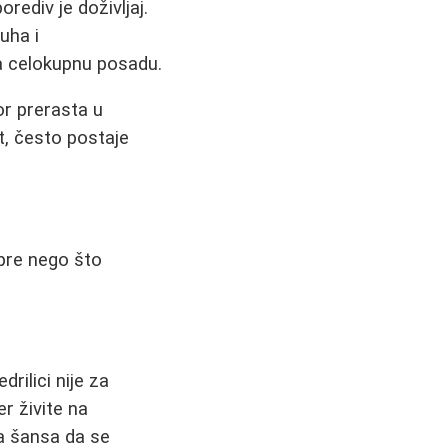
orediv je doživljaj.
uha i
a celokupnu posadu.
or prerasta u
t, često postaje
 pre nego što
drilici nije za
r živite na
na šansa da se