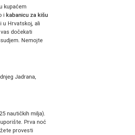
 u kupaćem
o i
kabanicu za kišu
 u Hrvatskoj, ali
 vas dočekati
posudjem. Nemojte
ednjeg Jadrana,
5 nautičkih milja).
o uporište. Prva noć
ožete provesti