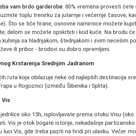
reba vam brdo garderobe
. 80% vremena provesti ćete
zmite toplu trenirku za jutarnje i večernje časove, ka
ne). Što se tiče hrane, osnovne namirnice možete kupiti
ite, delom se možete opskrbiti i kod kuće. Na brodu će
 kuhinja sa hladnjakom, štednjakom i svim neceśim 
eve ili pribor - brodovi su dobro opremljeni.
nog Krstarenja Srednjim Jadranom
h ruta koja obilazuje neke od najlepših destinacija sr
rapa u Rogoznici (između Šibenika i Splita).
 Vis
edrilice oko 15h, isplovljavate prema otoku Visu (oko 2
ati. Vis je otok bogate istorije, nekadašnje partizansk
luci Vis, gde treba paziti na hridi pri ulasku. Večer m