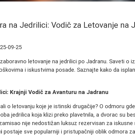
a na Jedrilici: Vodič za Letovanje na
25-09-25
zaboravno letovanje na jedrilici po Jadranu. Saveti o i
roškovima i iskustvima posade. Saznajte kako da isplan
lici: Krajnji Vodič za Avanturu na Jadranu
tali o letovanju koje je istinski drugačije? O odmoru g
oba jedrilica koja klizi preko plavetnila, a dvorac su be
a zamisao nije nedostižan luksuz rezervisan za iskusne
i
postaje sve popularniji i pristupačniji oblik odmora za