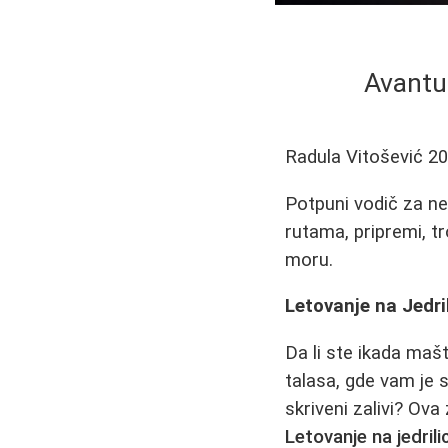
Avantur
Radula Vitošević
20
Potpuni vodič za ne
rutama, pripremi, t
moru.
Letovanje na Jedri
Da li ste ikada maš
talasa, gde vam je s
skriveni zalivi? Ov
Letovanje na jedrilic