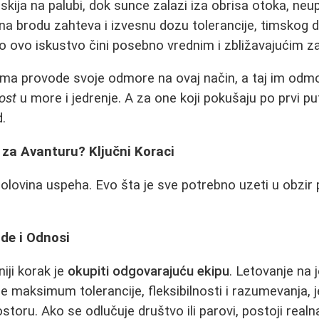
 viskija na palubi, dok sunce zalazi iza obrisa otoka, neup
na brodu zahteva i izvesnu dozu tolerancije, timskog d
o ovo iskustvo čini posebno vrednim i zbližavajućim z
ama provode svoje odmore na ovaj način, a taj im odm
ost
u more i jedrenje. A za one koji pokušaju po prvi pu
d.
 za Avanturu? Ključni Koraci
olovina uspeha. Evo šta je sve potrebno uzeti u obzir
de i Odnosi
iji korak je
okupiti odgovarajuću ekipu
. Letovanje na je
 maksimum tolerancije, fleksibilnosti i razumevanja, je
storu. Ako se odlučuje društvo ili parovi, postoji real