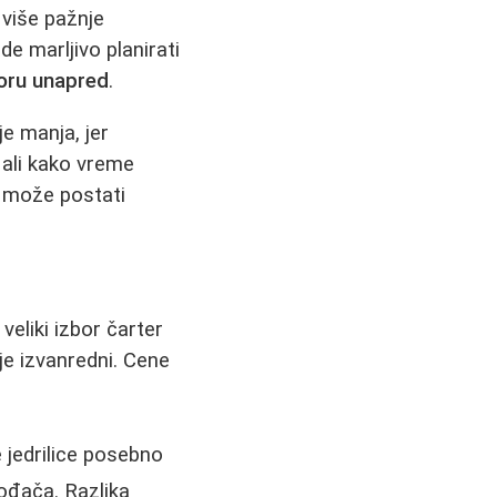
 više pažnje
de marljivo planirati
voru unapred
.
e manja, jer
, ali kako vreme
e može postati
veliki izbor čarter
je izvanredni. Cene
 jedrilice posebno
vođača. Razlika