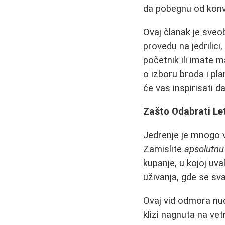
da pobegnu od konv
Ovaj članak je sveo
provedu na jedrilic
početnik ili imate 
o izboru broda i pla
će vas inspirisati 
Zašto Odabrati Let
Jedrenje je mnogo v
Zamislite
apsolutnu
kupanje, u kojoj uv
uživanja, gde se sv
Ovaj vid odmora nu
klizi nagnuta na ve