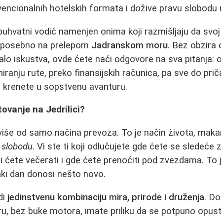
encionalnih hotelskih formata i dožive pravu slobodu
buhvatni vodič namenjen onima koji razmišljaju da svo
i, posebno na prelepom
Jadranskom moru
. Bez obzira 
malo iskustva, ovde ćete naći odgovore na sva pitanja: 
niranju rute, preko finansijskih računica, pa sve do prič
da krenete u sopstvenu avanturu.
ovanje na Jedrilici?
iše od samo načina prevoza. To je način života, makar
 slobodu
. Vi ste ti koji odlučujete gde ćete se sledeće 
ali ćete večerati i gde ćete prenoćiti pod zvezdama. To
aki dan donosi nešto novo.
di
jedinstvenu kombinaciju mira, prirode i druženja
. Do
tru, bez buke motora, imate priliku da se potpuno opust