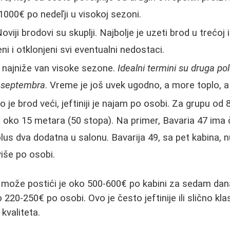
1000€ po nedeľji u visokoj sezoni.
oviji brodovi su skuplji. Najbolje je uzeti brod u trećoj i
eni i otklonjeni svi eventualni nedostaci.
najniže van visoke sezone.
Idealni termini su druga polo
k septembra
. Vreme je još uvek ugodno, a more toplo, a
o je brod veći, jeftiniji je najam po osobi. Za grupu od
ne oko 15 metara (50 stopa). Na primer, Bavaria 47 ima 
plus dva dodatna u salonu. Bavarija 49, sa pet kabina, 
iše po osobi.
 može postići je oko 500-600€ po kabini za sedam dan
 220-250€ po osobi. Ovo je često jeftinije ili slično k
kvaliteta.