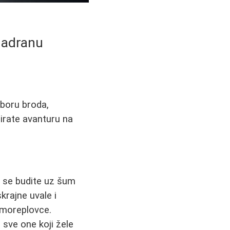
 Jadranu
zboru broda,
irate avanturu na
de se budite uz šum
skrajne uvale i
 moreplovce.
 sve one koji žele