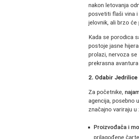
nakon letovanja odn
posvetiti flaši vina
jelovnik, ali brzo će
Kada se porodica sa
postoje jasne hijera
prolazi, nervoza se
prekrasna avantura 
2. Odabir Jedrilice
Za početnike,
najam
agencija, posebno u
značajno variraju u 
Proizvođača i mo
prilagođene čarte