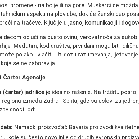
osi promene - na bolje ili na gore. Muškarci će možda
 i tehničkim aspektima plovidbe, dok će ženski deo posa
 preći na tračeve. Ključ je u
jasnoj komunikaciji i dogo
 decom odluči na pustolovinu, verovatnoća za sukob j
rhije. Međutim, kod društva, prvi dani mogu biti idilični
 može polako uvlačiti. Uz dozu razumevanja, ljetovanj
koja se ne zaboravlja.
 i Čarter Agencije
 (čarter) jedrilice
je idealno rešenje. Na tržištu postoji 
 regionu između Zadra i Splita, gde su uslovi za jedren
zavisnosti od:
dela:
Nemački proizvođač Bavaria proizvodi kvalitetne
ru, koje su često povoljnije od drugih evropskih proiz