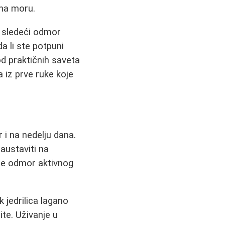
 na moru.
j sledeći odmor
da li ste potpuni
od praktičnih saveta
a iz prve ruke koje
 i na nedelju dana.
zaustaviti na
 je odmor aktivnog
k jedrilica lagano
ite. Uživanje u