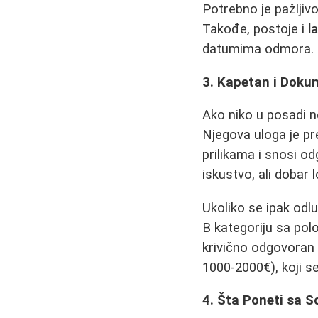
Potrebno je pažljivo
Takođe, postoje i
l
datumima odmora.
3. Kapetan i Doku
Ako niko u posadi 
Njegova uloga je pr
prilikama i snosi o
iskustvo, ali dobar 
Ukoliko se ipak odlu
B kategoriju sa pol
krivično odgovoran 
1000-2000€), koji s
4. Šta Poneti sa 