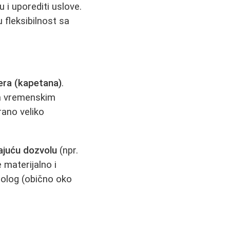
u i uporediti uslove.
 fleksibilnost sa
era (kapetana)
.
sa vremenskim
rano veliko
ajuću dozvolu
(npr.
 materijalno i
polog (obično oko