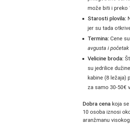
može biti i preko 
Starosti plovila:
N
jer su tada otkriv
Termina:
Cene su 
avgusta i početa
Velicine broda:
Št
su jedrilice duži
kabine (8 ležaja) 
za samo 30-50€ v
Dobra cena
koja se
10 osoba iznosi oko
aranžmanu visokog 