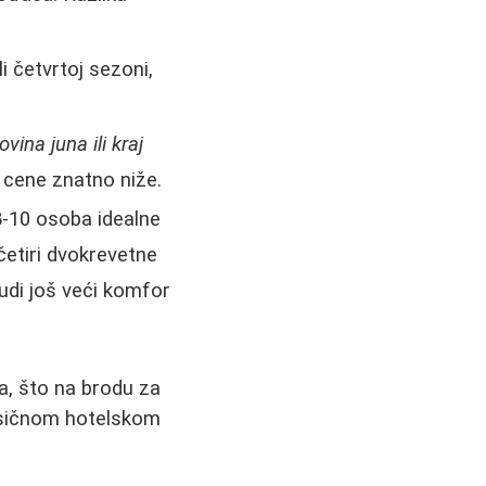
li četvrtoj sezoni,
vina juna ili kraj
 cene znatno niže.
 8-10 osoba idealne
četiri dvokrevetne
nudi još veći komfor
a, što na brodu za
lasičnom hotelskom