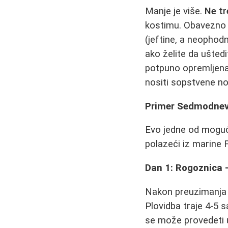
Manje je više.
Ne t
kostimu. Obavezno u
(jeftine, a neophod
ako želite da ušted
potpuno opremljena
nositi sopstvene nož
Primer Sedmodnev
Evo jedne od mogući
polazeći iz marine F
Dan 1: Rogoznica -
Nakon preuzimanja j
Plovidba traje 4-5 s
se može provedeti u 