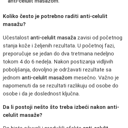
anti-celulit masažom
.
Koliko često je potrebno raditi anti-celulit
masažu?
Učestalost
anti-celulit masaža
zavisi od početnog
stanja kože i željenih rezultata. U početnoj fazi,
preporučuje se jedan do dva tretmana nedeljno
tokom 4 do 6 nedeļa. Nakon postizanja vidljivih
poboljšanja, dovoljno je održavati rezultate sa
jednom
anti-celulit masažom
mesečno. Važno je
napomenuti da se rezultati razlikuju od osobe do
osobe i da je doslednost ključna.
Da li postoji nešto što treba izbeći nakon anti-
celulit masaže?