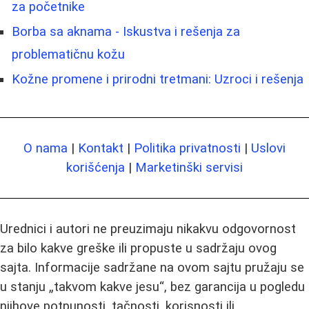
za početnike
Borba sa aknama - Iskustva i rešenja za
problematičnu kožu
Kožne promene i prirodni tretmani: Uzroci i rešenja
O nama
|
Kontakt
|
Politika privatnosti
|
Uslovi
korišćenja
|
Marketinški servisi
Urednici i autori ne preuzimaju nikakvu odgovornost
za bilo kakve greške ili propuste u sadržaju ovog
sajta. Informacije sadržane na ovom sajtu pružaju se
u stanju „takvom kakve jesu“, bez garancija u pogledu
njihove potpunosti, tačnosti, korisnosti ili