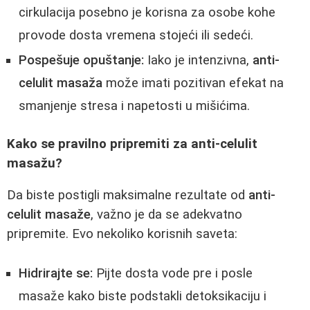
cirkulacija posebno je korisna za osobe kohe
provode dosta vremena stojeći ili sedeći.
Pospešuje opuštanje:
Iako je intenzivna,
anti-
celulit masaža
može imati pozitivan efekat na
smanjenje stresa i napetosti u mišićima.
Kako se pravilno pripremiti za anti-celulit
masažu?
Da biste postigli maksimalne rezultate od
anti-
celulit masaže
, važno je da se adekvatno
pripremite. Evo nekoliko korisnih saveta:
Hidrirajte se:
Pijte dosta vode pre i posle
masaže kako biste podstakli detoksikaciju i