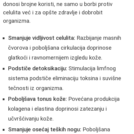
donosi brojne koristi, ne samo u borbi protiv
celulita već i za opšte zdravlje i dobrobit
organizma.
Smanjuje vidljivost celulita:
Razbijanje masnih
čvorova i poboljšana cirkulacija doprinose
glatkoći i ravnomernijem izgledu kože.
Podstiče detoksikaciju:
Stimulacija limfnog
sistema podstiče eliminaciju toksina i suvišne
tečnosti iz organizma.
Poboljšava tonus kože:
Povećana produkcija
kolagena i elastina doprinosi zatezanju i
učvršćivanju kože.
Smanjuje osećaj teških nogu:
Poboljšana