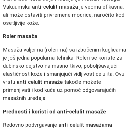
Vakuumska
anti-celulit masaža
je veoma efikasna,
ali može ostaviti privremene modrice, naročito kod
osetljivije kože.
Roler masaža
Masaža valjcima (rolerima) sa izbočenim kuglicama
je još jedna popularna tehnika. Roleri se koriste za
dubinsko dejstvo na masno tkivo, poboljšavajući
elastičnost kože i smanjujući vidljivost celulita. Ovu
vrstu
anti-celulit masaže
takođe možete
primenjivati i kod kuće uz pomoć odgovarajućih
masažnih uređaja.
Prednosti i koristi od anti-celulit masaže
Redovno podvrgavanje
anti-celulit masažama