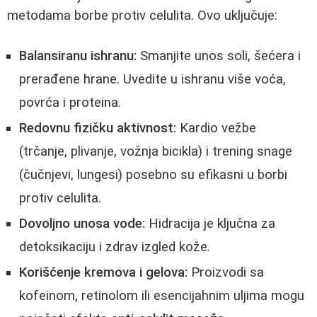
metodama borbe protiv celulita. Ovo uključuje:
Balansiranu ishranu:
Smanjite unos soli, šećera i
prerađene hrane. Uvedite u ishranu više voća,
povrća i proteina.
Redovnu fizičku aktivnost:
Kardio vežbe
(trčanje, plivanje, vožnja bicikla) i trening snage
(čučnjevi, lungesi) posebno su efikasni u borbi
protiv celulita.
Dovoljno unosa vode:
Hidracija je ključna za
detoksikaciju i zdrav izgled kože.
Korišćenje kremova i gelova:
Proizvodi sa
kofeinom, retinolom ili esencijahnim uljima mogu