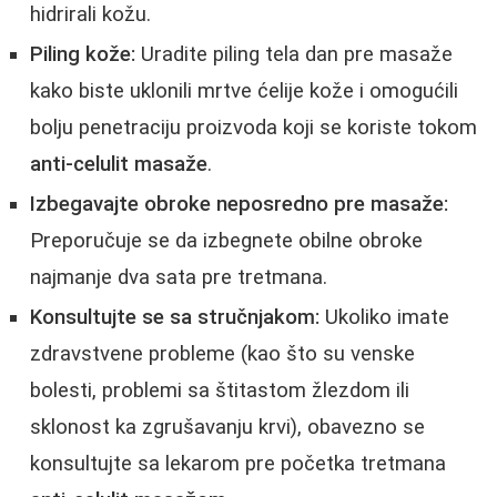
hidrirali kožu.
Piling kože:
Uradite piling tela dan pre masaže
kako biste uklonili mrtve ćelije kože i omogućili
bolju penetraciju proizvoda koji se koriste tokom
anti-celulit masaže
.
Izbegavajte obroke neposredno pre masaže:
Preporučuje se da izbegnete obilne obroke
najmanje dva sata pre tretmana.
Konsultujte se sa stručnjakom:
Ukoliko imate
zdravstvene probleme (kao što su venske
bolesti, problemi sa štitastom žlezdom ili
sklonost ka zgrušavanju krvi), obavezno se
konsultujte sa lekarom pre početka tretmana