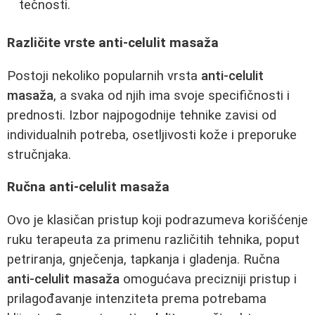
tečnosti.
Različite vrste anti-celulit masaža
Postoji nekoliko popularnih vrsta
anti-celulit
masaža
, a svaka od njih ima svoje specifičnosti i
prednosti. Izbor najpogodnije tehnike zavisi od
individualnih potreba, osetljivosti kože i preporuke
stručnjaka.
Ručna anti-celulit masaža
Ovo je klasičan pristup koji podrazumeva korišćenje
ruku terapeuta za primenu različitih tehnika, poput
petriranja, gnječenja, tapkanja i gladenja. Ručna
anti-celulit masaža
omogućava precizniji pristup i
prilagođavanje intenziteta prema potrebama