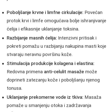
Poboljšanje krvne i limfne cirkulacije:
Povećan
protok krvi i limfe omogućava bolje ishranjivanje
ćelija i efikasnije uklanjanje toksina.
Razbijanje masnih ćelija:
Intenzivni pritisak i
pokreti pomažu u razbijanju nakupina masti koje
stvaraju neravnu površinu kože.
Stimulacija produkcije kolagena i elastina:
Redovna primena
anti-celulit masaže
može
doprineti zatezanju kože i poboljšanju njenog
tonusa.
Uklanjanje prekomerne vode iz tkiva:
Masaža
pomaže u smanjenju otoka i zadržavanja