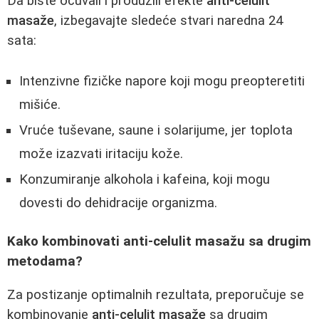
Da biste očuvali i produžili efekte
anti-celulit
masaže
, izbegavajte sledeće stvari naredna 24
sata:
Intenzivne fizičke napore koji mogu preopteretiti
mišiće.
Vruće tuševane, saune i solarijume, jer toplota
može izazvati iritaciju kože.
Konzumiranje alkohola i kafeina, koji mogu
dovesti do dehidracije organizma.
Kako kombinovati anti-celulit masažu sa drugim
metodama?
Za postizanje optimalnih rezultata, preporučuje se
kombinovanje
anti-celulit masaže
sa drugim