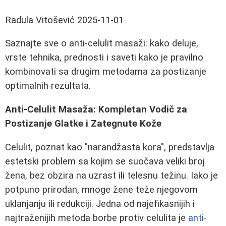
Radula Vitošević
2025-11-01
Saznajte sve o anti-celulit masaži: kako deluje,
vrste tehnika, prednosti i saveti kako je pravilno
kombinovati sa drugim metodama za postizanje
optimalnih rezultata.
Anti-Celulit Masaža: Kompletan Vodič za
Postizanje Glatke i Zategnute Kože
Celulit, poznat kao "narandžasta kora", predstavlja
estetski problem sa kojim se suočava veliki broj
žena, bez obzira na uzrast ili telesnu težinu. Iako je
potpuno prirodan, mnoge žene teže njegovom
uklanjanju ili redukciji. Jedna od najefikasnijih i
najtraženijih metoda borbe protiv celulita je
anti-