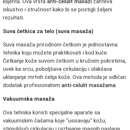
klijenta. Ova vrsta
anti-celulit masaži
zahteva
iskustvo i stručnost kako bi se postigli željeni
rezultati.
Suva četkica za telo (suva masaža)
Suva masaža prirodnom četkom je jednostavna
tehnika koju možete praktikovati i kod kuće.
Četkanje kože suvom četkom u kružnim pokretima,
uvek ka srcu, poboljšava cirkulaciju i olakšava
uklanjanje mrtvih ćelija kože. Ova metoda je odličan
dodatak profesionalnim
anti-celulit masažama
.
Vakuumska masaža
Ova tehnika koristi specijalne aparate sa
vakuumskim čašama koje "usisavaju" kožu,
stimulišući cirkulaciju i razbijanje masnih naslaga.