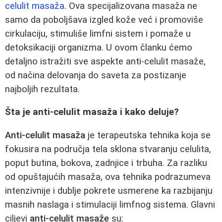
celulit masaža
. Ova specijalizovana masaža ne
samo da poboljšava izgled kože već i promoviše
cirkulaciju, stimuliše limfni sistem i pomaže u
detoksikaciji organizma. U ovom članku ćemo
detaljno istražiti sve aspekte anti-celulit masaže,
od načina delovanja do saveta za postizanje
najboljih rezultata.
Šta je anti-celulit masaža i kako deluje?
Anti-celulit masaža
je terapeutska tehnika koja se
fokusira na područja tela sklona stvaranju celulita,
poput butina, bokova, zadnjice i trbuha. Za razliku
od opuštajućih masaža, ova tehnika podrazumeva
intenzivnije i dublje pokrete usmerene ka razbijanju
masnih naslaga i stimulaciji limfnog sistema. Glavni
ciljevi
anti-celulit masaže
su: