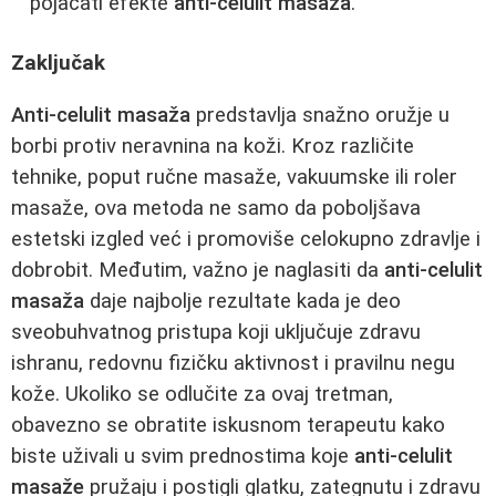
pojačati efekte
anti-celulit masaža
.
Zaključak
Anti-celulit masaža
predstavlja snažno oružje u
borbi protiv neravnina na koži. Kroz različite
tehnike, poput ručne masaže, vakuumske ili roler
masaže, ova metoda ne samo da poboljšava
estetski izgled već i promoviše celokupno zdravlje i
dobrobit. Međutim, važno je naglasiti da
anti-celulit
masaža
daje najbolje rezultate kada je deo
sveobuhvatnog pristupa koji uključuje zdravu
ishranu, redovnu fizičku aktivnost i pravilnu negu
kože. Ukoliko se odlučite za ovaj tretman,
obavezno se obratite iskusnom terapeutu kako
biste uživali u svim prednostima koje
anti-celulit
masaže
pružaju i postigli glatku, zategnutu i zdravu