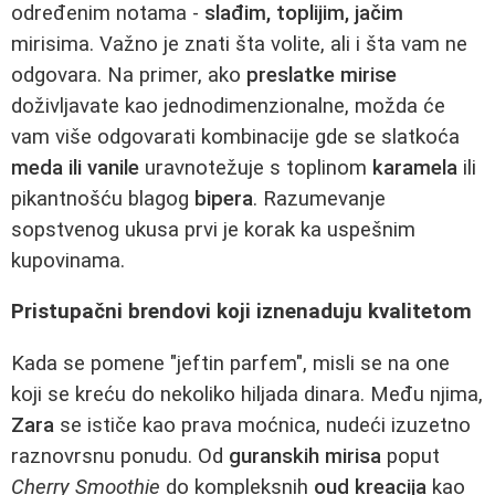
određenim notama -
slađim, toplijim, jačim
mirisima. Važno je znati šta volite, ali i šta vam ne
odgovara. Na primer, ako
preslatke mirise
doživljavate kao jednodimenzionalne, možda će
vam više odgovarati kombinacije gde se slatkoća
meda ili vanile
uravnotežuje s toplinom
karamela
ili
pikantnošću blagog
bipera
. Razumevanje
sopstvenog ukusa prvi je korak ka uspešnim
kupovinama.
Pristupačni brendovi koji iznenaduju kvalitetom
Kada se pomene "jeftin parfem", misli se na one
koji se kreću do nekoliko hiljada dinara. Među njima,
Zara
se ističe kao prava moćnica, nudeći izuzetno
raznovrsnu ponudu. Od
guranskih mirisa
poput
Cherry Smoothie
do kompleksnih
oud kreacija
kao