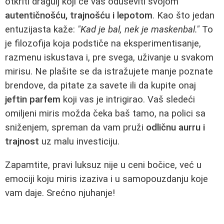
otkriti dragulj koji će vas oduševiti svojom
autentičnošću, trajnošću i lepotom
. Kao što jedan
entuzijasta kaže:
"Kad je bal, nek je maskenbal."
To
je filozofija koja podstiče na eksperimentisanje,
razmenu iskustava i, pre svega, uživanje u svakom
mirisu. Ne plašite se da istražujete manje poznate
brendove, da pitate za savete ili da kupite onaj
jeftin parfem
koji vas je intrigirao. Vaš sledeći
omiljeni miris možda čeka baš tamo, na polici sa
sniženjem, spreman da vam pruži
odličnu aurru i
trajnost
uz malu investiciju.
Zapamtite, pravi luksuz nije u ceni bočice, već u
emociji koju miris izaziva i u samopouzdanju koje
vam daje. Srećno njuhanje!