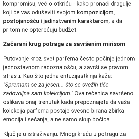
kompromisu, već o otkriću - kako pronaći dragulje
koji će vas oduševiti svojom
kompozicijom,
postojanošću i jedinstvenim karakterom
, a da
pritom ne opterećuju budžet.
Začarani krug potrage za savršenim mirisom
Putovanje kroz svet parfema često počinje jednom
jednostavnom radoznalošću, a završi se pravom
strasti. Kao što jedna entuzijastkinja kaže:
"Spremam se za jesen... što se svežih tiče
zadovoljna sam kolekcijom."
Ova rečenica savršeno
oslikava onaj trenutak kada prepoznajete da vaša
kolekcija parfema postaje svesno birana zbirka
emocija i sećanja, a ne samo skup bočica.
Ključ je u istraživanju. Mnogi kreću u potragu za