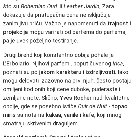
što su
Bohemian Oud
ili
Leather Jardin
, Zara
dokazuje da pristupačna cena ne isključuje
zanimljivu priču. Važno je napomenuti da
trajnost i
projekcija
mogu varirati od parfema do parfema,
pa je uvek poželjno testiranje.
Drugi brend koji konstantno dobija pohale je
L'Erbolario
. Njihovi parfemi, poput čuvenog
Irisa
,
poznati su po
jakom karakteru i izdržljivosti
. Iako
mogu delovati izazovno na prvi njuh, često postaju
omiljeni kod onih koji cene duboke, puderaste i
zemljane note. Slično,
Yves Rocher
nudi kvalitetne
opcije, gde se posebno ističe
Cuir de Nuit
-
topao
miris
sa notama
kakaa, vanile i kafe
, koji mnogi
smatraju skrivenim draguljem.