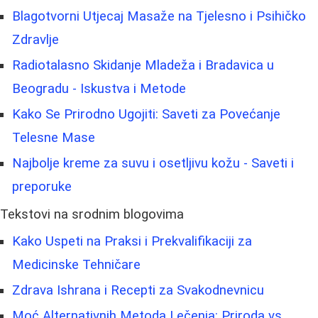
Blagotvorni Utjecaj Masaže na Tjelesno i Psihičko
Zdravlje
Radiotalasno Skidanje Mladeža i Bradavica u
Beogradu - Iskustva i Metode
Kako Se Prirodno Ugojiti: Saveti za Povećanje
Telesne Mase
Najbolje kreme za suvu i osetljivu kožu - Saveti i
preporuke
Tekstovi na srodnim blogovima
Kako Uspeti na Praksi i Prekvalifikaciji za
Medicinske Tehničare
Zdrava Ishrana i Recepti za Svakodnevnicu
Moć Alternativnih Metoda Lečenja: Priroda vs.