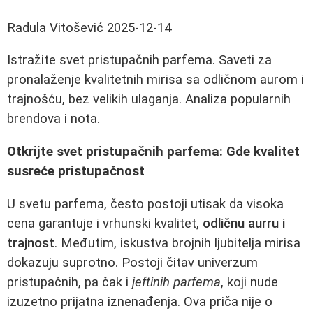
Radula Vitošević
2025-12-14
Istražite svet pristupačnih parfema. Saveti za
pronalaženje kvalitetnih mirisa sa odličnom aurom i
trajnošću, bez velikih ulaganja. Analiza popularnih
brendova i nota.
Otkrijte svet pristupačnih parfema: Gde kvalitet
susreće pristupačnost
U svetu parfema, često postoji utisak da visoka
cena garantuje i vrhunski kvalitet,
odličnu aurru i
trajnost
. Međutim, iskustva brojnih ljubitelja mirisa
dokazuju suprotno. Postoji čitav univerzum
pristupačnih, pa čak i
jeftinih parfema
, koji nude
izuzetno prijatna iznenađenja. Ova priča nije o