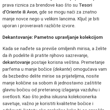
prava riznica za brendove kao što su
Tesori
d'Oriente ili Avon
, gde se mogu naći za znatno
manje novce nego u velikim lancima. Ključ je biti
uporan i proveravati različite izvore.
Dekantovanje: Pametno upravljanje kolekcijom
Kada se nađete sa previše omiljenih mirisa, a želite
da ih podelite ili pratite njihovo sazrevanje,
dekantovanje
postaje korisna veština. Premetanje
parfema u manje bočice (
dekante
) omogućava vam
da bezbedno delite mirise sa prijateljima, nosite
manje količine sa sobom ili jednostavno zaštitite
glavnu bočicu od preteranog izlaganja vazduhu i
svetlosti. Kao što jedna iskusna kolekcionerka
savetuje, važno je koristiti kvalitetne bočice i