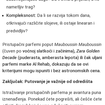
nametljiv trag?
Kompleksnost:
Da li se razvija tokom dana,
otkrivajući različite slojeve, ili ostaje linearan i
predvidljiv?
Pristupačni parfemi poput
Mauboussin Mauboussin
(čuven po
voćnoj slatkoći i začinima),
Zara Golden
Decade
(puderasta, amberasta lepota) ili čak
uljani
parfemi
marke Al Rehab, dokazuju da se ovi
kriterijumi mogu ispuniti i bez astronomskih cena.
Zaključak: Putovanje je važnije od odredišta
Istraživanje pristupačnih parfema je avantura puna
iznenađenja. Ponekad ćete pogrešiti, ali češće ćete