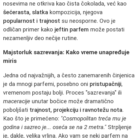
nosevima ne otkriva kao čista čokolada, već kao
šećerasta, slatka
kompozicija, njegova
popularnost i trajnost
su neosporne. Ovo je
odličan primer kako
jeftin parfem
može postati
nezamenljiv deo nečije rutine.
Majstorluk sazrevanja: Kako vreme unapređuje
miris
Jedna od najvažnijih, a često zanemarenih činjenica
je da mnogi parfemi, posebno oni
pristupačniji
,
vremenom postaju bolji. Proces "sazrevanja" ili
maceracije
unutar bočice može dramatično
poboljšati
trajnost, projekciju i ravnotežu nota
.
Kao što je primećeno:
"Cosmopolitan treća mu je
godina i sazreo je... oseća se na 2 metra."
Strpljenje
je, dakle, velika vrlina. Ako vam se neki parfem na