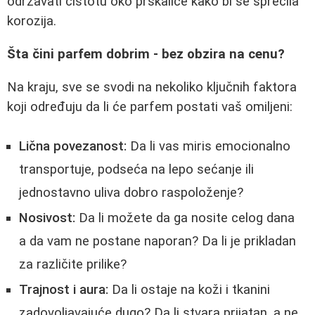
održavati čistotu oko prskalice kako bi se sprečila
korozija.
Šta čini parfem dobrim - bez obzira na cenu?
Na kraju, sve se svodi na nekoliko ključnih faktora
koji određuju da li će parfem postati vaš omiljeni:
Lična povezanost:
Da li vas miris emocionalno
transportuje, podseća na lepo sećanje ili
jednostavno uliva dobro raspoloženje?
Nosivost:
Da li možete da ga nosite celog dana
a da vam ne postane naporan? Da li je prikladan
za različite prilike?
Trajnost i aura:
Da li ostaje na koži i tkanini
zadovoljavajuće dugo? Da li stvara prijatan, a ne