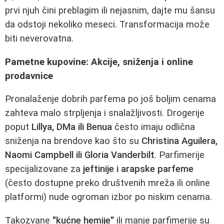
prvi njuh čini preblagim ili nejasnim, dajte mu šansu
da odstoji nekoliko meseci. Transformacija može
biti neverovatna.
Pametne kupovine: Akcije, sniženja i online
prodavnice
Pronalaženje dobrih parfema po još boljim cenama
zahteva malo strpljenja i snalažljivosti. Drogerije
poput
Lillya, DMa ili Benua
često imaju odlična
sniženja na brendove kao što su
Christina Aguilera,
Naomi Campbell ili Gloria Vanderbilt
. Parfimerije
specijalizovane za
jeftinije i arapske parfeme
(često dostupne preko društvenih mreža ili online
platformi) nude ogroman izbor po niskim cenama.
Takozvane
"kućne hemije"
ili manje parfimerije su