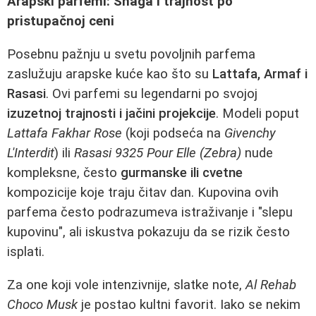
Arapski parfemi: Snaga i trajnost po
pristupačnoj ceni
Posebnu pažnju u svetu povoljnih parfema
zaslužuju arapske kuće kao što su
Lattafa, Armaf i
Rasasi
. Ovi parfemi su legendarni po svojoj
izuzetnoj trajnosti i jačini projekcije
. Modeli poput
Lattafa Fakhar Rose
(koji podseća na
Givenchy
L'Interdit
) ili
Rasasi 9325 Pour Elle (Zebra)
nude
kompleksne, često
gurmanske ili cvetne
kompozicije koje traju čitav dan. Kupovina ovih
parfema često podrazumeva istraživanje i "slepu
kupovinu", ali iskustva pokazuju da se rizik često
isplati.
Za one koji vole intenzivnije, slatke note,
Al Rehab
Choco Musk
je postao kultni favorit. Iako se nekim