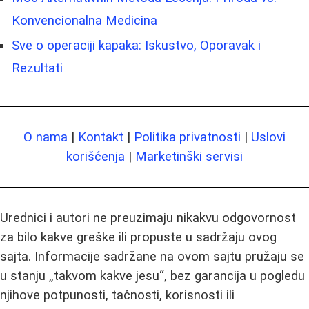
Konvencionalna Medicina
Sve o operaciji kapaka: Iskustvo, Oporavak i
Rezultati
O nama
|
Kontakt
|
Politika privatnosti
|
Uslovi
korišćenja
|
Marketinški servisi
Urednici i autori ne preuzimaju nikakvu odgovornost
za bilo kakve greške ili propuste u sadržaju ovog
sajta. Informacije sadržane na ovom sajtu pružaju se
u stanju „takvom kakve jesu“, bez garancija u pogledu
njihove potpunosti, tačnosti, korisnosti ili