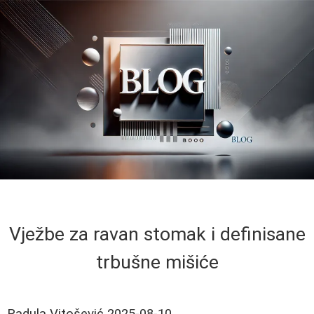
Vježbe za ravan stomak i definisane
trbušne mišiće
Radula Vitošević
2025-08-10