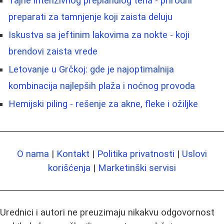
Tajne intenzivnog preplanulog tena - prirodni
preparati za tamnjenje koji zaista deluju
Iskustva sa jeftinim lakovima za nokte - koji
brendovi zaista vrede
Letovanje u Grčkoj: gde je najoptimalnija
kombinacija najlepših plaža i noćnog provoda
Hemijski piling - rešenje za akne, fleke i ožiljke
O nama
|
Kontakt
|
Politika privatnosti
|
Uslovi
korišćenja
|
Marketinški servisi
Urednici i autori ne preuzimaju nikakvu odgovornost