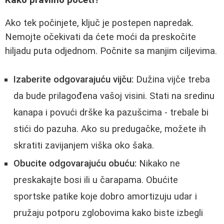
Ako tek počinjete, ključ je postepen napredak.
Nemojte očekivati da ćete moći da preskočite
hiljadu puta odjednom. Počnite sa manjim ciljevima.
Izaberite odgovarajuću vijču:
Dužina vijče treba
da bude prilagođena vašoj visini. Stati na sredinu
kanapa i povući drške ka pazušcima - trebale bi
stići do pazuha. Ako su predugačke, možete ih
skratiti zavijanjem viška oko šaka.
Obucite odgovarajuću obuću:
Nikako ne
preskakajte bosi ili u čarapama. Obućite
sportske patike koje dobro amortizuju udar i
pružaju potporu zglobovima kako biste izbegli