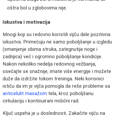
oštra bol u zglobovima nije.
Iskustva i motivacija
Mnogi koji su redovno koristili vijču dele pozitivna
iskustva. Primećuju ne samo poboljšanje u izgledu
(smanjenje obima struka, zategnutije noge i
zadnjica) već i ogromno poboljšanje kondicije.
Nakon nekoliko nedelja redovnog vežbanja,
osećajte se snažnije, imate više energije i možete
duže da izdržite tokom treninga. Neki korisnici
ističu da im je vijča pomogla da reše probleme sa
anticelulit masažom
tela, kroz poboljšanu
cirkulaciju i kontinuirani mišićni rad.
Ključ uspeha je u doslednosti. Zakačite vijču na