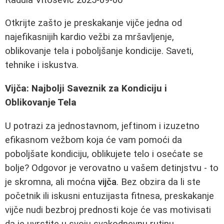
Otkrijte zašto je preskakanje vijče jedna od
najefikasnijih kardio vežbi za mršavljenje,
oblikovanje tela i poboljšanje kondicije. Saveti,
tehnike i iskustva.
Vijča: Najbolji Saveznik za Kondiciju i
Oblikovanje Tela
U potrazi za jednostavnom, jeftinom i izuzetno
efikasnom vežbom koja će vam pomoći da
poboljšate kondiciju, oblikujete telo i osećate se
bolje? Odgovor je verovatno u vašem detinjstvu - to
je skromna, ali moćna
vijča
. Bez obzira da li ste
početnik ili iskusni entuzijasta fitnesa, preskakanje
vijče nudi bezbroj prednosti koje će vas motivisati
da je uvrstite u svoju svakodnevnu rutinu.