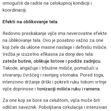
omogućiti da radite na celokupnoj kondiciji i
koordinaciji.
Efekti na oblikovanje tela
Redovno preskakanje vijče ima neverovatne efekte
na oblikovanje tela. Ovo je posebno važno za one
koji žele da uklone masne naslage i definišu mišiće.
Vežba je izuzetno efikasna za donji deo tela:
zateže butine, oblikuje listove i podiže zadnjicu
.
Takode, angažuje i trbušne mišiće, pomažući u
stvaranju čvršćeg i ravnijeg stomaka. Pored toga,
intenzivno držanje drški i pokreti ruku tokom vrtnje
vijče doprinose i
tonizaciji mišića ruku i ramena
.
Za one koji se bore sa celulitom, vijča može biti
odličan saveznik. Poboljšana cirkulacija i intenzivan