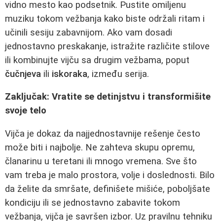
vidno mesto kao podsetnik. Pustite omiljenu
muziku tokom vežbanja kako biste održali ritam i
učinili sesiju zabavnijom. Ako vam dosadi
jednostavno preskakanje, istražite različite stilove
ili kombinujte vijču sa drugim vežbama, poput
čučnjeva
ili
iskoraka
, između serija.
Zaključak: Vratite se detinjstvu i transformišite
svoje telo
Vijča je dokaz da najjednostavnije rešenje često
može biti i najbolje. Ne zahteva skupu opremu,
članarinu u teretani ili mnogo vremena. Sve što
vam treba je malo prostora, volje i doslednosti. Bilo
da želite da smršate, definišete mišiće, poboljšate
kondiciju ili se jednostavno zabavite tokom
vežbanja, vijča je savršen izbor. Uz pravilnu tehniku