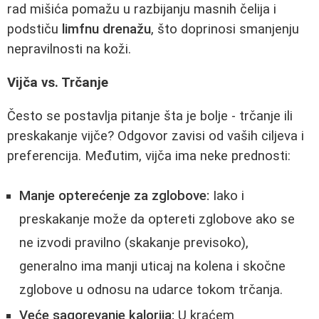
rad mišića pomažu u razbijanju masnih čelija i
podstiču
limfnu drenažu
, što doprinosi smanjenju
nepravilnosti na koži.
Vijča vs. Trčanje
Često se postavlja pitanje šta je bolje - trčanje ili
preskakanje vijče? Odgovor zavisi od vaših ciljeva i
preferencija. Međutim, vijča ima neke prednosti:
Manje opterećenje za zglobove:
Iako i
preskakanje može da optereti zglobove ako se
ne izvodi pravilno (skakanje previsoko),
generalno ima manji uticaj na kolena i skočne
zglobove u odnosu na udarce tokom trčanja.
Veće sagorevanje kalorija:
U kraćem