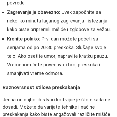
povrede.
Zagrevanje je obavezno:
Uvek započnite sa
nekoliko minuta laganog zagrevanja i istezanja
kako biste pripremili mišiće i zglobove za vežbu.
Krenite polako:
Prvi dan možete početi sa
serijama od po 20-30 preskoka. Slušajte svoje
telo. Ako osetite umor, napravite kratku pauzu.
Vremenom ćete povećavati broj preskoka i
smanjivati vreme odmora.
Raznovrsnost stilova preskakanja
Jedna od najboljih stvari kod vijče je što nikada ne
dosadi. Možete da varijate tehnike i načine
preskakanja kako biste angažovali različite mišiće i