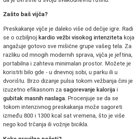
Zašto baš vijča?
Preskakanje vijče je daleko više od dečije igre. Radi
se o ozbiljnoj
kardio vežbi visokog intenziteta
koja
angažuje gotovo sve mišićne grupe vašeg tela. Za
razliku od mnogih modernih sprava, vijča je jeftina,
portabilna i zahteva minimalan prostor. Možete je
koristiti bilo gde - u dnevnoj sobi, u parku ili u
dvorištu. Brzo dizanje pulsa tokom vežbanja čini je
izuzetno efikasnom za
sagorevanje kalorija
i
gubitak masnih naslaga
. Procenjuje se da se
tokom intenzivnog preskakanja može sagoreti
između 800 i 1300 kcal sat vremena, što je više
nego kod trčanja ili vožnje bicikla.
Kako pravilno početi?