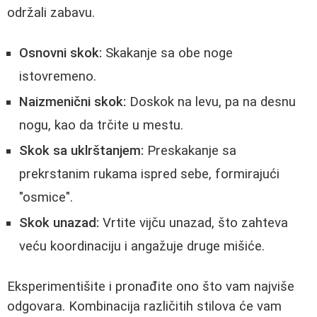
održali zabavu.
Osnovni skok:
Skakanje sa obe noge
istovremeno.
Naizmenični skok:
Doskok na levu, pa na desnu
nogu, kao da trčite u mestu.
Skok sa uklrštanjem:
Preskakanje sa
prekrstanim rukama ispred sebe, formirajući
"osmice".
Skok unazad:
Vrtite vijču unazad, što zahteva
veću koordinaciju i angažuje druge mišiće.
Eksperimentišite i pronađite ono što vam najviše
odgovara. Kombinacija različitih stilova će vam