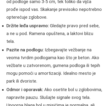
od podloge samo 3-5 cm, tek toliko da vijča
prođe ispod vas. Skakanje previsoko nepotrebno
opterećuje zglobove.
Držite leđa uspravno:
Gledajte pravo pred sebe,
a ne u pod. Ramena opuštena, a laktovi blizu
tela.
Pazite na podlogu:
Izbegavajte vežbanje na
veoma tvrdim podlogama kao što je beton. Ako
vežbate u zatvorenom, gumena podloga ili tepih
mogu pomoći u amortizaciji. Idealno mesto je
park ili dvoriste.
Odmor i oporavak:
Ako osetite bol u zglobovima,
napravite pauzu. Slušajte signale svog tela.
Upoorna blaga bol u misićima je normalna, ali