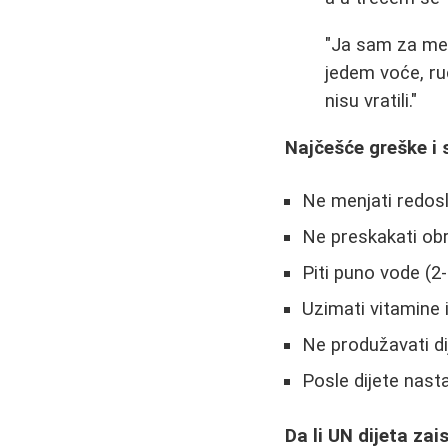
"Ja sam za mes
jedem voće, ruč
nisu vratili."
Najčešće greške i 
Ne menjati redos
Ne preskakati ob
Piti puno vode (2-
Uzimati vitamine 
Ne produžavati d
Posle dijete nast
Da li UN dijeta zai