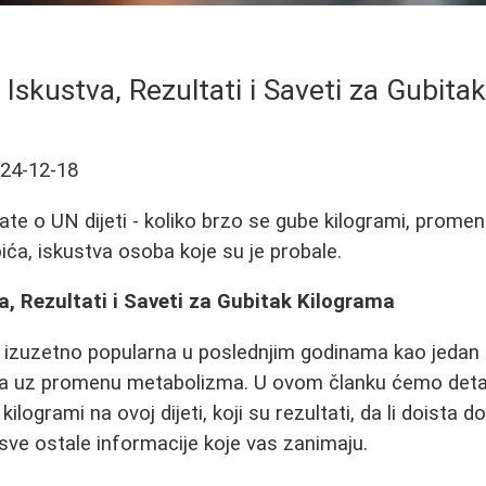
- Iskustva, Rezultati i Saveti za Gubita
24-12-18
ate o UN dijeti - koliko brzo se gube kilogrami, prom
ića, iskustva osoba koje su je probale.
va, Rezultati i Saveti za Gubitak Kilograma
a izuzetno popularna u poslednjim godinama kao jedan 
ma uz promenu metabolizma. U ovom članku ćemo detal
kilogrami na ovoj dijeti, koji su rezultati, da li doista
sve ostale informacije koje vas zanimaju.