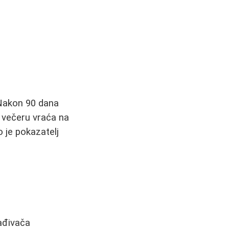
 Nakon 90 dana
i večeru vraća na
o je pokazatelj
lađivača