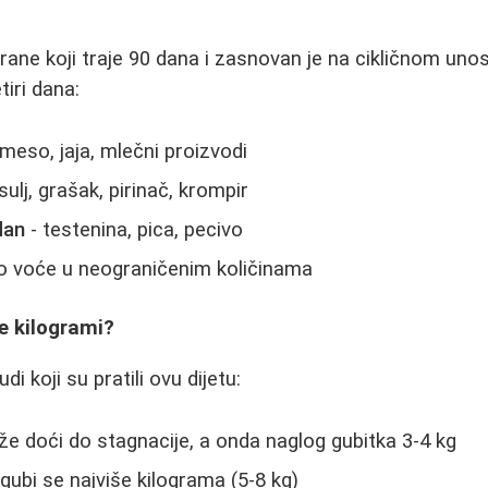
hrane koji traje 90 dana i zasnovan je na cikličnom unos
iri dana:
meso, jaja, mlečni proizvodi
sulj, grašak, pirinač, krompir
dan
- testenina, pica, pecivo
 voće u neograničenim količinama
e kilogrami?
i koji su pratili ovu dijetu:
e doći do stagnacije, a onda naglog gubitka 3-4 kg
bi se najviše kilograma (5-8 kg)