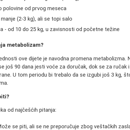
o polovine od prvog meseca
manje (2-3 kg), ali se topi salo
 - od 10 do 25 kg, u zavisnosti od početne težine
enja metabolizam?
rednosti ove dijete je navodna promena metabolizma.
 se još 90 dana jesti voće za doručak, dok se za ručak 
rane. U tom periodu bi trebalo da se izgubi još 3 kg, št
ma.
iti?
a od najčešćih pitanja:
ože se piti, ali se ne preporučuje zbog veštačkih zas