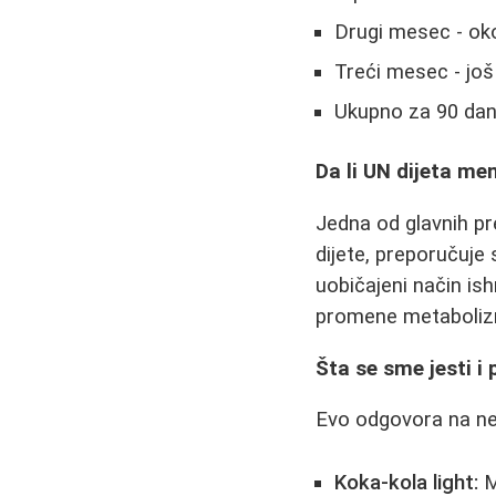
Drugi mesec - ok
Treći mesec - još 
Ukupno za 90 dana
Da li UN dijeta m
Jedna od glavnih p
dijete, preporučuje
uobičajeni način ish
promene metaboliz
Šta se sme jesti i p
Evo odgovora na nek
Koka-kola light:
M