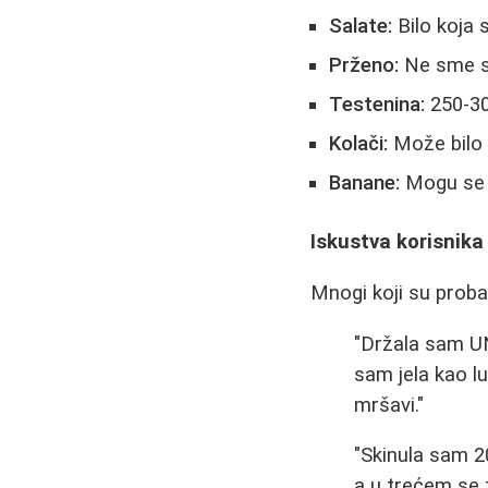
Salate:
Bilo koja 
Prženo:
Ne sme se
Testenina:
250-30
Kolači:
Može bilo k
Banane:
Mogu se j
Iskustva korisnika
Mnogi koji su probal
"Držala sam UN
sam jela kao lu
mršavi."
"Skinula sam 2
a u trećem se 