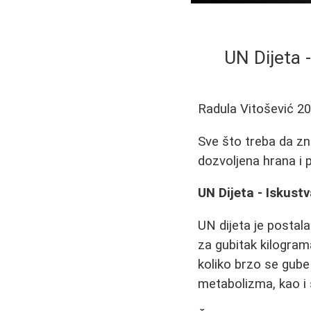
UN Dijeta 
Radula Vitošević
20
Sve što treba da zn
dozvoljena hrana i p
UN Dijeta - Iskust
UN dijeta je postal
za gubitak kilogra
koliko brzo se gube 
metabolizma, kao i 