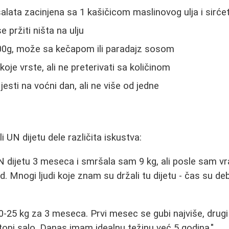
salata zacinjena sa 1 kašičicom maslinovog ulja i sirće
 pržiti ništa na ulju
0g, može sa kečapom ili paradajz sosom
oje vrste, ali ne preterivati sa količinom
esti na voćni dan, ali ne više od jedne
i UN dijetu dele različita iskustva:
 dijetu 3 meseca i smršala sam 9 kg, ali posle sam vrat
d. Mnogi ljudi koje znam su držali tu dijetu - čas su deb
0-25 kg za 3 meseca. Prvi mesec se gubi najviše, drugi
topi salo. Danas imam idealnu težinu već 5 godina."