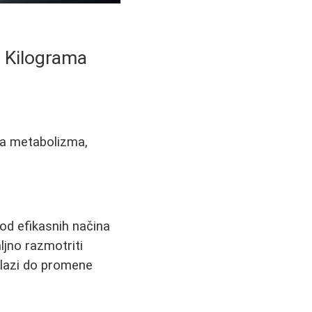
k Kilograma
ena metabolizma,
od efikasnih načina
jno razmotriti
 dolazi do promene