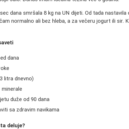
ec dana smršala 8 kg na UN dijeti. Od tada nastavila
am normalno ali bez hleba, a za večeru jogurt ili sir. 
saveti
led dana
roke
3 litra dnevno)
i minerale
ijetu duže od 90 dana
aviti sa zdravim navikama
sta deluje?