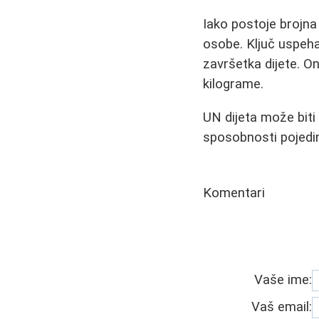
Iako postoje brojna
osobe. Ključ uspeha
završetka dijete. On
kilograme.
UN dijeta može biti
sposobnosti pojedin
Komentari
Vaše ime:
Vaš email: