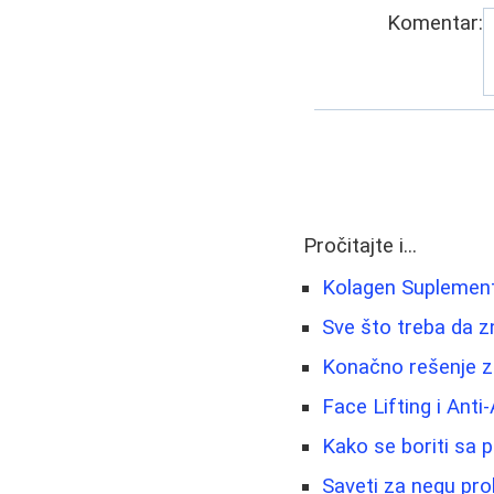
Komentar:
Pročitajte i...
Kolagen Suplement
Sve što treba da z
Konačno rešenje za 
Face Lifting i Anti
Kako se boriti sa 
Saveti za negu pro