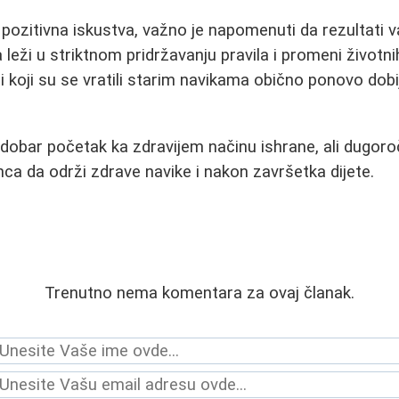
 pozitivna iskustva, važno je napomenuti da rezultati 
 leži u striktnom pridržavanju pravila i promeni životn
i koji su se vratili starim navikama obično ponovo dobi
 dobar početak ka zdravijem načinu ishrane, ali dugoro
ca da održi zdrave navike i nakon završetka dijete.
Trenutno nema komentara za ovaj članak.