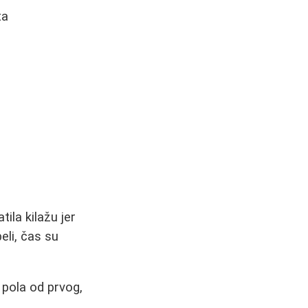
ta
ila kilažu jer
eli, čas su
 pola od prvog,