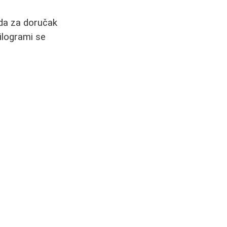
 da za doručak
Kilogrami se