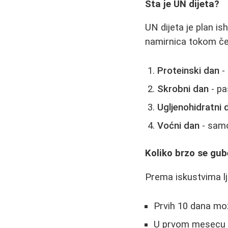
Šta je UN dijeta?
UN dijeta je plan is
namirnica tokom čet
Proteinski dan
- 
Skrobni dan
- pa
Ugljenohidratni 
Voćni dan
- samo
Koliko brzo se gub
Prema iskustvima ljud
Prvih 10 dana mož
U prvom mesecu gu