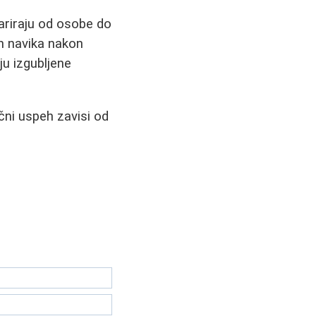
variraju od osobe do
ih navika nakon
ju izgubljene
čni uspeh zavisi od