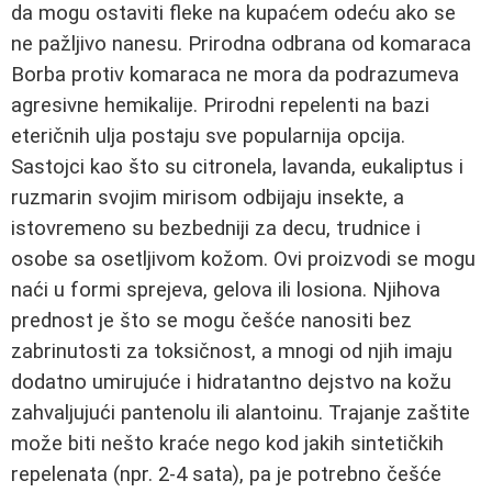
da mogu ostaviti fleke na kupaćem odeću ako se
ne pažljivo nanesu. Prirodna odbrana od komaraca
Borba protiv komaraca ne mora da podrazumeva
agresivne hemikalije. Prirodni repelenti na bazi
eteričnih ulja postaju sve popularnija opcija.
Sastojci kao što su citronela, lavanda, eukaliptus i
ruzmarin svojim mirisom odbijaju insekte, a
istovremeno su bezbedniji za decu, trudnice i
osobe sa osetljivom kožom. Ovi proizvodi se mogu
naći u formi sprejeva, gelova ili losiona. Njihova
prednost je što se mogu češće nanositi bez
zabrinutosti za toksičnost, a mnogi od njih imaju
dodatno umirujuće i hidratantno dejstvo na kožu
zahvaljujući pantenolu ili alantoinu. Trajanje zaštite
može biti nešto kraće nego kod jakih sintetičkih
repelenata (npr. 2-4 sata), pa je potrebno češće