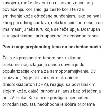
zavojem, može dovesti do njihovog značajnog
povlačenja. Korisnici ga često koriste i za
smirivanje kože oštećene sunčanjem. Iako se hvali
zbog prirodnog sastava, neki korisnici primećuju da
ima masniju teksturu koja se teže upija. Dostupan
je u apotekama i pristupačnog je cenovnog ranga.
Postizanje preplanulog tena na bezbedan način
Želja za preplanulim tenom bez rizika od
prekomernog izlaganja suncu dovela je do
popularizacije krema za samopotamnjivanje. Ovi
proizvodi, čiji je aktivni sastojak obično
dihidroksiaceton (DHA), reaguju sa površinskim
slojem kože, dajući prirodnu nijansu bez oštećenja
od UV zraka. Kako bi se postigao ujednačen i
prirodan rezultat, neophodna je dobra priprema