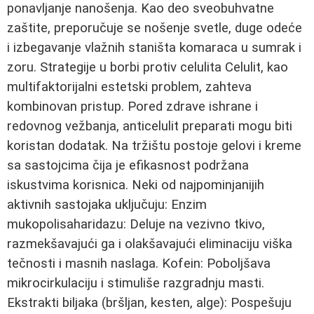
ponavljanje nanošenja. Kao deo sveobuhvatne
zaštite, preporučuje se nošenje svetle, duge odeće
i izbegavanje vlažnih staništa komaraca u sumrak i
zoru. Strategije u borbi protiv celulita Celulit, kao
multifaktorijalni estetski problem, zahteva
kombinovan pristup. Pored zdrave ishrane i
redovnog vežbanja, anticelulit preparati mogu biti
koristan dodatak. Na tržištu postoje gelovi i kreme
sa sastojcima čija je efikasnost podržana
iskustvima korisnica. Neki od najpominjanijih
aktivnih sastojaka uključuju: Enzim
mukopolisaharidazu: Deluje na vezivno tkivo,
razmekšavajući ga i olakšavajući eliminaciju viška
tečnosti i masnih naslaga. Kofein: Poboljšava
mikrocirkulaciju i stimuliše razgradnju masti.
Ekstrakti biljaka (bršljan, kesten, alge): Pospešuju