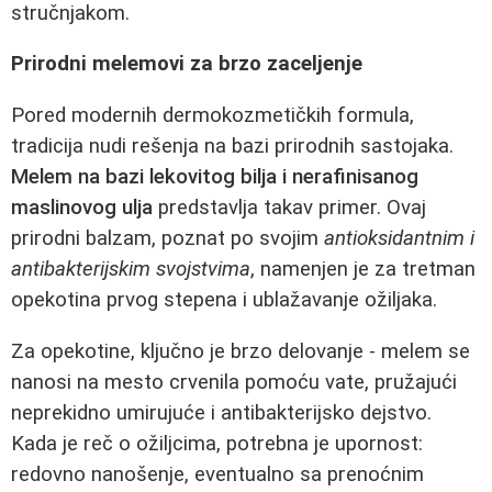
stručnjakom.
Prirodni melemovi za brzo zaceljenje
Pored modernih dermokozmetičkih formula,
tradicija nudi rešenja na bazi prirodnih sastojaka.
Melem na bazi lekovitog bilja i nerafinisanog
maslinovog ulja
predstavlja takav primer. Ovaj
prirodni balzam, poznat po svojim
antioksidantnim i
antibakterijskim svojstvima
, namenjen je za tretman
opekotina prvog stepena i ublažavanje ožiljaka.
Za opekotine, ključno je brzo delovanje - melem se
nanosi na mesto crvenila pomoću vate, pružajući
neprekidno umirujuće i antibakterijsko dejstvo.
Kada je reč o ožiljcima, potrebna je upornost:
redovno nanošenje, eventualno sa prenoćnim