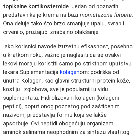
topikalne kortikosteroide
. Jedan od poznatih
predstavnika je krema na bazi
mometazona furoata
.
Ona deluje tako što brzo smanjuje upalu, svrab i
crvenilo, pružajući značajno olakšanje.
Iako korisnici navode izuzetnu efikasnost, posebno
u kratkom roku, važno je naglasiti da se ovakvi
lekovi moraju koristiti samo po striktnom uputstvu
lekara Suplementacija
kolagen
om: podrška od
unutra Kolagen, kao glavni strukturni protein kože,
kostiju i zglobova, sve je popularniji u vidu
suplementata. Hidrolizovani kolagen (kolageni
peptidi), poput onog poznatog pod zaštićenim
nazivom, predstavlja formu koja se lakše
apsorbuje. Ovi peptidi obogaćuju organizam
aminokiselinama neophodnim za sintezu vlastitog