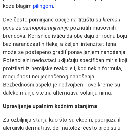
kože blagim
pilingom
.
Dve često pominjane opcije na tržištu su
krema i
pena za samopotamnjivanje
poznatih masovnih
brendova. Korisnice ističu da obe daju prirodnu boju
bez narandžastih fleka, a željeni intenzitet tena
može se postepeno gradiť ponavljanjem nanošenja.
Potencijalni nedostaci uključuju specifičan miris koji
proizilazi iz hemijske reakcije i, kod nekih formula,
mogućnost neujednačenog nanošenja.
Bezbednosni aspekt je nedvojben - ove kreme su
daleko manje štetna alternativa solarijumima.
Upravljanje upalnim kožnim stanjima
Za ozbiljnija stanja kao što su ekcem, psorijaza ili
alergijski dermatitis, dermatolozi često propisuju