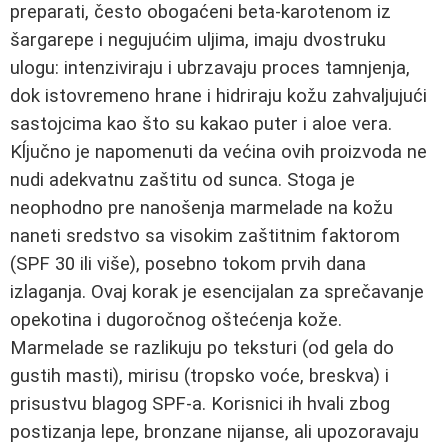
preparati, često obogaćeni beta-karotenom iz
šargarepe i negujućim uljima, imaju dvostruku
ulogu: intenziviraju i ubrzavaju proces tamnjenja,
dok istovremeno hrane i hidriraju kožu zahvaljujući
sastojcima kao što su kakao puter i aloe vera.
Kĺjučno je napomenuti da većina ovih proizvoda ne
nudi adekvatnu zaštitu od sunca. Stoga je
neophodno pre nanošenja marmelade na kožu
naneti sredstvo sa visokim zaštitnim faktorom
(SPF 30 ili više), posebno tokom prvih dana
izlaganja. Ovaj korak je esencijalan za sprečavanje
opekotina i dugoročnog oštećenja kože.
Marmelade se razlikuju po teksturi (od gela do
gustih masti), mirisu (tropsko voće, breskva) i
prisustvu blagog SPF-a. Korisnici ih hvali zbog
postizanja lepe, bronzane nijanse, ali upozoravaju