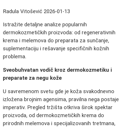
Radula Vitošević
2026-01-13
Istražite detaljne analize popularnih
dermokozmetičkih proizvoda: od regenerativnih
krema i melemova do preparata za sunčanje,
suplementaciju i rešavanje specifičnih kožnih
problema.
Sveobuhvatan vodič kroz dermokozmetiku i
preparate za negu kože
U savremenom svetu gde je koža svakodnevno
izložena brojnim agensima, pravilna nega postaje
imperativ. Pregled tržišta otkriva širok spektar
proizvoda, od dermokozmetičkih krema do
prirodnih melemova i specijalizovanih tretmana,