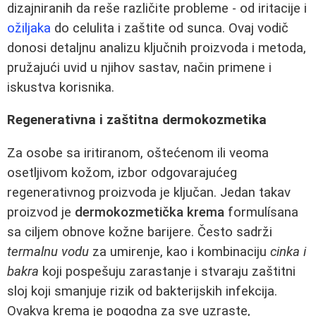
dizajniranih da reše različite probleme - od iritacije i
ožiljaka
do celulita i zaštite od sunca. Ovaj vodič
donosi detaljnu analizu ključnih proizvoda i metoda,
pružajući uvid u njihov sastav, način primene i
iskustva korisnika.
Regenerativna i zaštitna dermokozmetika
Za osobe sa iritiranom, oštećenom ili veoma
osetljivom kožom, izbor odgovarajućeg
regenerativnog proizvoda je ključan. Jedan takav
proizvod je
dermokozmetička krema
formulísana
sa ciljem obnove kožne barijere. Često sadrži
termalnu vodu
za umirenje, kao i kombinaciju
cinka i
bakra
koji pospešuju zarastanje i stvaraju zaštitni
sloj koji smanjuje rizik od bakterijskih infekcija.
Ovakva krema je pogodna za sve uzraste,