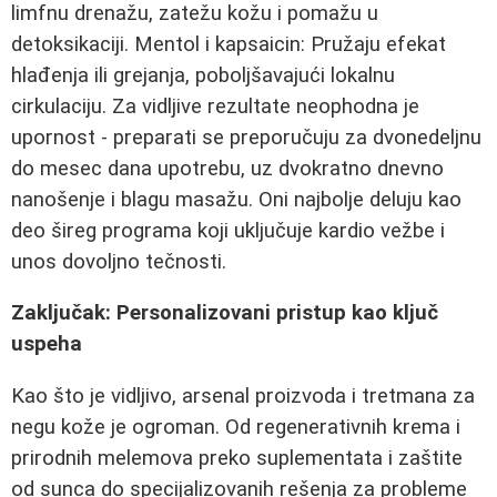
limfnu drenažu, zatežu kožu i pomažu u
detoksikaciji. Mentol i kapsaicin: Pružaju efekat
hlađenja ili grejanja, poboljšavajući lokalnu
cirkulaciju. Za vidljive rezultate neophodna je
upornost - preparati se preporučuju za dvonedeljnu
do mesec dana upotrebu, uz dvokratno dnevno
nanošenje i blagu masažu. Oni najbolje deluju kao
deo šireg programa koji uključuje kardio vežbe i
unos dovoljno tečnosti.
Zaključak: Personalizovani pristup kao ključ
uspeha
Kao što je vidljivo, arsenal proizvoda i tretmana za
negu kože je ogroman. Od regenerativnih krema i
prirodnih melemova preko suplementata i zaštite
od sunca do specijalizovanih rešenja za probleme