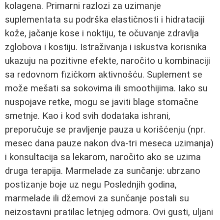
kolagena. Primarni razlozi za uzimanje
suplementata su podrška elastičnosti i hidrataciji
kože, jačanje kose i noktiju, te očuvanje zdravlja
zglobova i kostiju. Istraživanja i iskustva korisnika
ukazuju na pozitivne efekte, naročito u kombinaciji
sa redovnom fizičkom aktivnošću. Suplement se
može mešati sa sokovima ili smoothijima. Iako su
nuspojave retke, mogu se javiti blage stomačne
smetnje. Kao i kod svih dodataka ishrani,
preporučuje se pravljenje pauza u korišćenju (npr.
mesec dana pauze nakon dva-tri meseca uzimanja)
i konsultacija sa lekarom, naročito ako se uzima
druga terapija. Marmelade za sunčanje: ubrzano
postizanje boje uz negu Poslednjih godina,
marmelade ili džemovi za sunčanje postali su
neizostavni pratilac letnjeg odmora. Ovi gusti, uljani