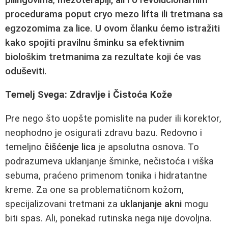
procedurama poput
cryo mezo lifta
ili tretmana sa
egzozomima za lice
. U ovom članku ćemo istražiti
kako spojiti pravilnu šminku sa efektivnim
biološkim tretmanima
za rezultate koji će vas
oduševiti.
Temelj Svega: Zdravlje i Čistoća Kože
Pre nego što uopšte pomislite na puder ili korektor,
neophodno je osigurati zdravu bazu. Redovno i
temeljno
čišćenje lica
je apsolutna osnova. To
podrazumeva uklanjanje šminke, nečistoća i viška
sebuma, praćeno primenom tonika i hidratantne
kreme. Za one sa problematičnom kožom,
specijalizovani tretmani za
uklanjanje akni
mogu
biti spas. Ali, ponekad rutinska nega nije dovoljna.