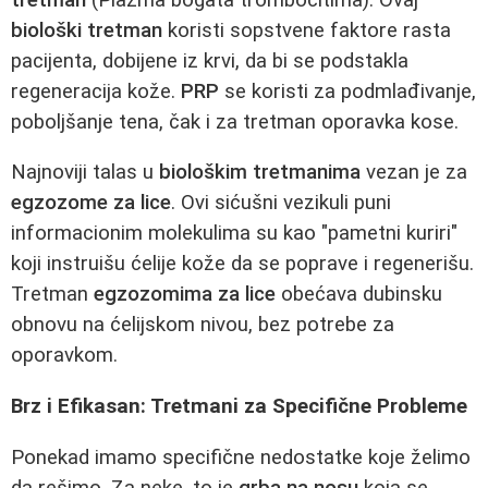
biološki tretman
koristi sopstvene faktore rasta
pacijenta, dobijene iz krvi, da bi se podstakla
regeneracija kože.
PRP
se koristi za podmlađivanje,
poboljšanje tena, čak i za tretman oporavka kose.
Najnoviji talas u
biološkim tretmanima
vezan je za
egzozome za lice
. Ovi sićušni vezikuli puni
informacionim molekulima su kao "pametni kuriri"
koji instruišu ćelije kože da se poprave i regenerišu.
Tretman
egzozomima za lice
obećava dubinsku
obnovu na ćelijskom nivou, bez potrebe za
oporavkom.
Brz i Efikasan: Tretmani za Specifične Probleme
Ponekad imamo specifične nedostatke koje želimo
da rešimo. Za neke, to je
grba na nosu
koja se