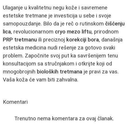
Ulaganje u kvalitetnu negu kože i savremene
estetske tretmane je investicija u sebe i svoje
samopouzdanje. Bilo da je reč o rutinskom
čišćenju
lica
, revolucionarnom
cryo mezo liftu
, prirodnom
PRP tretmanu
ili preciznoj
korekciji bora
, današnja
estetska medicina nudi rešenje za gotovo svaki
problem. Započnite svoj put ka savršenijem tenu
konsultacijom sa stručnjakom i otkrijte koji od
mnogobrojnih
bioloških tretmana
je pravi za vas.
Vaša koža će vam biti zahvalna.
Komentari
Trenutno nema komentara za ovaj članak.