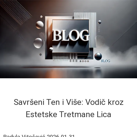
Savršeni Ten i Više: Vodič kroz
Estetske Tretmane Lica
Radula Vitošević
2026-01-31