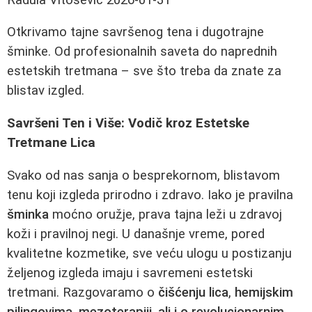
Otkrivamo tajne savršenog tena i dugotrajne
šminke. Od profesionalnih saveta do naprednih
estetskih tretmana – sve što treba da znate za
blistav izgled.
Savršeni Ten i Više: Vodič kroz Estetske
Tretmane Lica
Svako od nas sanja o besprekornom, blistavom
tenu koji izgleda prirodno i zdravo. Iako je pravilna
šminka
moćno oružje, prava tajna leži u zdravoj
koži i pravilnoj negi. U današnje vreme, pored
kvalitetne kozmetike, sve veću ulogu u postizanju
željenog izgleda imaju i savremeni estetski
tretmani. Razgovaramo o
čišćenju lica
,
hemijskim
pilingovima
,
mezoterapiji, ali i o revolucionarnim