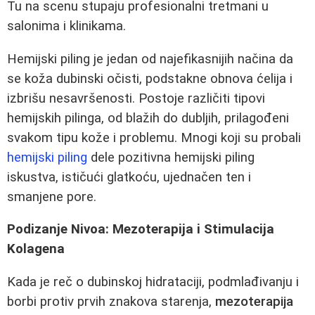
Tu na scenu stupaju profesionalni tretmani u
salonima i klinikama.
Hemijski piling je jedan od najefikasnijih načina da
se koža dubinski očisti, podstakne obnova ćelija i
izbrišu nesavršenosti. Postoje različiti tipovi
hemijskih pilinga, od blažih do dubljih, prilagođeni
svakom tipu kože i problemu. Mnogi koji su probali
hemijski piling
dele pozitivna hemijski piling
iskustva, ističući glatkoću, ujednačen ten i
smanjene pore.
Podizanje Nivoa: Mezoterapija i Stimulacija
Kolagena
Kada je reč o dubinskoj hidrataciji, podmlađivanju i
borbi protiv prvih znakova starenja,
mezoterapija