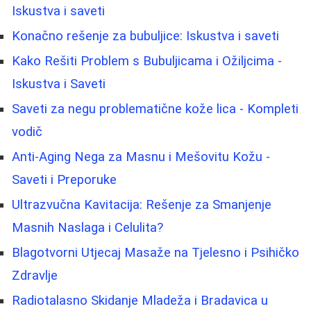
Iskustva i saveti
Konačno rešenje za bubuljice: Iskustva i saveti
Kako Rešiti Problem s Bubuljicama i Ožiljcima -
Iskustva i Saveti
Saveti za negu problematične kože lica - Kompleti
vodič
Anti-Aging Nega za Masnu i Mešovitu Kožu -
Saveti i Preporuke
Ultrazvučna Kavitacija: Rešenje za Smanjenje
Masnih Naslaga i Celulita?
Blagotvorni Utjecaj Masaže na Tjelesno i Psihičko
Zdravlje
Radiotalasno Skidanje Mladeža i Bradavica u