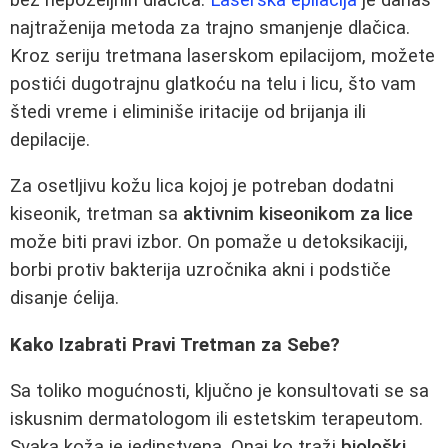
najtraženija metoda za trajno smanjenje dlačica.
Kroz seriju tretmana laserskom epilacijom, možete
postići dugotrajnu glatkoću na telu i licu, što vam
štedi vreme i eliminiše iritacije od brijanja ili
depilacije.
Za osetljivu kožu lica kojoj je potreban dodatni
kiseonik, tretman sa
aktivnim kiseonikom za lice
može biti pravi izbor. On pomaže u detoksikaciji,
borbi protiv bakterija uzročnika akni i podstiče
disanje ćelija.
Kako Izabrati Pravi Tretman za Sebe?
Sa toliko mogućnosti, ključno je konsultovati se sa
iskusnim dermatologom ili estetskim terapeutom.
Svaka koža je jedinstvena. Onaj ko traži
biološki