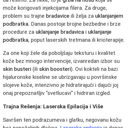
može korigovati injekcijama filera. Za druge,
problem su trajne
bradavice
ili želja za
uklanjanjem
podbratka
. Danas postoje brojne bezbedne i brze
procedure za
uklanjanje bradavica
i
uklanjanje
podbratka
, poput laserskih tretmana ili krioterapije.
Za one koji žele da poboljšaju teksturu i kvalitet
kože bez mnogo intervencije, izvanredan izbor su
skin busteri
(ili
skin boosteri
). Ovi kokteli na bazi
hijaluronske kiseline se ubrizgavaju u površinske
slojeve kože, intenzivno je hidratirajući i dajući joj
onaj prepoznatljiv "svetlucavi" i hidriran izgled.
Trajna Rešenja: Laserska Epilacija i Više
Savršen ten podrazumeva i glatku, negovanu kožu
bez nepoželjnih dlačica.
Laserska epilacija
je danas