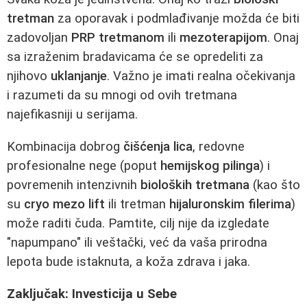
tretman
za oporavak i podmlađivanje možda će biti
zadovoljan
PRP tretmanom
ili
mezoterapijom
. Onaj
sa izraženim bradavicama će se opredeliti za
njihovo
uklanjanje
. Važno je imati realna očekivanja
i razumeti da su mnogi od ovih tretmana
najefikasniji u serijama.
Kombinacija dobrog
čišćenja lica
, redovne
profesionalne nege (poput
hemijskog pilinga
) i
povremenih intenzivnih
bioloških tretmana
(kao što
su
cryo mezo lift
ili tretman
hijaluronskim filerima
)
može raditi čuda. Pamtite, cilj nije da izgledate
"napumpano" ili veštački, već da vaša prirodna
lepota bude istaknuta, a koža zdrava i jaka.
Zaključak: Investicija u Sebe