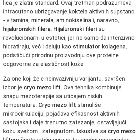
lica
je zlatni standard. Ovaj tretman podrazumeva
intracutano ubrizgavanje koktela aktivnih supstanci
- vitamina, minerala, aminokiselina i, naravno,
hijaluronskih filera
.
Hijaluronski fileri
su
revolucionarni u estetici, jer ne samo da intenzivno
hidratiraju, već i deluju kao
stimulator kolagena
,
podstičući prirodnu proizvodnju ove proteine
odgovorne za elastičnost kože.
Za one koji žele neinvazivniju varijantu, savršen
izbor je
cryo mezo lift
. Ova tehnika kombinuje
snagu mezoterapije sa uticajem niskih
temperatura.
Cryo mezo lift
stimuliše
mikrocirkulaciju, pojačava efikasnost aktivnih
sastojaka i daje trenutno zatezanje, ostavljajući
kožu svežom i zategnutom. Iskustva sa
cryo mezo
liftom
često ističu upravo taj osećaj neposredne