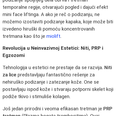
temporalne regije, otvarajući pogled i dajući efekt
mini face liftinga. A ako je reč o podizanju, ne
možemo izostaviti podizanje kapaka, koje može biti
izvedeno hiruški ili pomoću koncentrovanih
tretmana kao što je
miolift
.
Revolucija u Neinvazivnoj Estetici: Niti, PRP i
Egzozomi
Tehnologija u estetici ne prestaje da se razvija.
Niti
za lice
predstavljaju fantastično rešenje za
nehiruško podizanje i zatezanje kože. One se
postavljaju ispod kože i stvaraju potporni skelet koji
podiže tkivo i stimuliše kolagen.
Još jedan prirodni i veoma efikasan tretman je
PRP
tretman
(Plazma bogata trombocitima). Ovaj