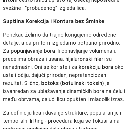
svežine i "probudenog" izgleda lica.
Suptilna Korekcija i Kontura bez Šminke
Ponekad želimo da trajno korigujemo određene
detalje, a da pri tom izgledamo potpuno prirodno.
Za
popunjavanje bora
ili obnavljanje volumena u
predelima obraza i usana,
hijaluronski fileri
su
nenadmašni. Oni se koriste i za
korekciju bora
oko
usta i očiju, dajući prirodan, nepretenciozan
rezultat. Slično,
botoks
(
botulinski toksin
) je
izvanredan za ublažavanje dinamičkih bora na čelu i
među obrvama, dajući licu opušten i mladolik izraz.
Za definiciju lica i davanje strukture, popularan je i
temporalni lifting - procedura koja se fokusira na
podizanje spoljnjeg dela obrva i tretman