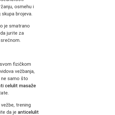
držanju, osmehu i
g skupa brojeva.
to je smatrano
a jurite za
s srećnom.
 o svom fizičkom
h vidova vežbanja,
ne samo što
ti celulit masaže
tate.
o vežbe, trening
ite da je
anticelulit