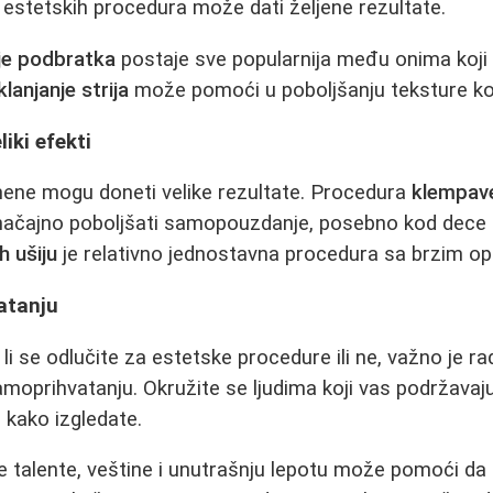
i estetskih procedura može dati željene rezultate.
je podbratka
postaje sve popularnija među onima koji 
klanjanje strija
može pomoći u poboljšanju teksture kož
liki efekti
ne mogu doneti velike rezultate. Procedura
klempave
načajno poboljšati samopouzdanje, posebno kod dece 
h ušiju
je relativno jednostavna procedura sa brzim o
atanju
li se odlučite za estetske procedure ili ne, važno je ra
oprihvatanju. Okružite se ljudima koji vas podržavaj
 kako izgledate.
e talente, veštine i unutrašnju lepotu može pomoći da