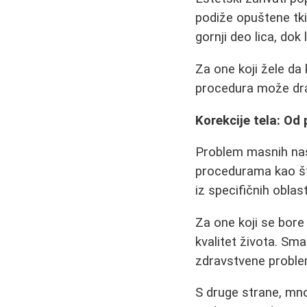
podiže opuštene tkiv
gornji deo lica, dok 
Za one koji žele da 
procedura može dram
Korekcije tela: Od
Problem masnih nas
procedurama kao š
iz specifičnih oblast
Za one koji se bore
kvalitet života. Sm
zdravstvene proble
S druge strane, mno