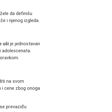
žele da definišu
e i njenog izgleda.
 uši
je jednostavan
i adolescenata.
poravkom.
diti na svom
u i cene zbog onoga
 se prevaziđu