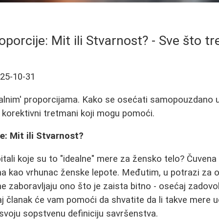
porcije: Mit ili Stvarnost? - Sve što t
25-10-31
idealnim' proporcijama. Kako se osećati samopouzdano 
i korektivni tretmani koji mogu pomoći.
: Mit ili Stvarnost?
pitali koje su to "idealne" mere za žensko telo? Čuven
ana kao vrhunac ženske lepote. Međutim, u potrazi za 
 zaboravljaju ono što je zaista bitno - osećaj zadovo
vaj članak će vam pomoći da shvatite da li takve mere u
voju sopstvenu definiciju savršenstva.