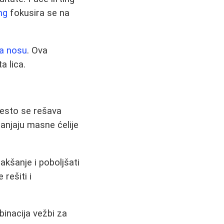
ng
fokusira se na
na nosu
. Ova
a lica.
često se rešava
lanjaju masne ćelije
kšanje i poboljšati
rešiti i
binacija vežbi za