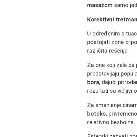
masažom
samo jeda
Korektivni tretman
U određenim situac
postojati zone otp
različita rešenja.
Za one koji žele da
predstavljaju popul
bora
, dajući prirod
rezultati su vidljivi
Za smanjenje dinam
botoks
, privremen
relativno bezbolna,
Estetski zahvati po