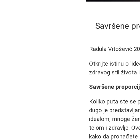
Savršene pro
Radula Vitošević
20
Otkrijte istinu o '
zdravog stil života 
Savršene proporcije
Koliko puta ste se 
dugo je predstavlj
idealom, mnoge žene
telom i zdravlje. O
kako da pronađete s