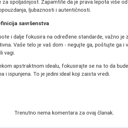
 za spoljašnjost. Zapamtite da je prava lepota više od
pouzdanja, ljubaznosti i autentičnosti.
finicija savršenstva
epote i dalje fokusira na određene standarde, važno je 
ivna. Vaše telo je vaš dom - negujte ga, poštujte ga i v
i vagi.
kom apstraktnom idealu, fokusirajte se na to da budet
 i ispunjena. To je jedini ideal koji zaista vredi.
Trenutno nema komentara za ovaj članak.