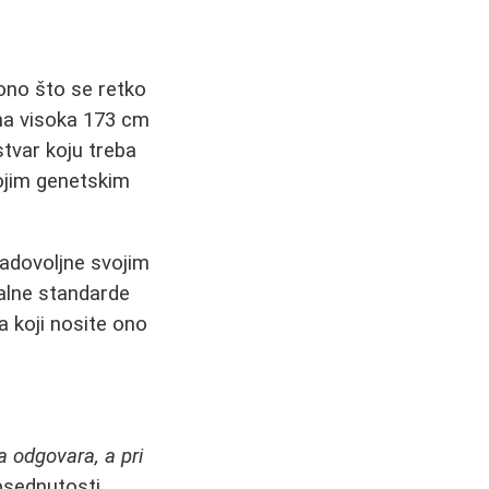
ono što se retko
ena visoka 173 cm
tvar koju treba
vojim genetskim
adovoljne svojim
alne standarde
a koji nosite ono
a odgovara, a pri
psednutosti