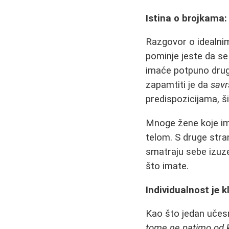
Istina o brojkama:
Razgovor o idealni
pominje jeste da se
imaće potpuno druga
zapamtiti je da
savr
predispozicijama, š
Mnoge žene koje im
telom. S druge str
smatraju sebe izuze
što imate.
Individualnost je k
Kao što jedan učes
tome ne patimo od 