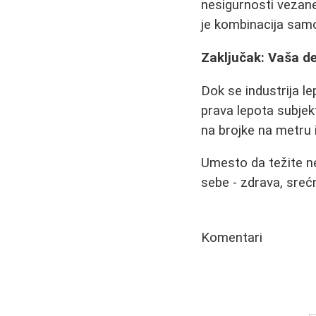
nesigurnosti vezane
je kombinacija samo
Zaključak: Vaša de
Dok se industrija l
prava lepota subjekt
na brojke na metru il
Umesto da težite ne
sebe - zdrava, srećna
Komentari