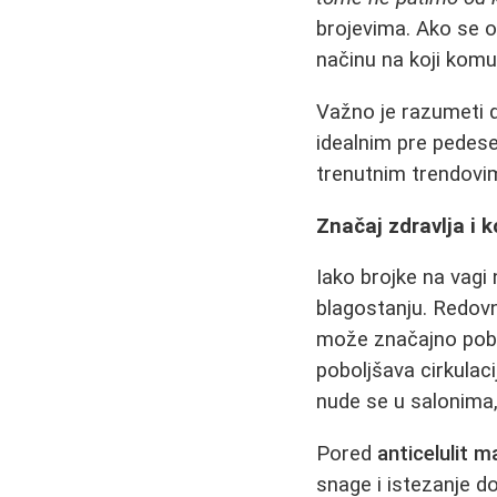
brojevima. Ako se o
načinu na koji komu
Važno je razumeti 
idealnim pre pedes
trenutnim trendovim
Značaj zdravlja i k
Iako brojke na vagi 
blagostanju. Redovn
može značajno pobol
poboljšava cirkulaci
nude se u salonima
Pored
anticelulit m
snage i istezanje d