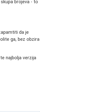
 skupa brojeva - to
zapamtiti da je
olite ga, bez obzira
e najbolja verzija