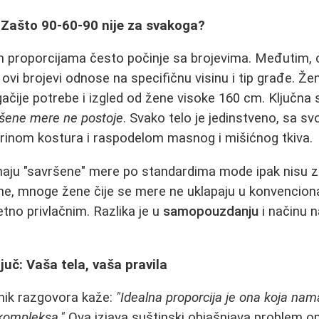
 Zašto 90-60-90 nije za svakoga?
m proporcijama često počinje sa brojevima. Međutim, 
 ovi brojevi odnose na specifičnu visinu i tip građe. Ž
čije potrebe i izgled od žene visoke 160 cm. Ključna s
šene mere ne postoje
. Svako telo je jedinstveno, sa s
irinom kostura i raspodelom masnog i mišićnog tkiva.
aju "savršene" mere po standardima mode ipak nisu z
ane, mnoge žene čije se mere ne uklapaju u konvencion
tno privlačnim. Razlika je u
samopouzdanju
i načinu n
ljuč: Vaša tela, vaša pravila
nik razgovora kaže:
"Idealna proporcija je ona koja nam
kompleksa."
Ova izjava suštinski objašnjava problem o