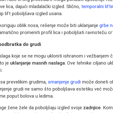
e lica, dajući mladalački izgled. Slično,
temporalni lifti
lip lift poboljšava izgled usana.
koriguju oblik nosa, rešenje može biti uklanjanje
grbe 
atično promeniti profil lica i poboljšati ravnotežu crt
 podbratka do grudi
laga koje se ne mogu ukloniti ishranom i vežbanjem 
to je
uklanjanje masnih naslaga
. Ove tehnike ciljano uk
i.
 sa prevelikim grudima,
smanjenje grudi
može doneti ola
anjenje grudi ne samo što poboljšava estetiku već može 
me poput bolova u ledima.
ge žene žele da poboljšaju izgled svoje
zadnjice
. Kom