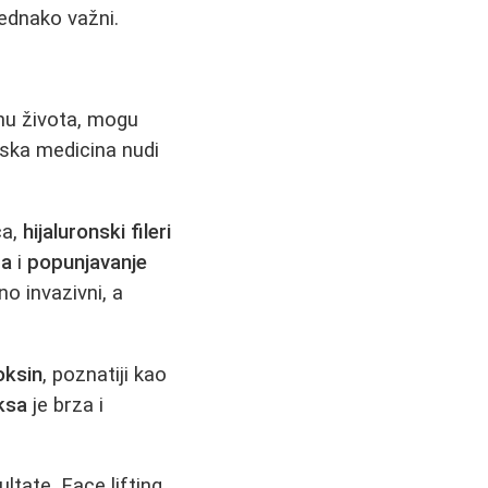
jednako važni.
nu života, mogu
ska medicina nudi
ca,
hijaluronski fileri
ra
i
popunjavanje
o invazivni, a
oksin
, poznatiji kao
ksa
je brza i
ltate. Face lifting