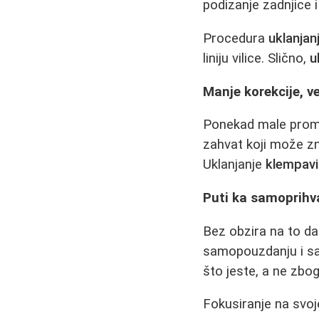
podizanje zadnjice 
Procedura
uklanjan
liniju vilice. Slično,
u
Manje korekcije, ve
Ponekad male prome
zahvat koji može z
Uklanjanje
klempavi
Puti ka samoprihv
Bez obzira na to da 
samopouzdanju i sam
što jeste, a ne zbog
Fokusiranje na svoj