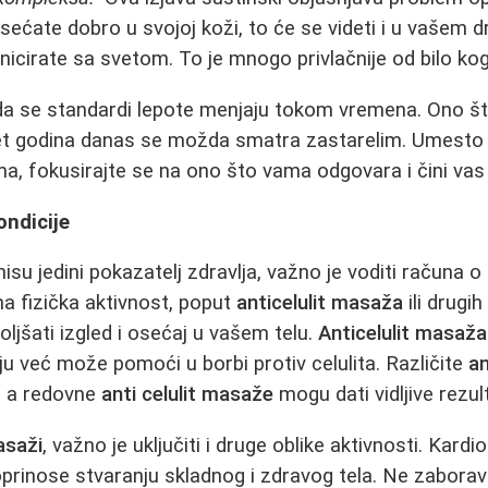
sećate dobro u svojoj koži, to će se videti i u vašem 
nicirate sa svetom. To je mnogo privlačnije od bilo ko
da se standardi lepote menjaju tokom vremena. Ono š
et godina danas se možda smatra zastarelim. Umesto d
a, fokusirajte se na ono što vama odgovara i čini va
ondicije
nisu jedini pokazatelj zdravlja, važno je voditi računa
a fizička aktivnost, poput
anticelulit masaža
ili drugi
jšati izgled i osećaj u vašem telu.
Anticelulit masaža
ju već može pomoći u borbi protiv celulita. Različite
an
, a redovne
anti celulit masaže
mogu dati vidljive rezul
asaži
, važno je uključiti i druge oblike aktivnosti. Kardi
oprinose stvaranju skladnog i zdravog tela. Ne zaborav