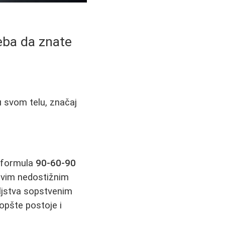
reba da znate
u svom telu, značaj
a formula
90-60-90
ovim nedostižnim
ljstva sopstvenim
opšte postoje i