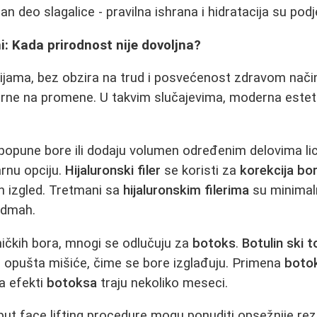
n deo slagalice - pravilna ishrana i hidratacija su pod
i: Kada prirodnost nije dovoljna?
ijama, bez obzira na trud i posvećenost zdravom nači
orne na promene. U takvim slučajevima, moderna estet
 popune bore ili dodaju volumen određenim delovima li
arnu opciju.
Hijaluronski filer
se koristi za
korekcija bo
an izgled. Tretmani sa
hijaluronskim filerima
su minimaln
 odmah.
ičkih bora, mnogi se odlučuju za
botoks
.
Botulin ski t
o opušta mišiće, čime se bore izglađuju. Primena
boto
 a efekti
botoksa
traju nekoliko meseci.
put face lifting procedure mogu ponuditi opsežnije rezu