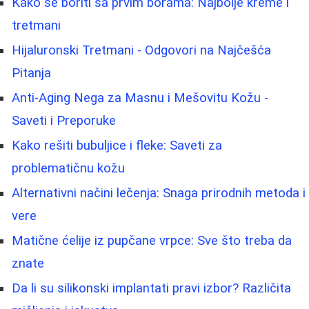
Kako se boriti sa prvim borama: Najbolje kreme i
tretmani
Hijaluronski Tretmani - Odgovori na Najčešća
Pitanja
Anti-Aging Nega za Masnu i Mešovitu Kožu -
Saveti i Preporuke
Kako rešiti bubuljice i fleke: Saveti za
problematičnu kožu
Alternativni načini lečenja: Snaga prirodnih metoda i
vere
Matične ćelije iz pupčane vrpce: Sve što treba da
znate
Da li su silikonski implantati pravi izbor? Različita