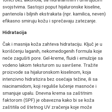
svojstvima. Sastojci poput hijaluronske kiseline,
pantenola i biljnih ekstrakata (npr. kamilica, neven)
efikasno smiruju kožu i sprečavaju zatezanje.
Hidratacija
Čak i masnija koža zahteva hidrataciju. Ključ je u
korišćenju laganih, nekomedogenih formula koje
neće zagušiti pore. Gel-kreme, fluidi i emulzije sa
vodeno lakom teksturom su savršene. Tražite
proizvode sa hijaluronskom kiselinom, koja
intenzivno hidratizira bez osećaja težine, ili sa
niacinamidom, koji reguliše lučenje masnoće i
smanjuje upalu. Dnevna krema sa zaštitnim
faktorom (SPF) je obavezna kako bi se koža
zaštitila od štetnog UV zračenja koje može