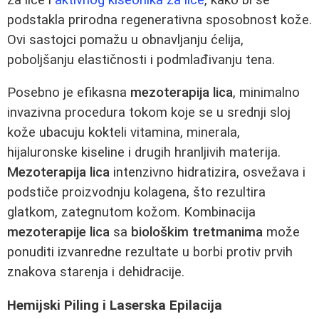
podstakla prirodna regenerativna sposobnost kože.
Ovi sastojci pomažu u obnavljanju ćelija,
poboljšanju elastičnosti i podmlađivanju tena.
Posebno je efikasna
mezoterapija lica
, minimalno
invazivna procedura tokom koje se u srednji sloj
kože ubacuju kokteli vitamina, minerala,
hijaluronske kiseline i drugih hranljivih materija.
Mezoterapija lica
intenzivno hidratizira, osvežava i
podstiče proizvodnju kolagena, što rezultira
glatkom, zategnutom kožom. Kombinacija
mezoterapije lica
sa
biološkim tretmanima
može
ponuditi izvanredne rezultate u borbi protiv prvih
znakova starenja i dehidracije.
Hemijski Piling i Laserska Epilacija