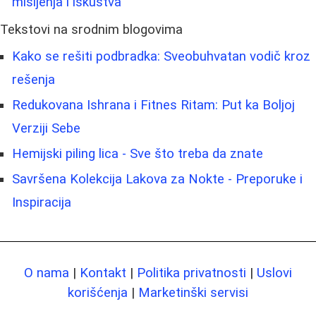
mišljenja i iskustva
Tekstovi na srodnim blogovima
Kako se rešiti podbradka: Sveobuhvatan vodič kroz
rešenja
Redukovana Ishrana i Fitnes Ritam: Put ka Boljoj
Verziji Sebe
Hemijski piling lica - Sve što treba da znate
Savršena Kolekcija Lakova za Nokte - Preporuke i
Inspiracija
O nama
|
Kontakt
|
Politika privatnosti
|
Uslovi
korišćenja
|
Marketinški servisi