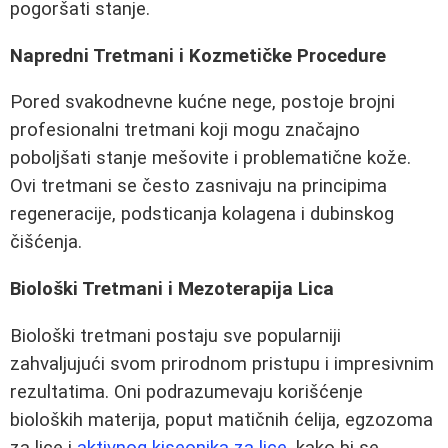
pogoršati stanje.
Napredni Tretmani i Kozmetičke Procedure
Pored svakodnevne kućne nege, postoje brojni
profesionalni tretmani koji mogu značajno
poboljšati stanje mešovite i problematične kože.
Ovi tretmani se često zasnivaju na principima
regeneracije, podsticanja kolagena i dubinskog
čišćenja.
Biološki Tretmani i Mezoterapija Lica
Biološki tretmani postaju sve popularniji
zahvaljujući svom prirodnom pristupu i impresivnim
rezultatima. Oni podrazumevaju korišćenje
bioloških materija, poput matičnih ćelija, egzozoma
za lice i
aktivnog kiseonika za lice
, kako bi se