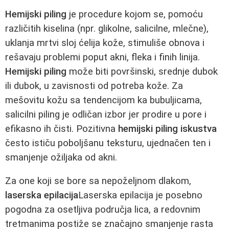
Hemijski piling
je procedure kojom se, pomoću
različitih kiselina (npr. glikolne, salicilne, mlečne),
uklanja mrtvi sloj ćelija kože, stimuliše obnova i
rešavaju problemi poput akni, fleka i finih linija.
Hemijski piling
može biti površinski, srednje dubok
ili dubok, u zavisnosti od potreba kože. Za
mešovitu kožu sa tendencijom ka bubuljicama,
salicilni piling je odličan izbor jer prodire u pore i
efikasno ih čisti. Pozitivna
hemijski piling iskustva
često ističu poboljšanu teksturu, ujednačen ten i
smanjenje ožiljaka od akni.
Za one koji se bore sa nepoželjnom dlakom,
laserska epilacija
Laserska epilacija je posebno
pogodna za osetljiva područja lica, a redovnim
tretmanima postiže se značajno smanjenje rasta