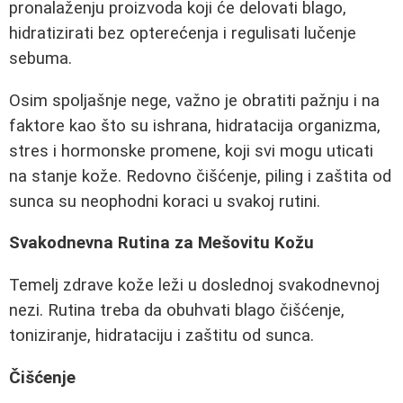
pronalaženju proizvoda koji će delovati blago,
hidratizirati bez opterećenja i regulisati lučenje
sebuma.
Osim spoljašnje nege, važno je obratiti pažnju i na
faktore kao što su ishrana, hidratacija organizma,
stres i hormonske promene, koji svi mogu uticati
na stanje kože. Redovno čišćenje, piling i zaštita od
sunca su neophodni koraci u svakoj rutini.
Svakodnevna Rutina za Mešovitu Kožu
Temelj zdrave kože leži u doslednoj svakodnevnoj
nezi. Rutina treba da obuhvati blago čišćenje,
toniziranje, hidrataciju i zaštitu od sunca.
Čišćenje