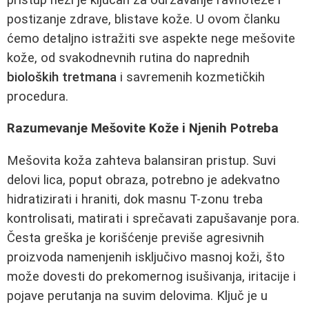
postizanje zdrave, blistave kože. U ovom članku
ćemo detaljno istražiti sve aspekte nege mešovite
kože, od svakodnevnih rutina do naprednih
bioloških tretmana
i savremenih kozmetičkih
procedura.
Razumevanje Mešovite Kože i Njenih Potreba
Mešovita koža zahteva balansiran pristup. Suvi
delovi lica, poput obraza, potrebno je adekvatno
hidratizirati i hraniti, dok masnu T-zonu treba
kontrolisati, matirati i sprečavati zapušavanje pora.
Česta greška je korišćenje previše agresivnih
proizvoda namenjenih isključivo masnoj koži, što
može dovesti do prekomernog isušivanja, iritacije i
pojave perutanja na suvim delovima. Ključ je u