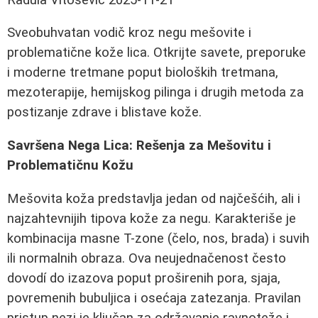
Sveobuhvatan vodič kroz negu mešovite i
problematične kože lica. Otkrijte savete, preporuke
i moderne tretmane poput bioloških tretmana,
mezoterapije, hemijskog pilinga i drugih metoda za
postizanje zdrave i blistave kože.
Savršena Nega Lica: Rešenja za Mešovitu i
Problematičnu Kožu
Mešovita koža predstavlja jedan od najčešćih, ali i
najzahtevnijih tipova kože za negu. Karakteriše je
kombinacija masne T-zone (čelo, nos, brada) i suvih
ili normalnih obraza. Ova neujednačenost često
dovodí do izazova poput proširenih pora, sjaja,
povremenih bubuljica i osećaja zatezanja. Pravilan
pristup nezi je ključan za održavanje ravnoteže i