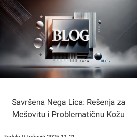
Savršena Nega Lica: Rešenja za
Mešovitu i Problematičnu Kožu
Radula Vitošević
2025-11-21