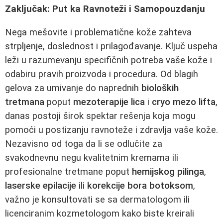
Zaključak: Put ka Ravnoteži i Samopouzdanju
Nega mešovite i problematične kože zahteva
strpljenje, doslednost i prilagođavanje. Ključ uspeha
leži u razumevanju specifičnih potreba vaše kože i
odabiru pravih proizvoda i procedura. Od blagih
gelova za umivanje do naprednih
bioloških
tretmana
poput
mezoterapije lica
i
cryo mezo lifta
,
danas postoji širok spektar rešenja koja mogu
pomoći u postizanju ravnoteže i zdravlja vaše kože.
Nezavisno od toga da li se odlučite za
svakodnevnu negu kvalitetnim kremama ili
profesionalne tretmane poput
hemijskog pilinga
,
laserske epilacije
ili
korekcije bora
botoksom
,
važno je konsultovati se sa dermatologom ili
licenciranim kozmetologom kako biste kreirali