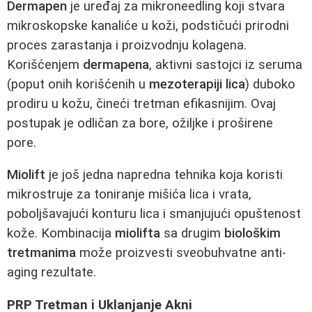
Dermapen
je uređaj za mikroneedling koji stvara
mikroskopske kanaliće u koži, podstičući prirodni
proces zarastanja i proizvodnju kolagena.
Korišćenjem
dermapena
, aktivni sastojci iz seruma
(poput onih korišćenih u
mezoterapiji lica
) duboko
prodiru u kožu, čineći tretman efikasnijim. Ovaj
postupak je odličan za bore, ožiljke i proširene
pore.
Miolift
je još jedna napredna tehnika koja koristi
mikrostruje za toniranje mišića lica i vrata,
poboljšavajući konturu lica i smanjujući opuštenost
kože. Kombinacija
miolifta
sa drugim
biološkim
tretmanima
može proizvesti sveobuhvatne anti-
aging rezultate.
PRP Tretman i Uklanjanje Akni