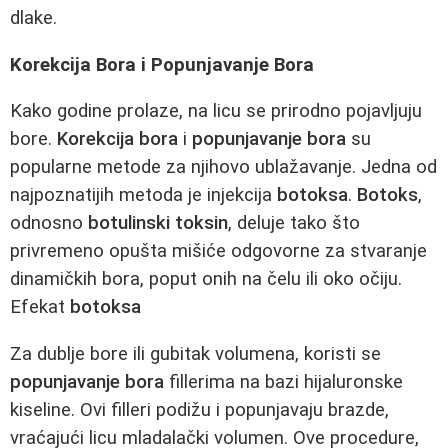
dlake.
Korekcija Bora i Popunjavanje Bora
Kako godine prolaze, na licu se prirodno pojavljuju
bore.
Korekcija bora
i
popunjavanje bora
su
popularne metode za njihovo ublažavanje. Jedna od
najpoznatijih metoda je injekcija
botoksa
.
Botoks
,
odnosno
botulinski toksin
, deluje tako što
privremeno opušta mišiće odgovorne za stvaranje
dinamičkih bora, poput onih na čelu ili oko očiju.
Efekat
botoksa
Za dublje bore ili gubitak volumena, koristi se
popunjavanje bora
fillerima na bazi hijaluronske
kiseline. Ovi filleri podižu i popunjavaju brazde,
vraćajući licu mladalački volumen. Ove procedure,