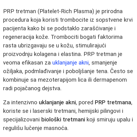
PRP tretman (Platelet-Rich Plasma) je prirodna
procedura koja koristi trombocite iz sopstvene krvi
pacijenta kako bi se podstaklo zarašćivanje i
regeneracija kože. Trombociti bogati faktorima
rasta ubrizgavaju se u kožu, stimulirajući
proizvodnju kolagena i elastina. PRP tretman je
veoma efikasan za
uklanjanje akni
, smanjenje
ožiljaka, podmlađivanje i poboljšanje tena. Često se
kombinuje sa mezoterapijom lica ili dermapenom
radi pojačanog dejstva.
Za intenzivno
uklanjanje akni
, pored
PRP tretmana
,
koriste se i laserski tretmani, hemijski pilingovi i
specijalizovani
biološki tretmani
koji smiruju upalu i
regulišu lučenje masnoća.