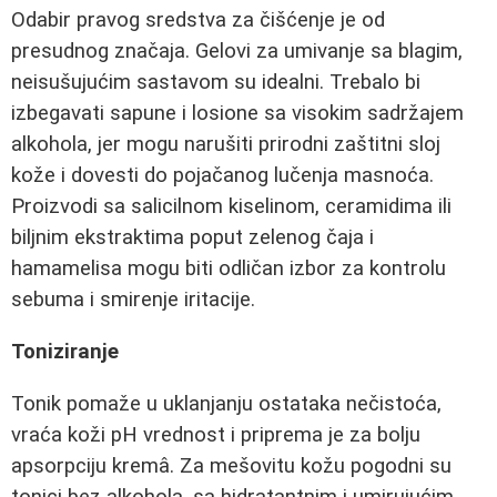
Odabir pravog sredstva za čišćenje je od
presudnog značaja. Gelovi za umivanje sa blagim,
neisušujućim sastavom su idealni. Trebalo bi
izbegavati sapune i losione sa visokim sadržajem
alkohola, jer mogu narušiti prirodni zaštitni sloj
kože i dovesti do pojačanog lučenja masnoća.
Proizvodi sa salicilnom kiselinom, ceramidima ili
biljnim ekstraktima poput zelenog čaja i
hamamelisa mogu biti odličan izbor za kontrolu
sebuma i smirenje iritacije.
Toniziranje
Tonik pomaže u uklanjanju ostataka nečistoća,
vraća koži pH vrednost i priprema je za bolju
apsorpciju kremâ. Za mešovitu kožu pogodni su
tonici bez alkohola, sa hidratantnim i umirujućim