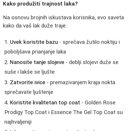
Kako produžiti trajnost laka?
Na osnovu brojnih iskustava korisnika, evo saveta
kako da vaš lak duže traje:
Uvek koristite bazu
- sprečava žutilo noktiju i
poboljšava prianjanje laka
Nanosite tanje slojeve
- deblji slojevi duže se
suše i lakše se ljušte
Zatvorite ivice
- premazivanjem kraja nokta
sprečavate ljuštenje
Koristite kvalitetan top coat
- Golden Rose
Prodigy Top Coat i Essence The Gel Top Coat su
najhvaljeniji