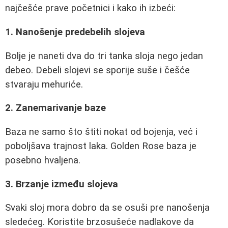
najčešće prave početnici i kako ih izbeći:
1. Nanošenje predebelih slojeva
Bolje je naneti dva do tri tanka sloja nego jedan
debeo. Debeli slojevi se sporije suše i češće
stvaraju mehuriće.
2. Zanemarivanje baze
Baza ne samo što štiti nokat od bojenja, već i
poboljšava trajnost laka. Golden Rose baza je
posebno hvaljena.
3. Brzanje između slojeva
Svaki sloj mora dobro da se osuši pre nanošenja
sledećeg. Koristite brzosušeće nadlakove da