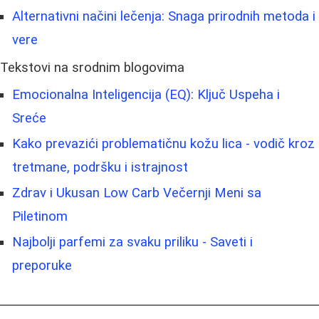
Alternativni načini lečenja: Snaga prirodnih metoda i
vere
Tekstovi na srodnim blogovima
Emocionalna Inteligencija (EQ): Ključ Uspeha i
Sreće
Kako prevazići problematičnu kožu lica - vodič kroz
tretmane, podršku i istrajnost
Zdrav i Ukusan Low Carb Večernji Meni sa
Piletinom
Najbolji parfemi za svaku priliku - Saveti i
preporuke