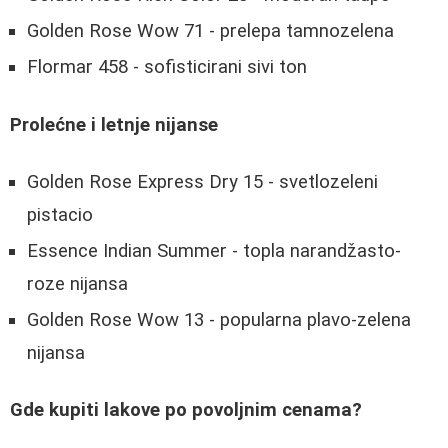
Golden Rose Wow 71
- prelepa tamnozelena
Flormar 458
- sofisticirani sivi ton
Prolećne i letnje nijanse
Golden Rose Express Dry 15
- svetlozeleni
pistacio
Essence Indian Summer
- topla narandžasto-
roze nijansa
Golden Rose Wow 13
- popularna plavo-zelena
nijansa
Gde kupiti lakove po povoljnim cenama?