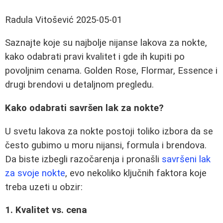
Radula Vitošević
2025-05-01
Saznajte koje su najbolje nijanse lakova za nokte,
kako odabrati pravi kvalitet i gde ih kupiti po
povoljnim cenama. Golden Rose, Flormar, Essence i
drugi brendovi u detaljnom pregledu.
Kako odabrati savršen lak za nokte?
U svetu lakova za nokte postoji toliko izbora da se
često gubimo u moru nijansi, formula i brendova.
Da biste izbegli razočarenja i pronašli
savršeni lak
za svoje nokte
, evo nekoliko ključnih faktora koje
treba uzeti u obzir:
1. Kvalitet vs. cena