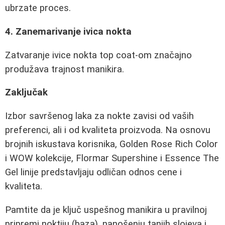
ubrzate proces.
4. Zanemarivanje ivica nokta
Zatvaranje ivice nokta top coat-om značajno
produžava trajnost manikira.
Zaključak
Izbor savršenog laka za nokte zavisi od vaših
preferenci, ali i od kvaliteta proizvoda. Na osnovu
brojnih iskustava korisnika,
Golden Rose Rich Color
i
WOW
kolekcije,
Flormar Supershine
i
Essence The
Gel
linije predstavljaju odličan odnos cene i
kvaliteta.
Pamtite da je ključ uspešnog manikira u pravilnoj
pripremi noktiju (baza), nanošenju tanjih slojeva i