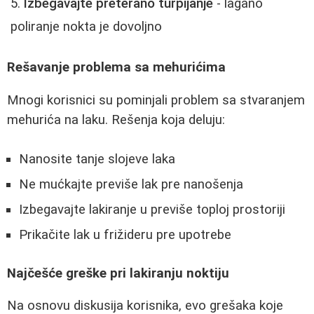
Izbegavajte preterano turpijanje
- lagano
poliranje nokta je dovoljno
Rešavanje problema sa mehurićima
Mnogi korisnici su pominjali problem sa stvaranjem
mehurića na laku. Rešenja koja deluju:
Nanosite tanje slojeve laka
Ne mućkajte previše lak pre nanošenja
Izbegavajte lakiranje u previše toploj prostoriji
Prikačite lak u frižideru pre upotrebe
Najčešće greške pri lakiranju noktiju
Na osnovu diskusija korisnika, evo grešaka koje