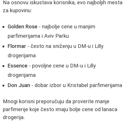
Na osnovu iskustava korisnika, evo najboljih mesta
za kupovinu:
Golden Rose
- najbolje cene u manjim
parfimerijama i Aviv Parku
Flormar
- često na sniženju u DM-u i Lilly
drogerijama
Essence
- povoljne cene u DM-u i Lilly
drogerijama
Don Juan
- dobar izbor u Kristabel parfimerijama
Mnogi korisni preporučuju da proverite manje
parfimerije koje često imaju bolje cene od lanaca
drogerija.