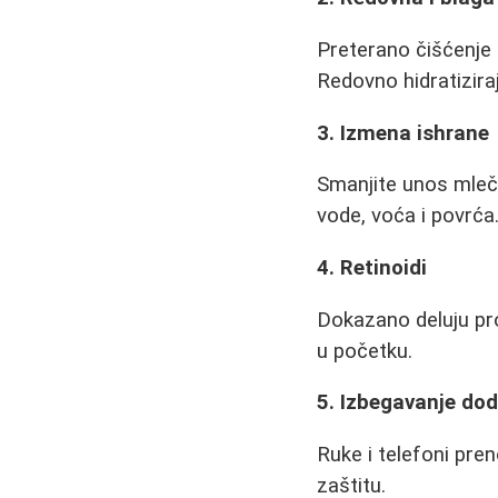
Preterano čišćenje 
Redovno hidratiziraj
3. Izmena ishrane
Smanjite unos mleč
vode, voća i povrća
4. Retinoidi
Dokazano deluju prot
u početku.
5. Izbegavanje dodi
Ruke i telefoni pre
zaštitu.