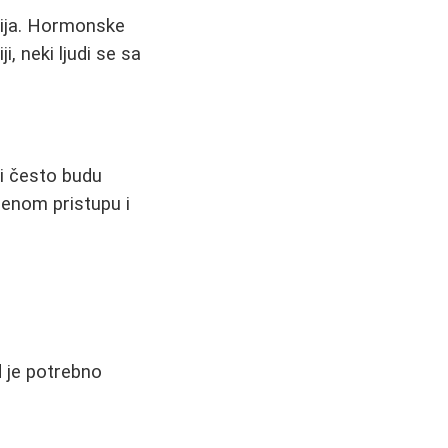
rija. Hormonske
, neki ljudi se sa
ati često budu
đenom pristupu i
 je potrebno