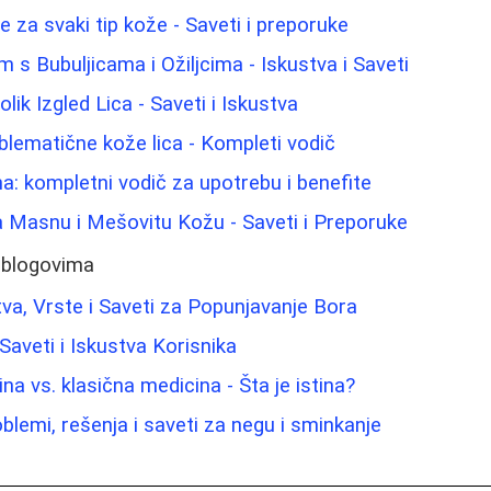
ice za svaki tip kože - Saveti i preporuke
 s Bubuljicama i Ožiljcima - Iskustva i Saveti
ik Izgled Lica - Saveti i Iskustva
blematične kože lica - Kompleti vodič
na: kompletni vodič za upotrebu i benefite
 Masnu i Mešovitu Kožu - Saveti i Preporuke
 blogovima
ustva, Vrste i Saveti za Popunjavanje Bora
Saveti i Iskustva Korisnika
na vs. klasična medicina - Šta je istina?
blemi, rešenja i saveti za negu i sminkanje