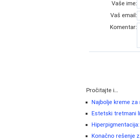
Vaše ime:
Vaš email:
Komentar:
Pročitajte i...
Najbolje kreme za
Estetski tretmani li
Hiperpigmentacija: 
Konačno rešenje za 