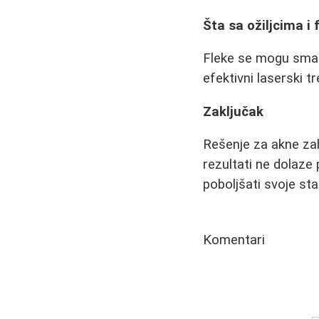
Šta sa ožiljcima i
Fleke se mogu smanj
efektivni laserski t
Zaključak
Rešenje za akne zah
rezultati ne dolaze
poboljšati svoje sta
Komentari