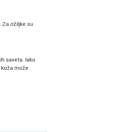
. Za ožiljke su
ih saveta. Iako
ka koža može