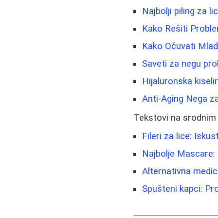
Najbolji piling za l
Kako Rešiti Problem
Kako Očuvati Mladol
Saveti za negu pro
Hijaluronska kiseli
Anti-Aging Nega za
Tekstovi na srodnim
Fileri za lice: Isk
Najbolje Mascare: 
Alternativna medici
Spušteni kapci: Pro