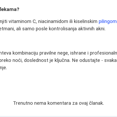
 flekama?
iti vitaminom C, niacinamidom ili kiselinskim
pilingom
retmani, ali samo posle kontrolisanja aktivnih akni.
teva kombinaciju pravilne nege, ishrane i profesionaln
 preko noći, doslednost je ključna. Ne odustajte - sva
nje.
Trenutno nema komentara za ovaj članak.