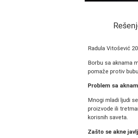
Rešenj
Radula Vitošević
20
Borbu sa aknama mož
pomaže protiv bubulj
Problem sa aknama
Mnogi mladi ljudi 
proizvode ili tretma
korisnih saveta.
Zašto se akne javl