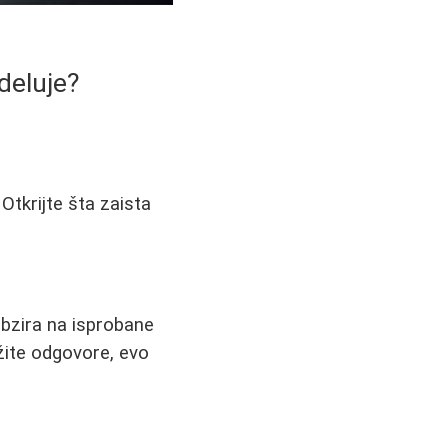
deluje?
tkrijte šta zaista
bzira na isprobane
ažite odgovore, evo