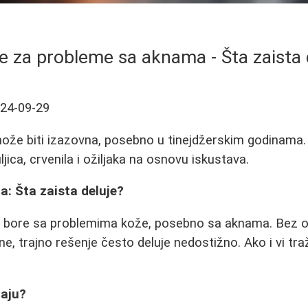
e za probleme sa aknama - Šta zaista 
24-09-29
e biti izazovna, posebno u tinejdžerskim godinama. O
ica, crvenila i ožiljaka na osnovu iskustava.
: Šta zaista deluje?
se bore sa problemima kože, posebno sa aknama. Bez o
ne, trajno rešenje često deluje nedostižno. Ako i vi tr
jaju?