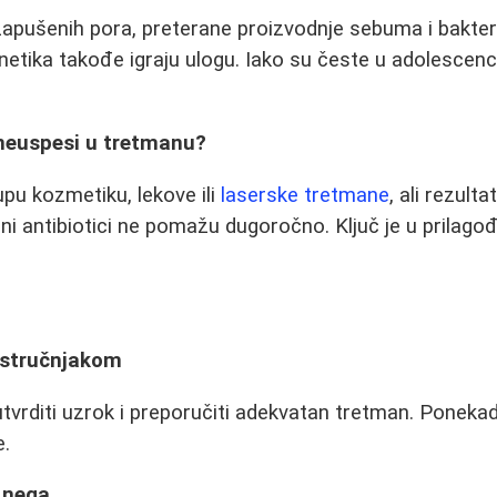
zapušenih pora, preterane proizvodnje sebuma i bakte
etika takođe igraju ulogu. Iako su česte u adolescenciji
 neuspesi u tretmanu?
pu kozmetiku, lekove ili
laserske tretmane
, ali rezult
ni antibiotici ne pomažu dugoročno. Ključ je u prilago
?
a stručnjakom
vrditi uzrok i preporučiti adekvatan tretman. Ponekad
e.
 nega