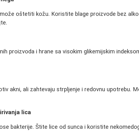
može oštetiti kožu. Koristite blage proizvode bez alko
te.
nih proizvoda i hrane sa visokim glikemijskim indekso
.
iv akni, ali zahtevaju strpljenje i redovnu upotrebu. Mo
rivanja lica
nose bakterije. Štite lice od sunca i koristite nekome