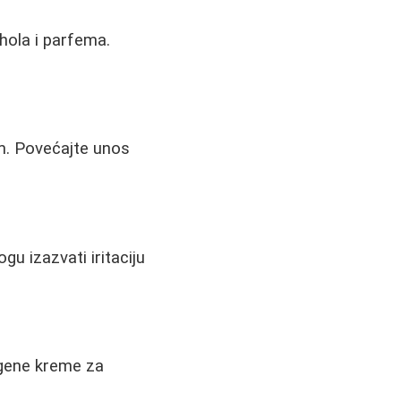
hola i parfema.
m. Povećajte unos
gu izazvati iritaciju
dogene kreme za