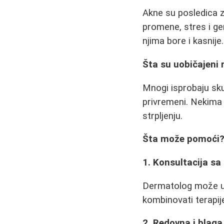
Akne su posledica 
promene, stres i gen
njima bore i kasnije.
Šta su uobičajeni
Mnogi isprobaju sku
privremeni. Nekima 
strpljenju.
Šta može pomoći
1. Konsultacija s
Dermatolog može ut
kombinovati terapij
2. Redovna i blaga