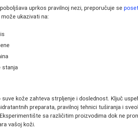
poboljšava uprkos pravilnoj nezi, preporučuje se
pose
 može ukazivati na:
is
ene
ina
 stanja
suve kože zahteva strpljenje i doslednost. Ključ uspeh
hidratantnih preparata, pravilnoj tehnici tuširanja i s
 Eksperimentište sa različitim proizvodima dok ne pr
ara vašoj koži.