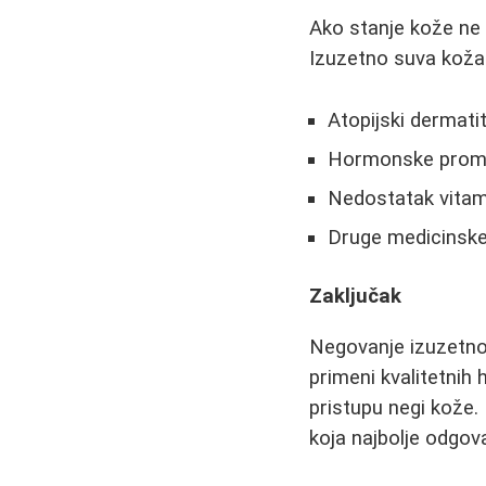
Ako stanje kože ne 
Izuzetno suva koža
Atopijski dermatit
Hormonske prom
Nedostatak vitam
Druge medicinske
Zaključak
Negovanje izuzetno 
primeni kvalitetnih 
pristupu negi kože.
koja najbolje odgov