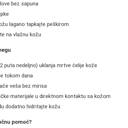
elove bez sapuna
upke
kožu lagano tapkajte peškirom
te na vlažnu kožu
 negu
2 puta nedeljno) uklanja mrtve ćelije kože
ode tokom dana
vače veša bez mirisa
tičke materijale u direktnom kontaktu sa kožom
u dodatno hidritajte kožu
ručnu pomoć?