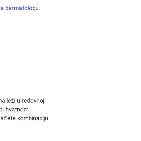
ta dermatologu
.
a leži u redovnoj
veobuhvatnom
onađete kombinaciju