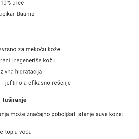
 10% uree
Lipikar Baume
izvrsno za mekoću kože
rani i regeneriše kožu
zivna hidratacija
 - jeftino a efikasno rešenje
 tuširanje
ranja može značajno poboljšati stanje suve kože:
e toplu vodu