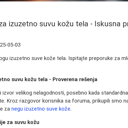
za izuzetno suvu kožu tela - Iskusna 
25-05-03
jogu izuzetno suve kože tela. Ispitajte preporuke za ml
etno suvu kožu tela - Proverena rešenja
i izvor velikog nelagodnosti, posebno kada standardna
te. Kroz razgovor korisnika sa foruma, prikupili smo na
ke za
negu izuzetno suve kože
.
ije za suvu kožu