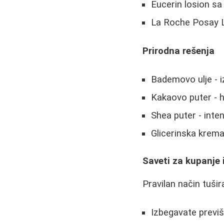
Eucerin losion sa
La Roche Posay 
Prirodna rešenja
Bademovo ulje - 
Kakaovo puter - h
Shea puter - inten
Glicerinska krema
Saveti za kupanje i
Pravilan način tuši
Izbegavate previš