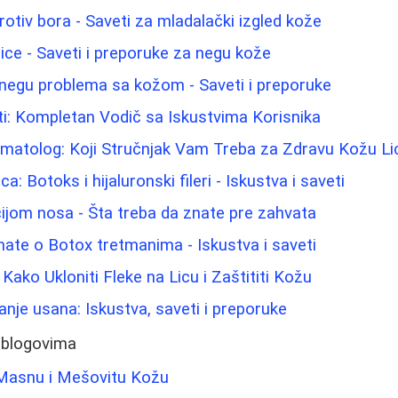
rotiv bora - Saveti za mladalački izgled kože
lice - Saveti i preporuke za negu kože
 negu problema sa kožom - Saveti i preporuke
i: Kompletan Vodič sa Iskustvima Korisnika
matolog: Koji Stručnjak Vam Treba za Zdravu Kožu Li
ca: Botoks i hijaluronski fileri - Iskustva i saveti
ijom nosa - Šta treba da znate pre zahvata
nate o Botox tretmanima - Iskustva i saveti
Kako Ukloniti Fleke na Licu i Zaštititi Kožu
nje usana: Iskustva, saveti i preporuke
 blogovima
 Masnu i Mešovitu Kožu