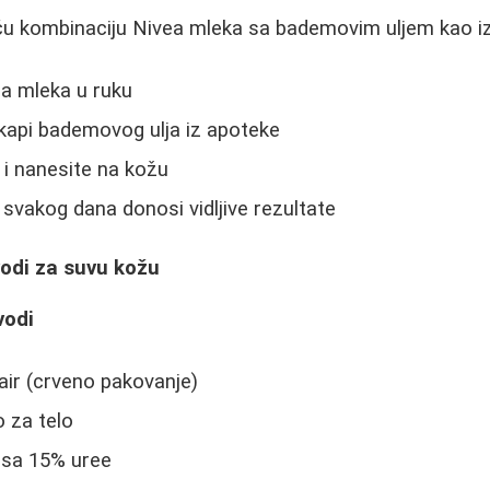
iču kombinaciju Nivea mleka sa bademovim uljem kao i
a mleka u ruku
kapi bademovog ulja iz apoteke
i nanesite na kožu
vakog dana donosi vidljive rezultate
vodi za suvu kožu
vodi
air (crveno pakovanje)
 za telo
 sa 15% uree