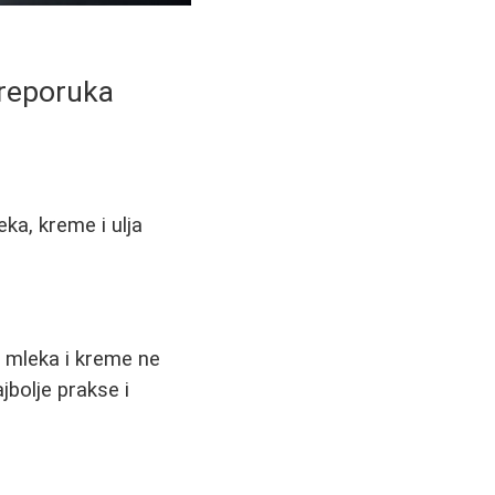
preporuka
eka, kreme i ulja
 mleka i kreme ne
jbolje prakse i