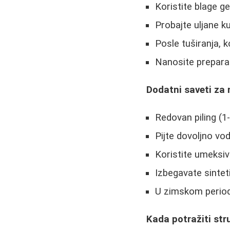
Koristite blage g
Probajte uljane k
Posle tuširanja, 
Nanosite prepara
Dodatni saveti za
Redovan piling (1-
Pijte dovoljno v
Koristite umeksi
Izbegavate sinte
U zimskom period
Kada potražiti st