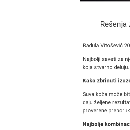
Rešenja 
Radula Vitošević
20
Najbolji saveti za n
koja stvarno deluju.
Kako zbrinuti izuz
Suva koža može bit
daju željene rezulta
proverene preporu
Najbolje kombinac