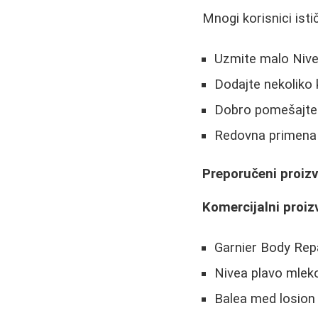
Mnogi korisnici ist
Uzmite malo Nive
Dodajte nekoliko 
Dobro pomešajte 
Redovna primena s
Preporučeni proiz
Komercijalni proiz
Garnier Body Rep
Nivea plavo mleko
Balea med losion