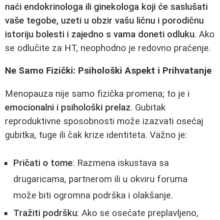
naći endokrinologa ili ginekologa koji će saslušati
vaše tegobe, uzeti u obzir vašu ličnu i porodičnu
istoriju bolesti i zajedno s vama doneti odluku
. Ako
se odlučite za HT, neophodno je redovno praćenje.
Ne Samo Fizički: Psihološki Aspekt i Prihvatanje
Menopauza nije samo fizička promena; to je i
emocionalni i psihološki prelaz
. Gubitak
reproduktivne sposobnosti može izazvati osećaj
gubitka, tuge ili čak krize identiteta. Važno je:
Pričati o tome
: Razmena iskustava sa
drugaricama, partnerom ili u okviru foruma
može biti ogromna podrška i olakšanje.
Tražiti podršku
: Ako se osećate preplavljeno,