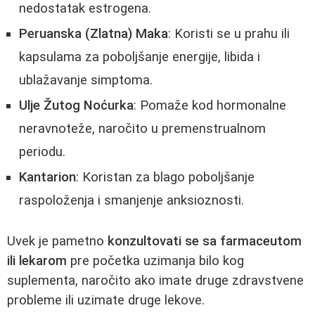
nedostatak estrogena.
Peruanska (Zlatna) Maka
: Koristi se u prahu ili
kapsulama za poboljšanje energije, libida i
ublažavanje simptoma.
Ulje Žutog Noćurka
: Pomaže kod hormonalne
neravnoteže, naročito u premenstrualnom
periodu.
Kantarion
: Koristan za blago poboljšanje
raspoloženja i smanjenje anksioznosti.
Uvek je pametno
konzultovati se sa farmaceutom
ili lekarom
pre početka uzimanja bilo kog
suplementa, naročito ako imate druge zdravstvene
probleme ili uzimate druge lekove.