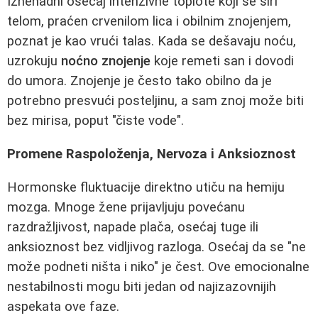
Iznenadni osećaj intenzivne toplote koji se širi
telom, praćen crvenilom lica i obilnim znojenjem,
poznat je kao vrući talas. Kada se dešavaju noću,
uzrokuju
noćno znojenje
koje remeti san i dovodi
do umora. Znojenje je često tako obilno da je
potrebno presvući posteljinu, a sam znoj može biti
bez mirisa, poput "čiste vode".
Promene Raspoloženja, Nervoza i Anksioznost
Hormonske fluktuacije direktno utiču na hemiju
mozga. Mnoge žene prijavljuju povećanu
razdražljivost, napade plača, osećaj tuge ili
anksioznost bez vidljivog razloga. Osećaj da se "ne
može podneti ništa i niko" je čest. Ove emocionalne
nestabilnosti mogu biti jedan od najizazovnijih
aspekata ove faze.