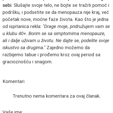
sebi
. Slušajte svoje telo, ne bojte se tražiti pomoć i
podršku, i podsetite se da menopauza nije kraj, već
početak nove, moćne faze života. Kao što je jedna
od ispitanica rekla:
"Drage moje, pridružujem vam se
u klubu 40+. Borim se sa simptomima menopauze,
ali i dalje uživam u životu. Ne dajte se, podelite svoje
iskustvo sa drugima."
Zajedno možemo da
razbijemo tabue i prođemo kroz ovaj period sa
gracioznošću i snagom.
Komentari
Trenutno nema komentara za ovaj članak.
Vaše ime: