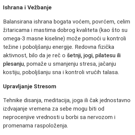
Ishrana i Vežbanje
Balansirana ishrana bogata voćem, povrćem, celim
žitaricama i mastima dobrog kvaliteta (kao što su
omega-3 masne kiseline) može pomoći u kontroli
težine i poboljšanju energije. Redovna fizička
aktivnost, bilo da je reč o
šetnji, jogi, pilatesu ili
plesanju
, pomaže u smanjenju stresa, jačanju
kostiju, poboljšanju sna i kontroli vrućih talasa.
Upravljanje Stresom
Tehnike disanja, meditacija, joga ili čak jednostavno
izdvajanje vremena za sebe mogu biti od
neprocenjive vrednosti u borbi sa nervozom i
promenama raspoloženja.