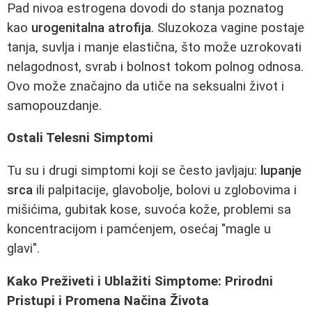
Pad nivoa estrogena dovodi do stanja poznatog
kao
urogenitalna atrofija
. Sluzokoza vagine postaje
tanja, suvlja i manje elastična, što može uzrokovati
nelagodnost, svrab i bolnost tokom polnog odnosa.
Ovo može značajno da utiče na seksualni život i
samopouzdanje.
Ostali Telesni Simptomi
Tu su i drugi simptomi koji se često javljaju:
lupanje
srca
ili palpitacije, glavobolje, bolovi u zglobovima i
mišićima, gubitak kose, suvoća kože, problemi sa
koncentracijom i pamćenjem, osećaj "magle u
glavi".
Kako Preživeti i Ublažiti Simptome: Prirodni
Pristupi i Promena Načina Života