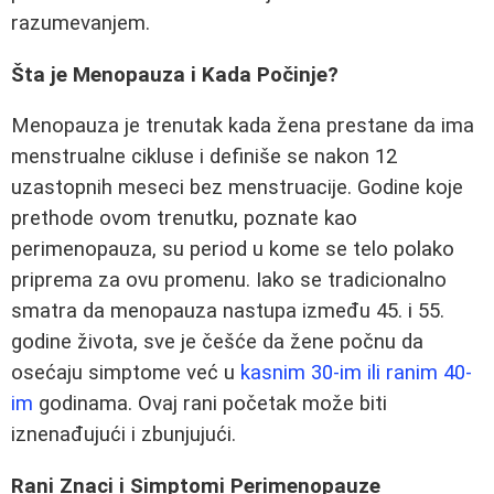
razumevanjem.
Šta je Menopauza i Kada Počinje?
Menopauza je trenutak kada žena prestane da ima
menstrualne cikluse i definiše se nakon 12
uzastopnih meseci bez menstruacije. Godine koje
prethode ovom trenutku, poznate kao
perimenopauza, su period u kome se telo polako
priprema za ovu promenu. Iako se tradicionalno
smatra da menopauza nastupa između 45. i 55.
godine života, sve je češće da žene počnu da
osećaju simptome već u
kasnim 30-im ili ranim 40-
im
godinama. Ovaj rani početak može biti
iznenađujući i zbunjujući.
Rani Znaci i Simptomi Perimenopauze