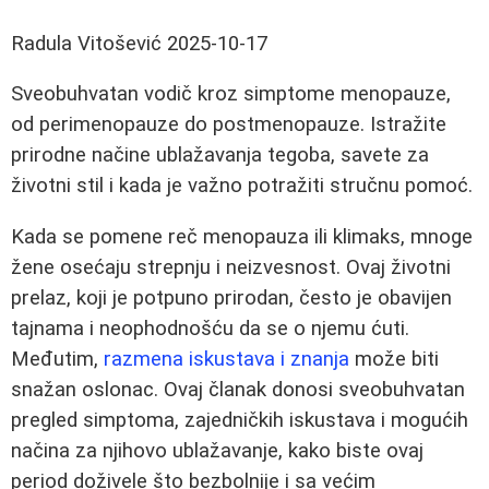
Radula Vitošević
2025-10-17
Sveobuhvatan vodič kroz simptome menopauze,
od perimenopauze do postmenopauze. Istražite
prirodne načine ublažavanja tegoba, savete za
životni stil i kada je važno potražiti stručnu pomoć.
Kada se pomene reč menopauza ili klimaks, mnoge
žene osećaju strepnju i neizvesnost. Ovaj životni
prelaz, koji je potpuno prirodan, često je obavijen
tajnama i neophodnošću da se o njemu ćuti.
Međutim,
razmena iskustava i znanja
može biti
snažan oslonac. Ovaj članak donosi sveobuhvatan
pregled simptoma, zajedničkih iskustava i mogućih
načina za njihovo ublažavanje, kako biste ovaj
period doživele što bezbolnije i sa većim