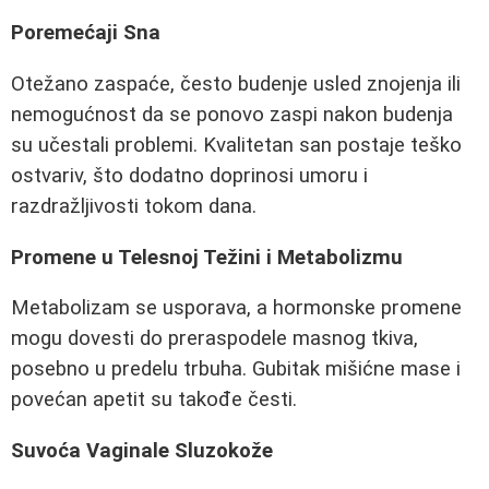
Poremećaji Sna
Otežano zaspaće, često budenje usled znojenja ili
nemogućnost da se ponovo zaspi nakon budenja
su učestali problemi. Kvalitetan san postaje teško
ostvariv, što dodatno doprinosi umoru i
razdražljivosti tokom dana.
Promene u Telesnoj Težini i Metabolizmu
Metabolizam se usporava, a hormonske promene
mogu dovesti do preraspodele masnog tkiva,
posebno u predelu trbuha. Gubitak mišićne mase i
povećan apetit su takođe česti.
Suvoća Vaginale Sluzokože