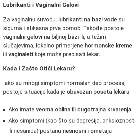
Lubrikanti i Vaginalni Gelovi
Za vaginalnu suvoću,
lubrikanti na bazi vode
su
sigurna i efikasna prva pomoć. Takođe postoje i
vaginalni gelovi na biljnoj bazi
ili, u težim
slučajevima, lokalno primerjene
hormonske kreme
ili vaginaleti
koje može prepisati lekar.
Kada i Zašto Otići Lekaru?
Iako su mnogi simptomi normalan deo procesa,
postoje situacije kada je
obavezan poseta lekaru
.
Ako imate
veoma obilna ili dugotrajna krvarenja
.
Ako simptomi (kao što su depresija, anksioznost
ili nesanica) postanu
nesnosni i ometaju