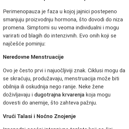
Perimenopauza je faza u kojoj jajnici postepeno
smanjuju proizvodnju hormona, što dovodi do niza
promena. Simptomi su veoma individualni i mogu
varirati od blagih do intenzivnih. Evo onih koji se
najčešće pominju:
Neredovne Menstruacije
Ovo je često prvi i najuočljiviji znak. Ciklusi mogu da
se skraćuju, produžavaju, menstruacija može biti
obilnija ili oskudnija nego ranije. Neke žene
doživljavaju i
dugotrajna krvarenja
koja mogu
dovesti do anemije, što zahteva pažnju.
Vrući Talasi i Noćno Znojenje