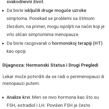
svakodnevni život
.
Da biste
isključili druge moguće uzroke
simptoma. Ponekad se problemi sa štitnom
žlezdom, na primer, mogu ispoljiti na način koji je
vrlo sličan simptomima menopauze.
Da biste razgovarali o
hormonskoj terapiji (HT)
kao opciji.
Dijagnoza: Hormonski Status i Drugi Pregledi
Lekar može potvrditi da se radi o perimenopauzi ili
menopauzi putem:
Analize krvi
: Meri se nivo hormona kao što su
FSH, estradiol i LH. Povišen FSH je često