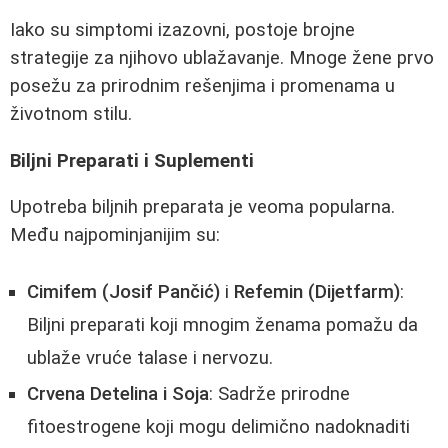
Iako su simptomi izazovni, postoje brojne
strategije za njihovo ublažavanje. Mnoge žene prvo
posežu za prirodnim rešenjima i promenama u
životnom stilu.
Biljni Preparati i Suplementi
Upotreba biljnih preparata je veoma popularna.
Među najpominjanijim su:
Cimifem (Josif Pančić)
i
Refemin (Dijetfarm)
:
Biljni preparati koji mnogim ženama pomažu da
ublaže vruće talase i nervozu.
Crvena Detelina i Soja
: Sadrže prirodne
fitoestrogene koji mogu delimično nadoknaditi