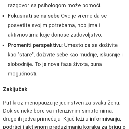
razgovor sa psihologom može pomoći.
Fokusirati se na sebe
Ovo je vreme da se
posvetite svojim potrebama, hobijima i
aktivnostima koje donose zadovoljstvo.
Promeniti perspektivu
: Umesto da se doživite
kao "stare", doživite sebe kao mudrije, iskusnije i
slobodnije. To je nova faza života, puna
mogućnosti.
Zaključak
Put kroz menopauzu je jedinstven za svaku ženu.
Dok se neke bore sa intenzivnim simptomima,
druge ih jedva primećuju. Ključ leži u
informisanju,
podršci i aktivnom preduzimanju koraka za brigu o