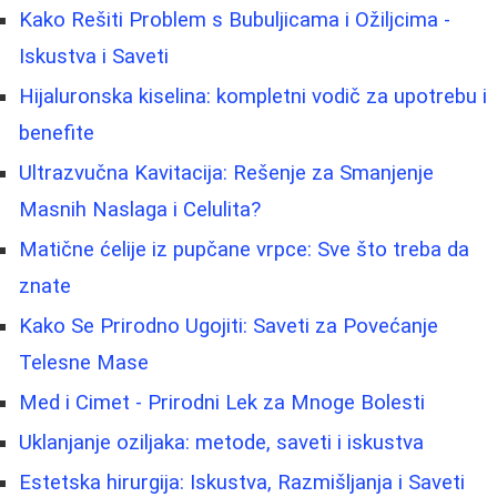
Kako Rešiti Problem s Bubuljicama i Ožiljcima -
Iskustva i Saveti
Hijaluronska kiselina: kompletni vodič za upotrebu i
benefite
Ultrazvučna Kavitacija: Rešenje za Smanjenje
Masnih Naslaga i Celulita?
Matične ćelije iz pupčane vrpce: Sve što treba da
znate
Kako Se Prirodno Ugojiti: Saveti za Povećanje
Telesne Mase
Med i Cimet - Prirodni Lek za Mnoge Bolesti
Uklanjanje oziljaka: metode, saveti i iskustva
Estetska hirurgija: Iskustva, Razmišljanja i Saveti