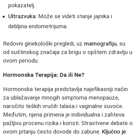
pokazatelj.
Ultrazvuka
: Može se videti stanje jajnika i
debljina endometrijuma.
Redovni ginekološki pregledi, uz
mamografiju
, su
od suštinskog značaja za brigu o opštem zdravlju u
ovom periodu.
Hormonska Terapija: Da ili Ne?
Hormonska terapija predstavlja najefikasniji način
za ublažavanje mnogih simptoma menopauze,
naročito teških vrućih talasa i vaginalne suvoće.
Međutim, njena primena je individualna i zahteva
pažljivu procenu rizika i koristi. Strastvene debate o
ovom pitanju često dovode do zabune.
Ključno je