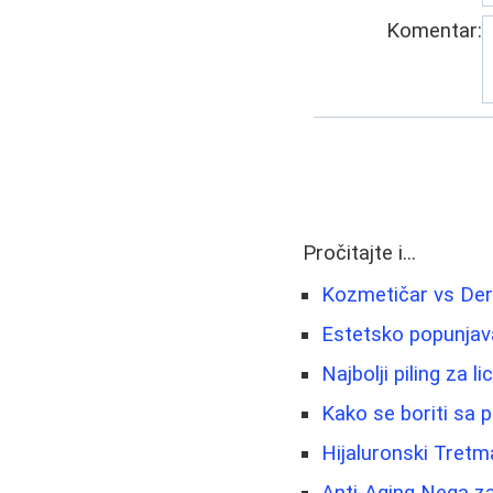
Komentar:
Pročitajte i...
Kozmetičar vs Der
Estetsko popunjava
Najbolji piling za l
Kako se boriti sa 
Hijaluronski Tretm
Anti-Aging Nega za