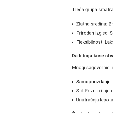
Treća grupa smatra
Zlatna sredina: Br
Prirodan izgled: S
Fleksibilnost: La
Da li boja kose st
Mnogi sagovornici is
Samopouzdanje:
Stil: Frizura i nj
Unutrašnja lepota