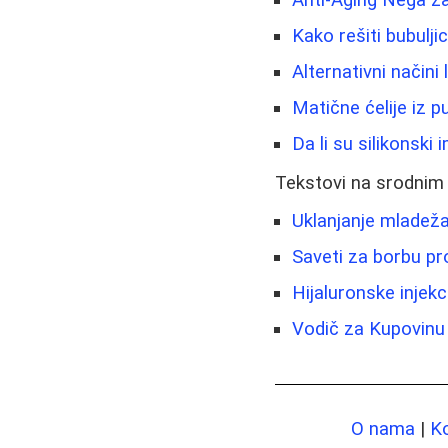
Kako rešiti bubulji
Alternativni načini
Matične ćelije iz 
Da li su silikonski 
Tekstovi na srodnim
Uklanjanje mladeža 
Saveti za borbu pro
Hijaluronske injekc
Vodič za Kupovinu
O nama
|
K