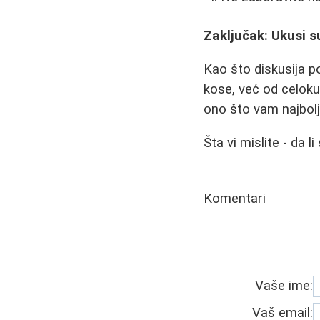
Zaključak: Ukusi su
Kao što diskusija po
kose, već od celoku
ono što vam najbol
Šta vi mislite - da l
Komentari
Vaše ime:
Vaš email: