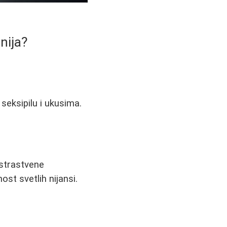
nija?
, seksipilu i ukusima.
a strastvene
st svetlih nijansi.