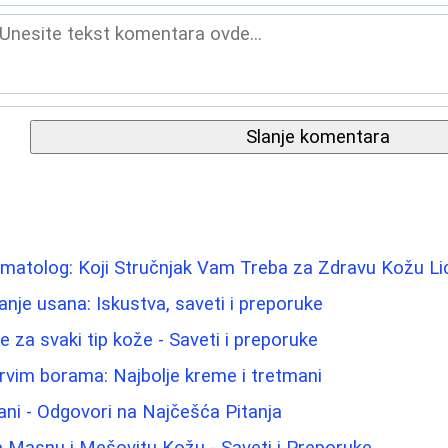
Slanje komentara
matolog: Koji Stručnjak Vam Treba za Zdravu Kožu Li
nje usana: Iskustva, saveti i preporuke
ice za svaki tip kože - Saveti i preporuke
prvim borama: Najbolje kreme i tretmani
ani - Odgovori na Najčešća Pitanja
 Masnu i Mešovitu Kožu - Saveti i Preporuke