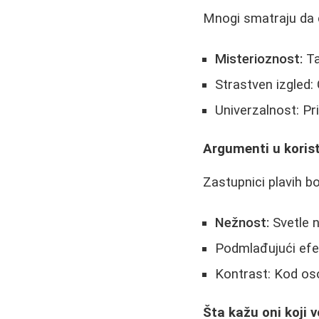
Mnogi smatraju da 
Misterioznost:
Ta
Strastven izgled:
Univerzalnost: Pr
Argumenti u koris
Zastupnici plavih bo
Nežnost:
Svetle n
Podmlađujući efek
Kontrast: Kod oso
Šta kažu oni koji v