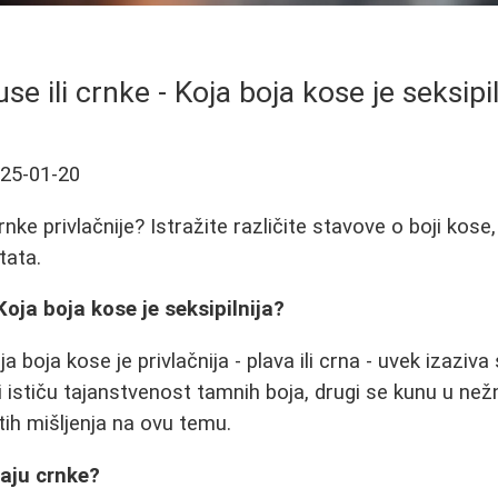
se ili crnke - Koja boja kose je seksipil
25-01-20
crnke privlačnije? Istražite različite stavove o boji kose
tata.
 Koja boja kose je seksipilnija?
a boja kose je privlačnija - plava ili crna - uvek izaziv
ističu tajanstvenost tamnih boja, drugi se kunu u nežno
tih mišljenja na ovu temu.
raju crnke?