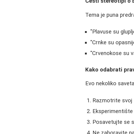
Česti stereotipi o
Tema je puna predra
"Plavuse su glupl
"Crnke su opasnije
"Crvenokose su va
Kako odabrati pra
Evo nekoliko saveta
Razmotrite svoj 
Eksperimentište
Posavetujte se 
Ne zaboravite na