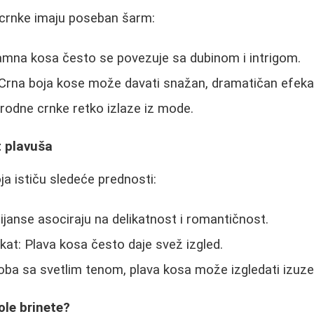
crnke imaju poseban šarm:
mna kosa često se povezuje sa dubinom i intrigom.
 Crna boja kose može davati snažan, dramatičan efeka
irodne crnke retko izlaze iz mode.
t plavuša
ja ističu sledeće prednosti:
ijanse asociraju na delikatnost i romantičnost.
at: Plava kosa često daje svež izgled.
ba sa svetlim tenom, plava kosa može izgledati izuze
ole brinete?