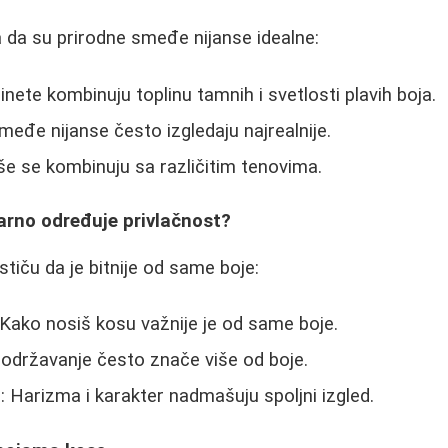
 da su prirodne smeđe nijanse idealne:
inete kombinuju toplinu tamnih i svetlosti plavih boja.
međe nijanse često izgledaju najrealnije.
kše se kombinuju sa različitim tenovima.
varno određuje privlačnost?
tiču da je bitnije od same boje:
Kako nosiš kosu važnije je od same boje.
en održavanje često znače više od boje.
: Harizma i karakter nadmašuju spoljni izgled.