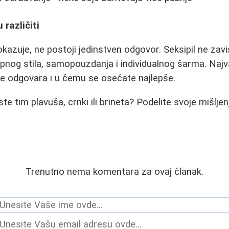
 različiti
kazuje, ne postoji jedinstven odgovor. Seksipil ne zavis
pnog stila, samopouzdanja i individualnog šarma. Najva
je odgovara i u čemu se osećate najlepše.
i ste tim plavuša, crnki ili brineta? Podelite svoje mišl
Trenutno nema komentara za ovaj članak.