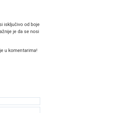
i isključivo od boje
žnije je da se nosi
jenje u komentarima!