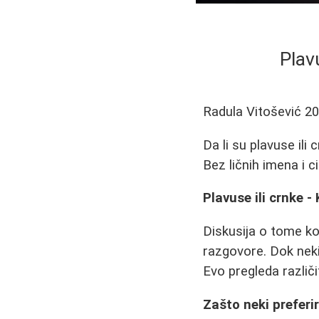
Plavu
Radula Vitošević
20
Da li su plavuse ili 
Bez ličnih imena i ci
Plavuse ili crnke -
Diskusija o tome koj
razgovore. Dok neki 
Evo pregleda različi
Zašto neki preferi