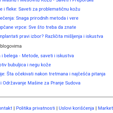
ce i fleke: Saveti za problematičnu kožu
 lečenja: Snaga prirodnih metoda i vere
pupčane vrpce: Sve što treba da znate
implantati pravi izbor? Različita mišljenja i iskustva
 blogovima
i belega - Metode, saveti i iskustva
tiv bubuljica i negu kože
ije: Šta očekivati nakon tretmana i najčešća pitanja
 i Održavanje Mašine za Pranje Sudova
ontakt
|
Politika privatnosti
|
Uslovi korišćenja
|
Marketi