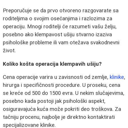
Preporučuje se da prvo otvoreno razgovarate sa
roditeljima o svojim osećanjima i razlozima za
operaciju. Mnogi roditelji će razumeti vašu želju,
posebno ako klempavost ušiju stvarno izaziva
psihološke probleme ili vam otežava svakodnevni
život.
Koliko košta operacija klempavih ušiju?
Cena operacije varira u zavisnosti od zemlje,
klinike
,
hirurga i specifičnosti procedure. U proseku, cena
se kreće od 500 do 1500 evra. U nekim slučajevima,
posebno kada postoji jak psihološki aspekt,
osiguravajuća kuća može pokriti deo troškova. Za
tačniju procenu, najbolje je direktno kontaktirati
specijalizovane klinike.