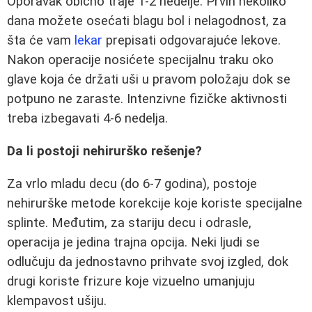
Oporavak obično traje 1-2 nedelje. Prvih nekoliko
dana možete osećati blagu bol i nelagodnost, za
šta će vam
lekar
prepisati odgovarajuće lekove.
Nakon operacije nosićete specijalnu traku oko
glave koja će držati uši u pravom položaju dok se
potpuno ne zaraste. Intenzivne fizičke aktivnosti
treba izbegavati 4-6 nedelja.
Da li postoji nehirurško rešenje?
Za vrlo mladu decu (do 6-7 godina), postoje
nehirurške metode korekcije koje koriste specijalne
splinte. Međutim, za stariju decu i odrasle,
operacija je jedina trajna opcija. Neki ljudi se
odlučuju da jednostavno prihvate svoj izgled, dok
drugi koriste frizure koje vizuelno umanjuju
klempavost ušiju.