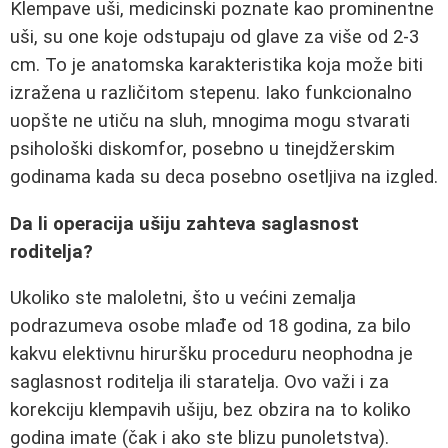
Klempave uši, medicinski poznate kao prominentne
uši, su one koje odstupaju od glave za više od 2-3
cm. To je anatomska karakteristika koja može biti
izražena u različitom stepenu. Iako funkcionalno
uopšte ne utiču na sluh, mnogima mogu stvarati
psihološki diskomfor, posebno u tinejdžerskim
godinama kada su deca posebno osetljiva na izgled.
Da li operacija ušiju zahteva saglasnost
roditelja?
Ukoliko ste maloletni, što u većini zemalja
podrazumeva osobe mlađe od 18 godina, za bilo
kakvu elektivnu hiruršku proceduru neophodna je
saglasnost roditelja ili staratelja. Ovo važi i za
korekciju klempavih ušiju, bez obzira na to koliko
godina imate (čak i ako ste blizu punoletstva).