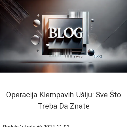
Operacija Klempavih Ušiju: Sve Što
Treba Da Znate
Radula Vitošević
2024-11-01