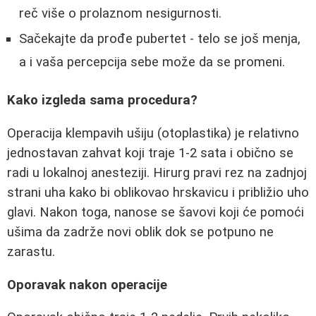
reč više o prolaznom nesigurnosti.
Sačekajte da prođe pubertet - telo se još menja,
a i vaša percepcija sebe može da se promeni.
Kako izgleda sama procedura?
Operacija klempavih ušiju (otoplastika) je relativno
jednostavan zahvat koji traje 1-2 sata i obično se
radi u lokalnoj anesteziji. Hirurg pravi rez na zadnjoj
strani uha kako bi oblikovao hrskavicu i približio uho
glavi. Nakon toga, nanose se šavovi koji će pomoći
ušima da zadrže novi oblik dok se potpuno ne
zarastu.
Oporavak nakon operacije