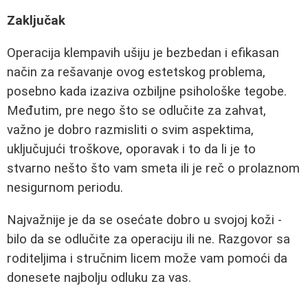
Zaključak
Operacija klempavih ušiju je bezbedan i efikasan
način za rešavanje ovog estetskog problema,
posebno kada izaziva ozbiljne psihološke tegobe.
Međutim, pre nego što se odlučite za zahvat,
važno je dobro razmisliti o svim aspektima,
uključujući troškove, oporavak i to da li je to
stvarno nešto što vam smeta ili je reč o prolaznom
nesigurnom periodu.
Najvažnije je da se osećate dobro u svojoj koži -
bilo da se odlučite za operaciju ili ne. Razgovor sa
roditeljima i stručnim licem može vam pomoći da
donesete najbolju odluku za vas.