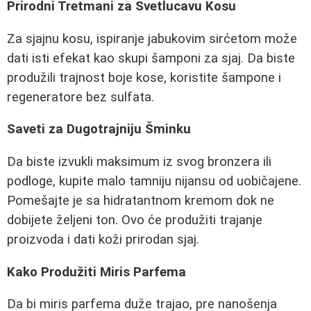
Prirodni Tretmani za Svetlucavu Kosu
Za sjajnu kosu, ispiranje jabukovim sirćetom može
dati isti efekat kao skupi šamponi za sjaj. Da biste
produžili trajnost boje kose, koristite šampone i
regeneratore bez sulfata.
Saveti za Dugotrajniju Šminku
Da biste izvukli maksimum iz svog bronzera ili
podloge, kupite malo tamniju nijansu od uobičajene.
Pomešajte je sa hidratantnom kremom dok ne
dobijete željeni ton. Ovo će produžiti trajanje
proizvoda i dati koži prirodan sjaj.
Kako Produžiti Miris Parfema
Da bi miris parfema duže trajao, pre nanošenja