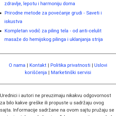
zdravlje, lepotu i harmoniju doma
Prirodne metode za povećanje grudi - Saveti i
iskustva
Kompletan vodič za piling tela - od anti‑celulit
masaže do hemijskog pilinga i uklanjanja strija
O nama
|
Kontakt
|
Politika privatnosti
|
Uslovi
korišćenja
|
Marketinški servisi
Urednici i autori ne preuzimaju nikakvu odgovornost
za bilo kakve greške ili propuste u sadržaju ovog
sajta. Informacije sadržane na ovom sajtu pružaju se