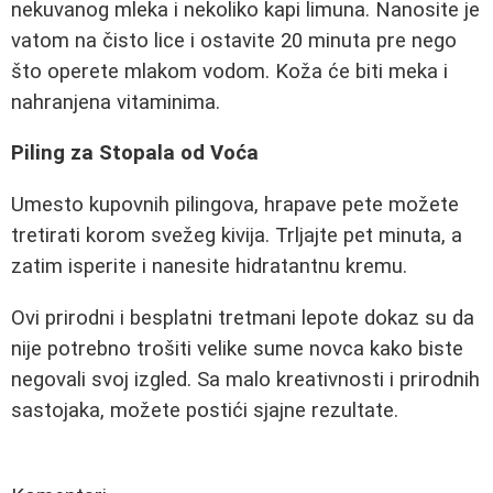
nekuvanog mleka i nekoliko kapi limuna. Nanosite je
vatom na čisto lice i ostavite 20 minuta pre nego
što operete mlakom vodom. Koža će biti meka i
nahranjena vitaminima.
Piling za Stopala od Voća
Umesto kupovnih pilingova, hrapave pete možete
tretirati korom svežeg kivija. Trljajte pet minuta, a
zatim isperite i nanesite hidratantnu kremu.
Ovi prirodni i besplatni tretmani lepote dokaz su da
nije potrebno trošiti velike sume novca kako biste
negovali svoj izgled. Sa malo kreativnosti i prirodnih
sastojaka, možete postići sjajne rezultate.