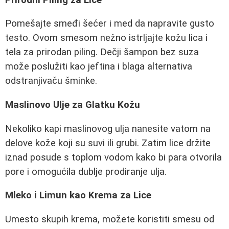
Pomešajte smeđi šećer i med da napravite gusto
testo. Ovom smesom nežno istrljajte kožu lica i
tela za prirodan piling. Dečji šampon bez suza
može poslužiti kao jeftina i blaga alternativa
odstranjivaču šminke.
Maslinovo Ulje za Glatku Kožu
Nekoliko kapi maslinovog ulja nanesite vatom na
delove kože koji su suvi ili grubi. Zatim lice držite
iznad posude s toplom vodom kako bi para otvorila
pore i omogućila dublje prodiranje ulja.
Mleko i Limun kao Krema za Lice
Umesto skupih krema, možete koristiti smesu od