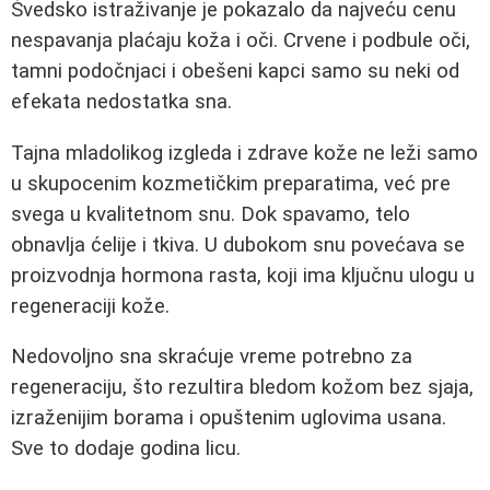
Švedsko istraživanje je pokazalo da najveću cenu
nespavanja plaćaju koža i oči. Crvene i podbule oči,
tamni podočnjaci i obešeni kapci samo su neki od
efekata nedostatka sna.
Tajna mladolikog izgleda i zdrave kože ne leži samo
u skupocenim kozmetičkim preparatima, već pre
svega u kvalitetnom snu. Dok spavamo, telo
obnavlja ćelije i tkiva. U dubokom snu povećava se
proizvodnja hormona rasta, koji ima ključnu ulogu u
regeneraciji kože.
Nedovoljno sna skraćuje vreme potrebno za
regeneraciju, što rezultira bledom kožom bez sjaja,
izraženijim borama i opuštenim uglovima usana.
Sve to dodaje godina licu.