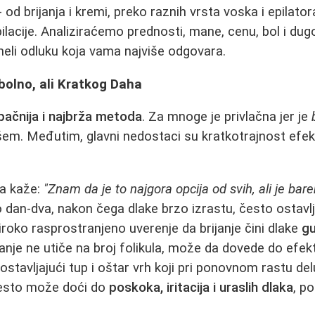
od brijanja i kremi, preko raznih vrsta voska i epilato
ilacije. Analiziraćemo prednosti, mane, cenu, bol i dug
neli odluku koja vama najviše odgovara.
zbolno, ali Kratkog Daha
pačnija i najbrža metoda
. Za mnoge je privlačna jer je
šem. Međutim, glavni nedostaci su kratkotrajnost efe
.
a kaže:
"Znam da je to najgora opcija od svih, ali je bar
 dan-dva, nakon čega dlake brzo izrastu, često ostavlj
široko rasprostranjeno uverenje da brijanje čini dlake
gu
nje ne utiče na broj folikula, može da dovede do efekta
ostavljajući tup i oštar vrh koji pri ponovnom rastu delu
često može doći do
poskoka, iritacija i uraslih dlaka
, p