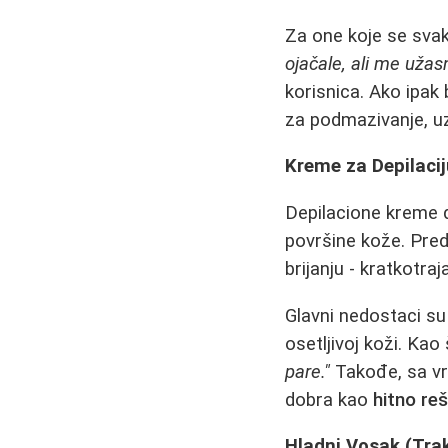
Za one koje se sva
ojačale, ali me uža
korisnica. Ako ipak 
za podmazivanje, 
Kreme za Depilaci
Depilacione kreme d
površine kože. Pre
brijanju - kratkotra
Glavni nedostaci su 
osetljivoj koži. Kao
pare."
Takođe, sa vr
dobra kao
hitno re
Hladni Vosak (Trak