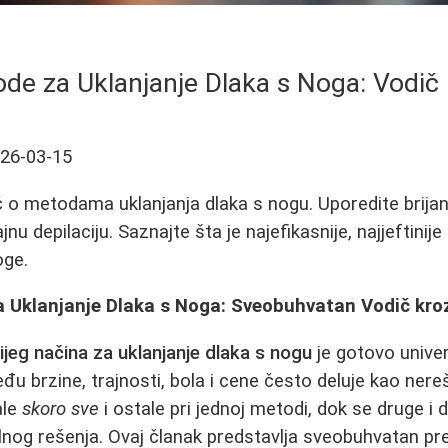
ode za Uklanjanje Dlaka s Noga: Vodič 
26-03-15
o metodama uklanjanja dlaka s nogu. Uporedite brijan
ajnu depilaciju. Saznajte šta je najefikasnije, najjeftinij
oge.
a Uklanjanje Dlaka s Noga: Sveobuhvatan Vodič kro
ijeg načina za uklanjanje dlaka s nogu
je gotovo unive
eđu brzine, trajnosti, bola i cene često deluje kao ner
ale
skoro sve
i ostale pri jednoj metodi, dok se druge i 
nog rešenja. Ovaj članak predstavlja sveobuhvatan pre