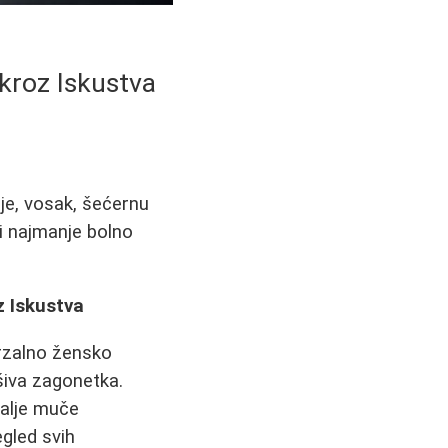
kroz Iskustva
je, vosak, šećernu
e i najmanje bolno
z Iskustva
rzalno žensko
ešiva zagonetka.
dalje muče
gled svih