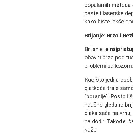
popularnih metoda - 
paste i laserske dep
kako biste lakše do
Brijanje: Brzo i Be
Brijanje je
najpristu
obaviti brzo pod tu
problemi sa kožom
Kao što jedna osob
glatkoće traje samo
"boranije". Postoji 
naučno gledano brija
dlaka seče na vrhu, 
na dodir. Takođe, 
kože.