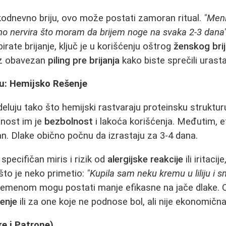
kodnevno briju, ovo može postati zamoran ritual.
"Meni
sno nervira što moram da brijem noge na svaka 2-3 dana
birate brijanje, ključ je u korišćenju oštrog
ženskog bri
uz obavezan
piling pre brijanja
kako biste sprečili urasta
ju: Hemijsko Rešenje
eluju tako što hemijski rastvaraju proteinsku struktur
dnost im je
bezbolnost
i lakoća korišćenja. Međutim, ef
jan. Dlake obično počnu da izrastaju za 3-4 dana.
specifičan miris i rizik od
alergijske reakcije
ili iritaci
 što je neko primetio:
"Kupila sam neku kremu u liliju i s
emenom mogu postati manje efikasne na jače dlake. 
šenje
ili za one koje ne podnose bol, ali nije ekonomičn
e i Patrone)