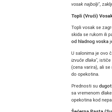
vosak najbolji"
, zakl
Topli (Vrući) Vosa
Topli vosak se zagr
skida se rukom ili
od hladnog voska
j
U salonima je ovo 
izvuče dlaka"
, istič
(cena varira), ali s
do opekotina.
Prednosti su
dugotr
sa vremenom dlake
opekotina kod nepaž
Šećerna Pasta (Su