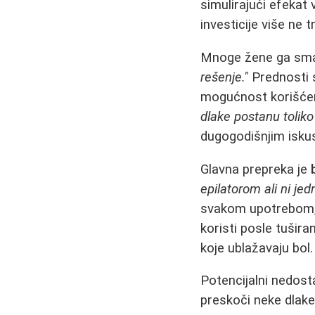
simulirajući efekat
investicije više ne t
Mnoge žene ga smat
rešenje."
Prednosti
mogućnost korišćen
dlake postanu toliko
dugogodišnjim isku
Glavna prepreka je
epilatorom ali ni je
svakom upotrebom, j
koristi posle tušir
koje ublažavaju bol.
Potencijalni nedost
preskoči neke dlake