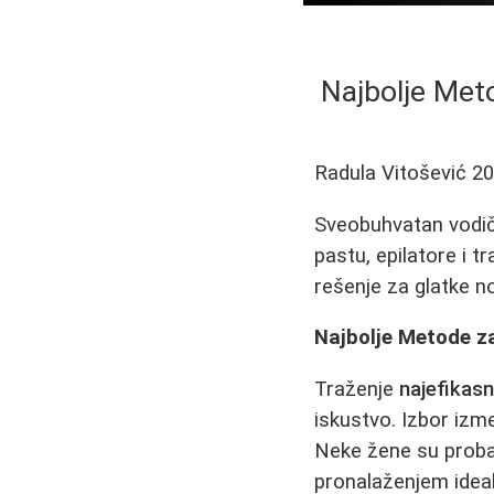
Najbolje Met
Radula Vitošević
20
Sveobuhvatan vodič 
pastu, epilatore i tr
rešenje za glatke n
Najbolje Metode z
Traženje
najefikasn
iskustvo. Izbor izm
Neke žene su prob
pronalaženjem ideal