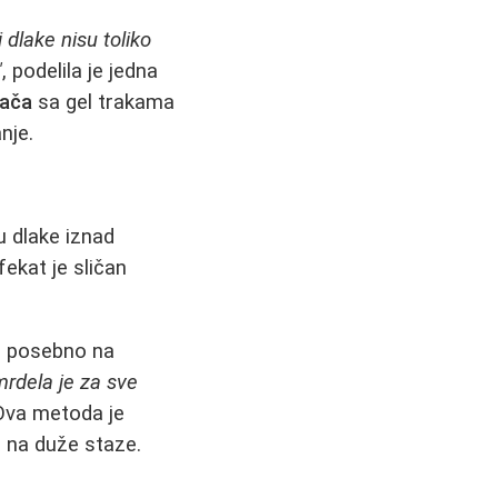
 dlake nisu toliko
"
, podelila je jedna
jača
sa gel trakama
nje.
u dlake iznad
ekat je sličan
je, posebno na
mrdela je za sve
Ova metoda je
a na duže staze.