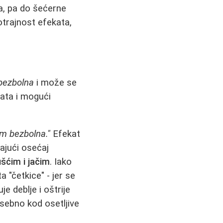
ra, pa do šećerne
otrajnost efekata,
bezbolna
i može se
kata i mogući
em bezbolna."
Efekat
ajući osećaj
šćim i jačim
. Iako
 "četkice" - jer se
je deblje i oštrije
osebno kod osetljive