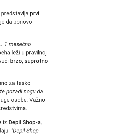
, predstavlja
prvi
lje da ponovo
.. 1 mesečno
eha leži u pravilnoj
ovući
brzo, suprotno
ebno za teško
ate pozadi nogu da
druge osobe. Važno
 sredstvima.
e iz
Depil Shop-a
,
daju.
"Depil Shop