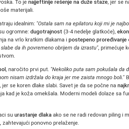
 voska. To je
najjeftinije rešenje na duže staze
, jer se
roše materijali.
raju idealnim:
"Ostala sam na epilatoru koji mi je najbolj
 su ogromne:
dugotrajnost
(3-4 nedelje glatkoće),
ekon
ja na vrlo kratkim dlakama i
postepeno proređivanje 
 slabe da ih povremeno obrijem da izrastu"
, primećuje k
stvom.
bol
, naročito prvi put.
"Nekoliko puta sam pokušala da d
dnom nisam izdržala do kraja jer me zaista mnogo boli."
B
er se koren dlake slabi. Savet je da se počne na
najk
anja kad je koža omekšala. Moderni modeli dolaze sa f
aci su
urastanje dlaka
ako se ne radi redovan piling i
, zahtevajući ponovno prelaženje.