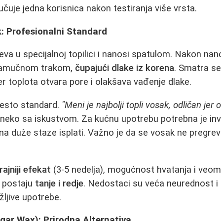
jučuje jedna korisnica nakon testiranja više vrsta.
k: Profesionalni Standard
eva u specijalnoj topilici i nanosi spatulom. Nakon nan
 pamučnom trakom,
čupajući dlake iz korena
. Smatra se
er toplota otvara pore i olakšava vađenje dlake.
često standard.
"Meni je najbolji topli vosak, odličan jer 
e neko sa iskustvom. Za kućnu upotrebu potrebna je inv
e na duže staze isplati. Važno je da se vosak ne pregre
ajniji efekat
(3-5 nedelja), mogućnost hvatanja i veoma
 postaju
tanje i redje
. Nedostaci su veća neurednost i p
ljive upotrebe.
gar Wax): Prirodna Alternativa