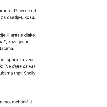
arnost. Pravi se od
 za osetljivu kožu.
ije ili urasle dlake
.
ka!"
, kaže jedna
tacima.
biti spora za veće
k:
"Ne dajte da vas
ubama (npr. Shelly
remeno, mehanički