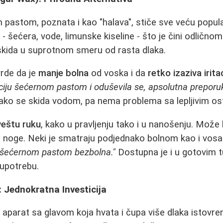
 pastom, poznata i kao "halava", stiče sve veću popul
a
- šećera, vode, limunske kiseline - što je čini odličnom
skida u suprotnom smeru od rasta dlaka.
vrde da je
manje bolna
od voska i da
retko izaziva iritac
ciju šećernom pastom i oduševila se, apsolutna preporu
lako se skida vodom, pa nema problema sa lepljivim os
veštu ruku
, kako u pravljenju tako i u nanošenju. Može 
u noge. Neki je smatraju podjednako bolnom kao i vosa
ja šećernom pastom bezbolna."
Dostupna je i u gotovim t
 upotrebu.
i: Jednokratna Investicija
čni aparat sa glavom koja hvata i čupa više dlaka istov