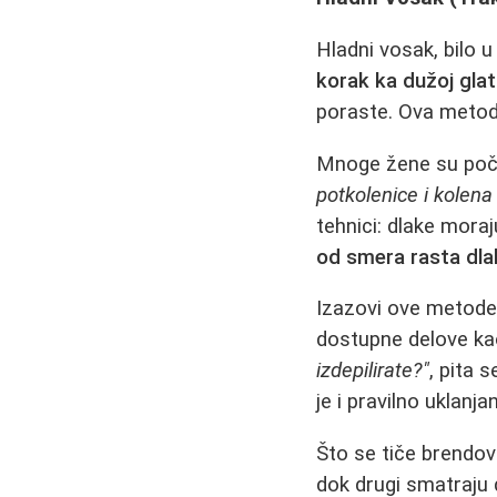
Hladni vosak, bilo u
korak ka dužoj glat
poraste. Ova metod
Mnoge žene su poče
potkolenice i kolena 
tehnici: dlake moraj
od smera rasta dla
Izazovi ove metode 
dostupne delove ka
izdepilirate?"
, pita 
je i pravilno uklan
Što se tiče brendov
dok drugi smatraju d