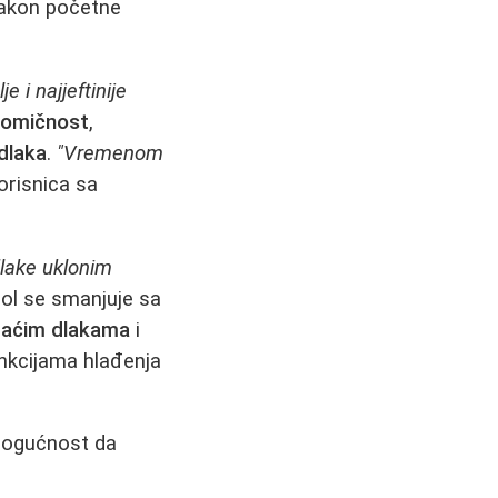
 nakon početne
e i najjeftinije
omičnost
,
dlaka
.
"Vremenom
orisnica sa
lake uklonim
ol se smanjuje sa
raćim dlakama
i
unkcijama hlađenja
 mogućnost da