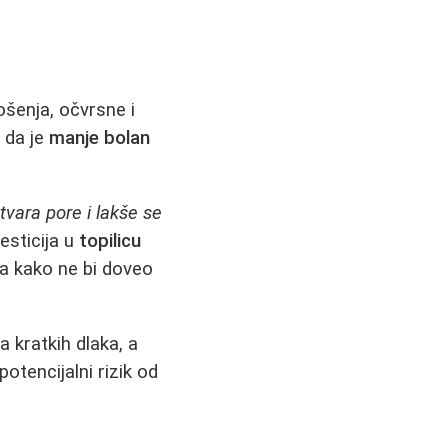
ošenja, očvrsne i
 da je
manje bolan
otvara pore i lakše se
esticija u
topilicu
va kako ne bi doveo
 kratkih dlaka, a
otencijalni rizik od