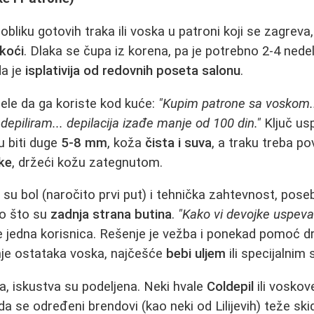
 obliku gotovih traka ili voska u patroni koji se zagreva
koći
. Dlaka se čupa iz korena, pa je potrebno 2-4 nede
a je
isplativija od redovnih poseta salonu
.
le da ga koriste kod kuće:
"Kupim patrone sa voskom.
depiliram... depilacija izađe manje od 100 din."
Ključ usp
u biti duge
5-8 mm
, koža
čista i suva
, a traku treba p
ke
, držeći kožu zategnutom.
su bol (naročito prvi put) i tehnička zahtevnost, pos
o što su
zadnja strana butina
.
"Kako vi devojke uspev
se jedna korisnica. Rešenje je vežba i ponekad pomoć 
janje ostataka voska, najčešće
bebi uljem
ili specijalnim
a, iskustva su podeljena. Neki hvale
Coldepil
ili voskov
a se određeni brendovi (kao neki od Lilijevih) teže ski