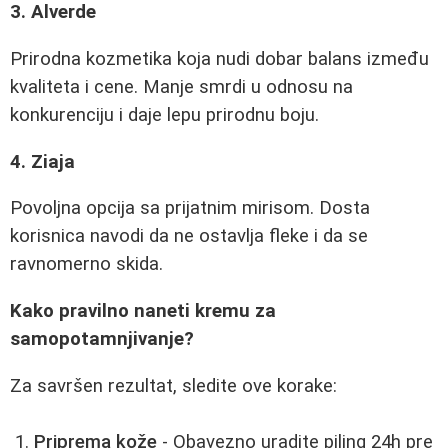
3. Alverde
Prirodna kozmetika koja nudi dobar balans između
kvaliteta i cene. Manje smrdi u odnosu na
konkurenciju i daje lepu prirodnu boju.
4. Ziaja
Povoljna opcija sa prijatnim mirisom. Dosta
korisnica navodi da ne ostavlja fleke i da se
ravnomerno skida.
Kako pravilno naneti kremu za
samopotamnjivanje?
Za savršen rezultat, sledite ove korake:
Priprema kože
- Obavezno uradite piling 24h pre