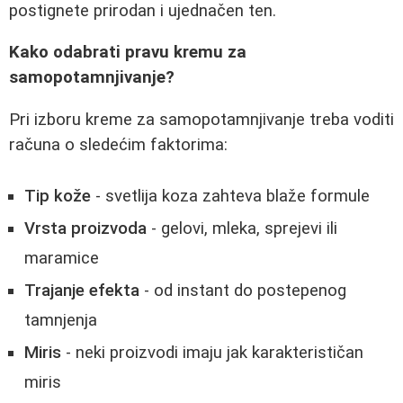
postignete prirodan i ujednačen ten.
Kako odabrati pravu kremu za
samopotamnjivanje?
Pri izboru kreme za samopotamnjivanje treba voditi
računa o sledećim faktorima:
Tip kože
- svetlija koza zahteva blaže formule
Vrsta proizvoda
- gelovi, mleka, sprejevi ili
maramice
Trajanje efekta
- od instant do postepenog
tamnjenja
Miris
- neki proizvodi imaju jak karakterističan
miris