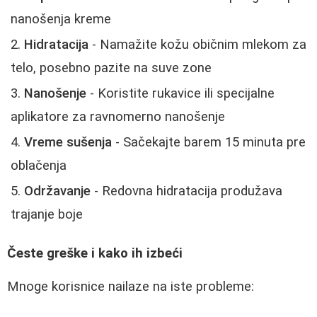
nanošenja kreme
Hidratacija
- Namažite kožu običnim mlekom za
telo, posebno pazite na suve zone
Nanošenje
- Koristite rukavice ili specijalne
aplikatore za ravnomerno nanošenje
Vreme sušenja
- Sačekajte barem 15 minuta pre
oblačenja
Održavanje
- Redovna hidratacija produžava
trajanje boje
Česte greške i kako ih izbeći
Mnoge korisnice nailaze na iste probleme: