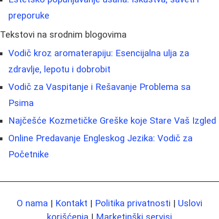
preporuke
Tekstovi na srodnim blogovima
Vodič kroz aromaterapiju: Esencijalna ulja za
zdravlje, lepotu i dobrobit
Vodič za Vaspitanje i Rešavanje Problema sa
Psima
Najčešće Kozmetičke Greške koje Stare Vaš Izgled
Online Predavanje Engleskog Jezika: Vodič za
Početnike
O nama
|
Kontakt
|
Politika privatnosti
|
Uslovi
korišćenja
|
Marketinški servisi