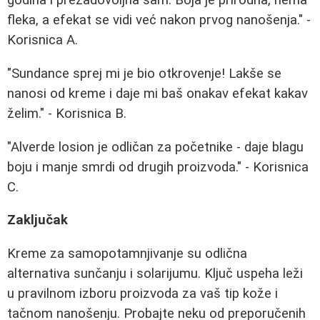
godina i prezadovoljna sam. Boja je prirodna, nema
fleka, a efekat se vidi već nakon prvog nanošenja." -
Korisnica A.
"Sundance sprej mi je bio otkrovenje! Lakše se
nanosi od kreme i daje mi baš onakav efekat kakav
želim." - Korisnica B.
"Alverde losion je odličan za početnike - daje blagu
boju i manje smrdi od drugih proizvoda." - Korisnica
C.
Zaključak
Kreme za samopotamnjivanje su odlična
alternativa sunčanju i solarijumu. Ključ uspeha leži
u pravilnom izboru proizvoda za vaš tip kože i
tačnom nanošenju. Probajte neku od preporučenih