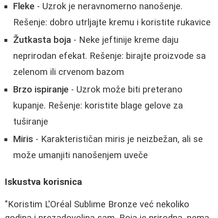
Fleke
- Uzrok je neravnomerno nanošenje.
Rešenje: dobro utrljajte kremu i koristite rukavice
Žutkasta boja
- Neke jeftinije kreme daju
neprirodan efekat. Rešenje: birajte proizvode sa
zelenom ili crvenom bazom
Brzo ispiranje
- Uzrok može biti preterano
kupanje. Rešenje: koristite blage gelove za
tuširanje
Miris
- Karakterističan miris je neizbežan, ali se
može umanjiti nanošenjem uveče
Iskustva korisnica
"Koristim L'Oréal Sublime Bronze već nekoliko