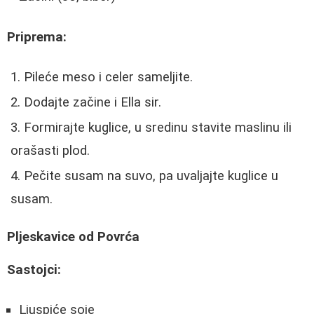
Priprema:
Pileće meso i celer sameljite.
Dodajte začine i Ella sir.
Formirajte kuglice, u sredinu stavite maslinu ili
orašasti plod.
Pečite susam na suvo, pa uvaljajte kuglice u
susam.
Pljeskavice od Povrća
Sastojci:
Ljuspiće soje