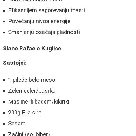
Efikasnijem sagorevanju masti
Povećanju nivoa energije
Smanjenju osećaja gladnosti
Slane Rafaelo Kuglice
Sastojci:
1 pileće belo meso
Zelen celer/pasrkan
Masline ili badem/kikiriki
200g Ella sira
Sesam
Začini (so, biber)