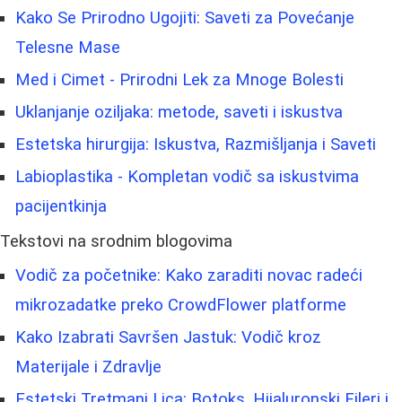
Kako Se Prirodno Ugojiti: Saveti za Povećanje
Telesne Mase
Med i Cimet - Prirodni Lek za Mnoge Bolesti
Uklanjanje oziljaka: metode, saveti i iskustva
Estetska hirurgija: Iskustva, Razmišljanja i Saveti
Labioplastika - Kompletan vodič sa iskustvima
pacijentkinja
Tekstovi na srodnim blogovima
Vodič za početnike: Kako zaraditi novac radeći
mikrozadatke preko CrowdFlower platforme
Kako Izabrati Savršen Jastuk: Vodič kroz
Materijale i Zdravlje
Estetski Tretmani Lica: Botoks, Hijaluronski Fileri i