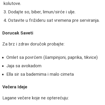
kolutove.
Dodajte so, biber, limun/sirće i ulje.
Ostavite u frižideru sat vremena pre serviranja.
Dorucak Saveti
Za brz i zdrav doručok probajte:
Omlet sa povrćem (šampinjoni, paprika, tikvice)
Jaja sa avokadom
Ella sir sa bademima i malo cimeta
Večera Ideje
Lagane večere koje ne opterećuju: