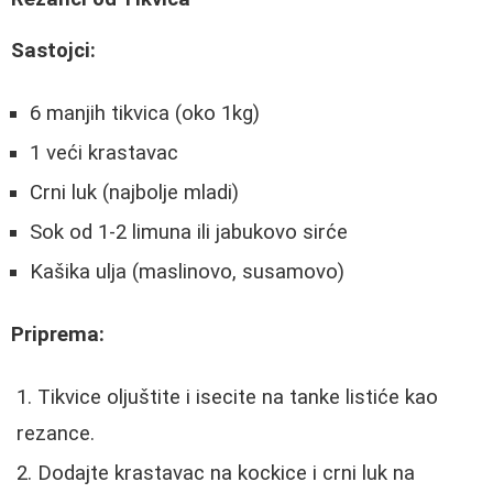
Sastojci:
6 manjih tikvica (oko 1kg)
1 veći krastavac
Crni luk (najbolje mladi)
Sok od 1-2 limuna ili jabukovo sirće
Kašika ulja (maslinovo, susamovo)
Priprema:
Tikvice oljuštite i isecite na tanke listiće kao
rezance.
Dodajte krastavac na kockice i crni luk na