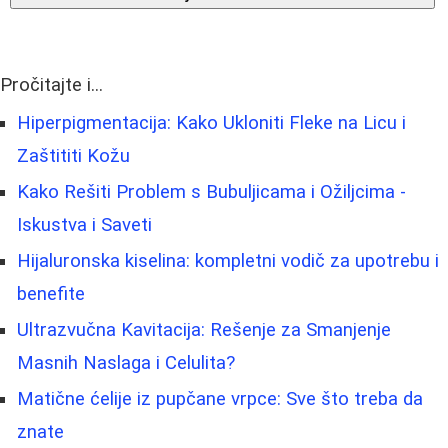
Pročitajte i...
Hiperpigmentacija: Kako Ukloniti Fleke na Licu i
Zaštititi Kožu
Kako Rešiti Problem s Bubuljicama i Ožiljcima -
Iskustva i Saveti
Hijaluronska kiselina: kompletni vodič za upotrebu i
benefite
Ultrazvučna Kavitacija: Rešenje za Smanjenje
Masnih Naslaga i Celulita?
Matične ćelije iz pupčane vrpce: Sve što treba da
znate