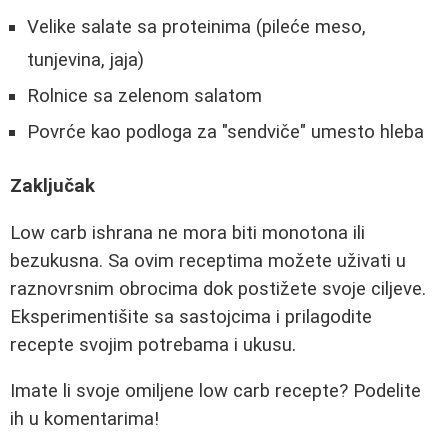
Velike salate sa proteinima (pileće meso,
tunjevina, jaja)
Rolnice sa zelenom salatom
Povrće kao podloga za "sendviče" umesto hleba
Zaključak
Low carb ishrana ne mora biti monotona ili
bezukusna. Sa ovim receptima možete uživati u
raznovrsnim obrocima dok postižete svoje ciljeve.
Eksperimentišite sa sastojcima i prilagodite
recepte svojim potrebama i ukusu.
Imate li svoje omiljene low carb recepte? Podelite
ih u komentarima!