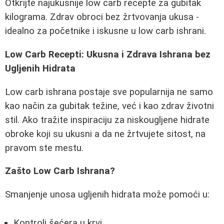
Otkrijte najukusnije low carb recepte za gubitak
kilograma. Zdrav obroci bez žrtvovanja ukusa -
idealno za početnike i iskusne u low carb ishrani.
Low Carb Recepti: Ukusna i Zdrava Ishrana bez
Ugljenih Hidrata
Low carb ishrana postaje sve popularnija ne samo
kao način za gubitak težine, već i kao zdrav životni
stil. Ako tražite inspiraciju za niskougljene hidrate
obroke koji su ukusni a da ne žrtvujete sitost, na
pravom ste mestu.
Zašto Low Carb Ishrana?
Smanjenje unosa ugljenih hidrata može pomoći u:
Kontroli šećera u krvi