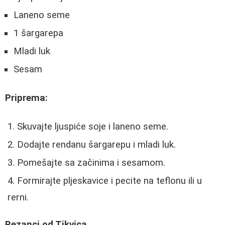
Laneno seme
1 šargarepa
Mladi luk
Sesam
Priprema:
Skuvajte ljuspiće soje i laneno seme.
Dodajte rendanu šargarepu i mladi luk.
Pomešajte sa začinima i sesamom.
Formirajte pljeskavice i pecite na teflonu ili u
rerni.
Rezanci od Tikvica