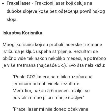
Fraxel laser
- Frakcioni laser koji deluje na
duboke slojeve kože bez oštećenja površinskog
sloja.
Iskustva Korisnika
Mnogi korisnici koji su probali laserske tretmane
ističu da je ključ uspeha strpljenje. Rezultati se
obično vide tek nakon nekoliko meseci, a potrebno
je više tretmana (najčešće 3-5). Evo šta neki kažu:
"Posle CO2 lasera sam bila razočarana
jer nisam odmah videla rezultate.
Međutim, nakon 5-6 meseci, ožiljci su
postali znatno plići i manje uočljivi."
"Fraxel laser mi nije doneo očekivane