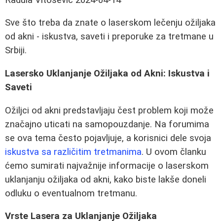
Sve što treba da znate o laserskom lečenju ožiljaka
od akni - iskustva, saveti i preporuke za tretmane u
Srbiji.
Lasersko Uklanjanje Ožiljaka od Akni: Iskustva i
Saveti
Ožiljci od akni predstavljaju čest problem koji može
značajno uticati na samopouzdanje. Na forumima
se ova tema često pojavljuje, a korisnici dele svoja
iskustva sa različitim tretmanima
. U ovom članku
ćemo sumirati najvažnije informacije o laserskom
uklanjanju ožiljaka od akni, kako biste lakše doneli
odluku o eventualnom tretmanu.
Vrste Lasera za Uklanjanje Ožiljaka