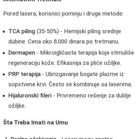
Pored lasera, korisnici pominju i druge metode:
TCA piling
(35-50%) - Hemijski piling srednje
dubine. Cena oko 8.000 dinara po tretmanu.
Dermapen
- Mikroigličasta terapija koja stimuliše
regeneraciju kože. Efikasnija za pliće ožiljke.
PRP terapija
- Ubrizgavanje bogate plazme iz
sopstvene krvi. Često se kombinuje sa laserima.
Hijaluronski fileri
- Privremeno rešenje za dublje
ožiljke.
Šta Treba Imati na Umu