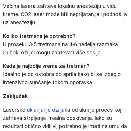
Većina lasera zahteva lokalnu anesteziju u vidu
kreme. CO2 laser može biti neprijatan, ali podnošljiv
uz anesteziju.
Koliko tretmana je potrebno?
U proseku 3-5 tretmana na 4-6 nedelja razmaka.
Duboki ožiljci mogu zahtevati više sesija.
Kada je najbolje vreme za tretman?
Idealno je od oktobra do aprila kako bi se izbeglo
intenzivno sunčanje tokom oporavka.
Zaključak
Lasersko
uklanjanje ožiljaka
od akni je proces koji
zahteva strpljenje i realna očekivanja. Iako su
rezultati obično vidljivi, potrebno je imati na umu da