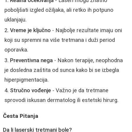
Realna očekivanja
- Laseri mogu znatno
poboljšati izgled ožiljaka, ali retko ih potpuno
uklanjaju.
Vreme je ključno
- Najbolje rezultate imaju oni
koji su spremni na više tretmana i duži period
oporavka.
Preventivna nega
- Nakon terapije, neophodna
je dosledna zaštita od sunca kako bi se izbegla
hiperpigmentacija.
Stručno vođenje
- Važno je da tretmane
sprovodi iskusan dermatolog ili estetski hirurg.
Česta Pitanja
Da li laserski tretmani bole?