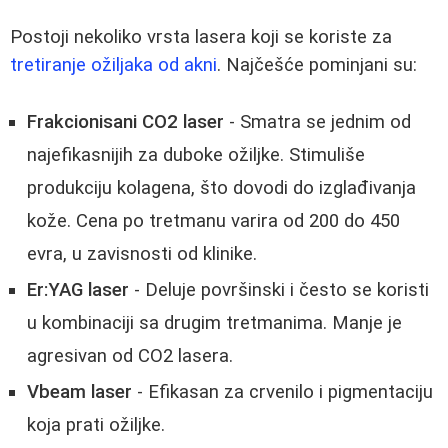
Postoji nekoliko vrsta lasera koji se koriste za
tretiranje ožiljaka od akni
. Najčešće pominjani su:
Frakcionisani CO2 laser
- Smatra se jednim od
najefikasnijih za duboke ožiljke. Stimuliše
produkciju kolagena, što dovodi do izglađivanja
kože. Cena po tretmanu varira od 200 do 450
evra, u zavisnosti od klinike.
Er:YAG laser
- Deluje površinski i često se koristi
u kombinaciji sa drugim tretmanima. Manje je
agresivan od CO2 lasera.
Vbeam laser
- Efikasan za crvenilo i pigmentaciju
koja prati ožiljke.