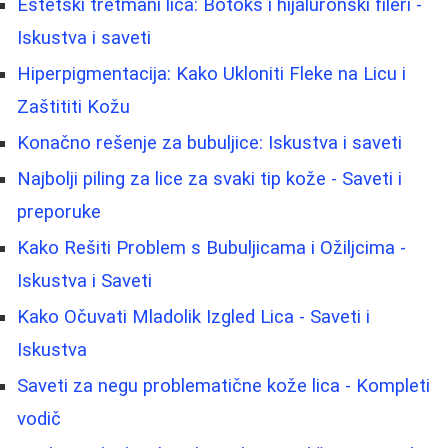
Estetski tretmani lica: Botoks i hijaluronski fileri -
Iskustva i saveti
Hiperpigmentacija: Kako Ukloniti Fleke na Licu i
Zaštititi Kožu
Konačno rešenje za bubuljice: Iskustva i saveti
Najbolji piling za lice za svaki tip kože - Saveti i
preporuke
Kako Rešiti Problem s Bubuljicama i Ožiljcima -
Iskustva i Saveti
Kako Očuvati Mladolik Izgled Lica - Saveti i
Iskustva
Saveti za negu problematične kože lica - Kompleti
vodič