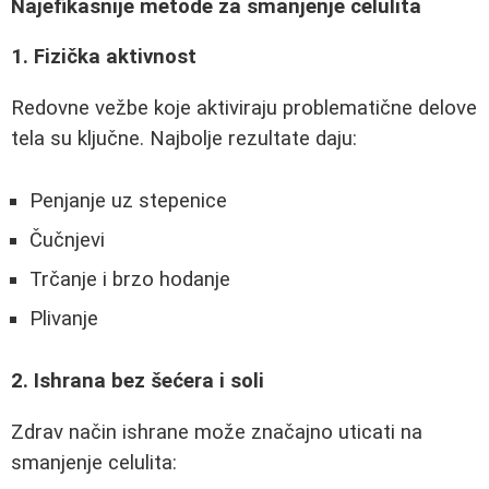
Najefikasnije metode za smanjenje celulita
1. Fizička aktivnost
Redovne vežbe koje aktiviraju problematične delove
tela su ključne. Najbolje rezultate daju:
Penjanje uz stepenice
Čučnjevi
Trčanje i brzo hodanje
Plivanje
2. Ishrana bez šećera i soli
Zdrav način ishrane može značajno uticati na
smanjenje celulita: