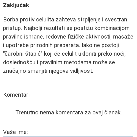
Zaključak
Borba protiv celulita zahteva strpljenje i svestran
pristup. Najbolji rezultati se postižu kombinacijom
pravilne ishrane, redovne fizičke aktivnosti, masaže
i upotrebe prirodnih preparata. Iako ne postoji
"čarobni štapić" koji će celulit ukloniti preko noći,
doslednošću i pravilnim metodama može se
značajno smanjiti njegova vidljivost.
Komentari
Trenutno nema komentara za ovaj članak.
Vaše ime: