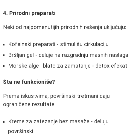
4. Prirodni preparati
Neki od najpomenutijih prirodnih rešenja uključuju:
Kofeinski preparati - stimulišu cirkulaciju
Bršljan gel - deluje na razgradnju masnih naslaga
Morske alge i blato za zamatanje - detox efekat
Šta ne funkcioniše?
Prema iskustvima, površinski tretmani daju
ograničene rezultate:
Kreme za zatezanje bez masaže - deluju
površinski