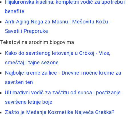
Hijaluronska kiselina: kompletni vodič za upotrebu i
benefite
Anti-Aging Nega za Masnu i Mešovitu Kožu -
Saveti i Preporuke
Tekstovi na srodnim blogovima
Kako do savršenog letovanja u Grčkoj - Vize,
smeštaj i tajne sezone
Najbolje kreme za lice - Dnevne i noćne kreme za
savršen ten
Ultimativni vodič za zaštitu od sunca i postizanje
savršene letnje boje
Zašto je Mešanje Kozmetike Najveća Greška?