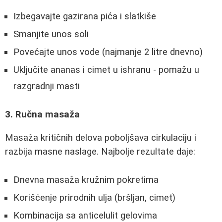
Izbegavajte gazirana pića i slatkiše
Smanjite unos soli
Povećajte unos vode (najmanje 2 litre dnevno)
Uključite ananas i cimet u ishranu - pomažu u
razgradnji masti
3. Ručna masaža
Masaža kritičnih delova poboljšava cirkulaciju i
razbija masne naslage. Najbolje rezultate daje:
Dnevna masaža kružnim pokretima
Korišćenje prirodnih ulja (bršljan, cimet)
Kombinacija sa anticelulit gelovima