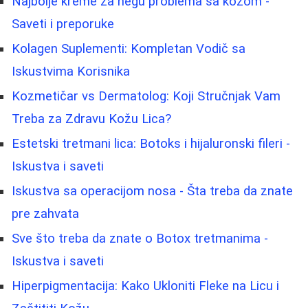
Najbolje kreme za negu problema sa kožom -
Saveti i preporuke
Kolagen Suplementi: Kompletan Vodič sa
Iskustvima Korisnika
Kozmetičar vs Dermatolog: Koji Stručnjak Vam
Treba za Zdravu Kožu Lica?
Estetski tretmani lica: Botoks i hijaluronski fileri -
Iskustva i saveti
Iskustva sa operacijom nosa - Šta treba da znate
pre zahvata
Sve što treba da znate o Botox tretmanima -
Iskustva i saveti
Hiperpigmentacija: Kako Ukloniti Fleke na Licu i