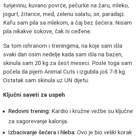
tunjevinu, kuvano povrće, pečurke na žaru, mleko,
jogurt, žitarice, med, zelenu salatu, sir, paradajz.
Kafu sam pila sa mlekom, a čaj bez šećera. Nisam
pila nikakve sokove, čak ni ceđene.
Sa tom ishranom i treningima, na koje sam išla
svaki dan osim nedelje kada sam išla na bazen,
skinula sam 20 kg za šest meseci. Posle toga sam
počela da pijem Animal Cuts i izgubila još 7-8 kg.
Ostatak sam skinula uz UN dijetu.
Ključni saveti za uspeh
Redovni trening:
Kardio i kružne vežbe su ključne
za sagorevanje kalorija.
Izbacivanje šećera i hleba:
Ovo je bio veliki korak