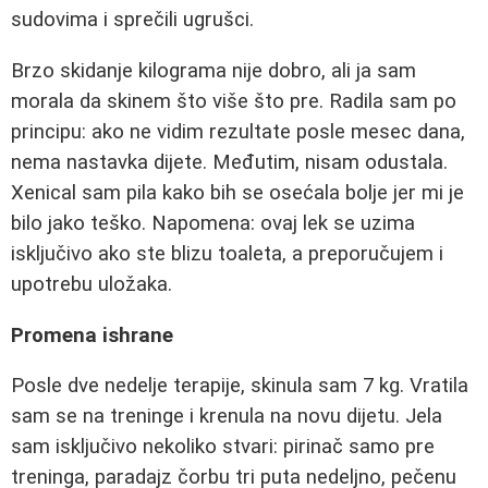
sudovima i sprečili ugrušci.
Brzo skidanje kilograma nije dobro, ali ja sam
morala da skinem što više što pre. Radila sam po
principu: ako ne vidim rezultate posle mesec dana,
nema nastavka dijete. Međutim, nisam odustala.
Xenical sam pila kako bih se osećala bolje jer mi je
bilo jako teško. Napomena: ovaj lek se uzima
isključivo ako ste blizu toaleta, a preporučujem i
upotrebu uložaka.
Promena ishrane
Posle dve nedelje terapije, skinula sam 7 kg. Vratila
sam se na treninge i krenula na novu dijetu. Jela
sam isključivo nekoliko stvari: pirinač samo pre
treninga, paradajz čorbu tri puta nedeljno, pečenu