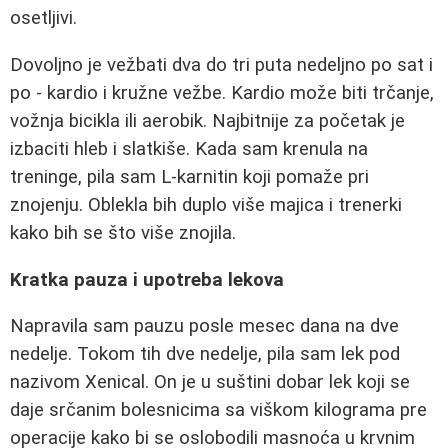
osetljivi.
Dovoljno je vežbati dva do tri puta nedeljno po sat i
po - kardio i kružne vežbe. Kardio može biti trčanje,
vožnja bicikla ili aerobik. Najbitnije za početak je
izbaciti hleb i slatkiše. Kada sam krenula na
treninge, pila sam L-karnitin koji pomaže pri
znojenju. Oblekla bih duplo više majica i trenerki
kako bih se što više znojila.
Kratka pauza i upotreba lekova
Napravila sam pauzu posle mesec dana na dve
nedelje. Tokom tih dve nedelje, pila sam lek pod
nazivom Xenical. On je u suštini dobar lek koji se
daje srčanim bolesnicima sa viškom kilograma pre
operacije kako bi se oslobodili masnoća u krvnim