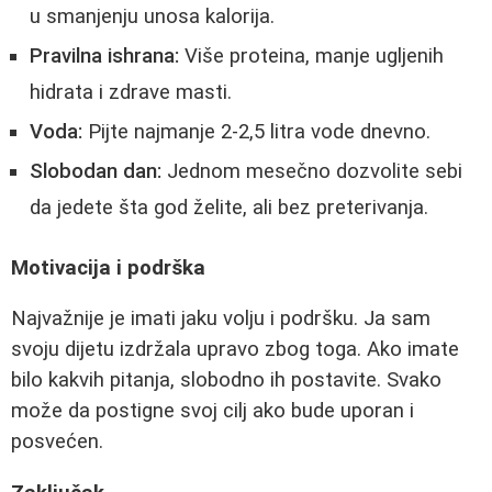
u smanjenju unosa kalorija.
Pravilna ishrana:
Više proteina, manje ugljenih
hidrata i zdrave masti.
Voda:
Pijte najmanje 2-2,5 litra vode dnevno.
Slobodan dan:
Jednom mesečno dozvolite sebi
da jedete šta god želite, ali bez preterivanja.
Motivacija i podrška
Najvažnije je imati jaku volju i podršku. Ja sam
svoju dijetu izdržala upravo zbog toga. Ako imate
bilo kakvih pitanja, slobodno ih postavite. Svako
može da postigne svoj cilj ako bude uporan i
posvećen.