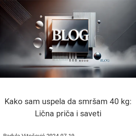
Kako sam uspela da smršam 40 kg:
Lična priča i saveti
Radula Vitošević
2024-07-19