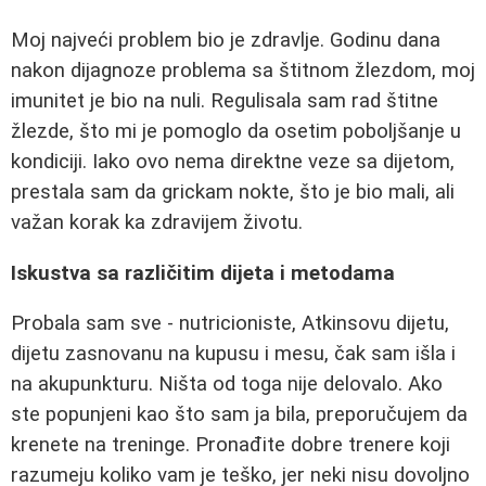
Moj najveći problem bio je zdravlje. Godinu dana
nakon dijagnoze problema sa štitnom žlezdom, moj
imunitet je bio na nuli. Regulisala sam rad štitne
žlezde, što mi je pomoglo da osetim poboljšanje u
kondiciji. Iako ovo nema direktne veze sa dijetom,
prestala sam da grickam nokte, što je bio mali, ali
važan korak ka zdravijem životu.
Iskustva sa različitim dijeta i metodama
Probala sam sve - nutricioniste, Atkinsovu dijetu,
dijetu zasnovanu na kupusu i mesu, čak sam išla i
na akupunkturu. Ništa od toga nije delovalo. Ako
ste popunjeni kao što sam ja bila, preporučujem da
krenete na treninge. Pronađite dobre trenere koji
razumeju koliko vam je teško, jer neki nisu dovoljno