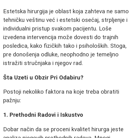
Estetska hirurgija je oblast koja zahteva ne samo
tehničku veštinu već i estetski osećaj, strpljenje i
individualni pristup svakom pacijentu. Loše
izvedena intervencija može dovesti do trajnih
posledica, kako fizičkih tako i psiholoških. Stoga,
pre donošenja odluke, neophodno je temeljno
istražiti stručnjaka i njegov rad.
Šta Uzeti u Obzir Pri Odabiru?
Postoji nekoliko faktora na koje treba obratiti
pažnju:
1. Prethodni Radovi i Iskustvo
Dobar način da se proceni kvalitet hirurga jeste
analiza njegovih prethodnih radova. Mnogi