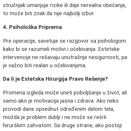
stručnjak umanjuje rizike ili daje nerealna obećanja,
to može biti znak da nije najbolji izbor.
4. Psihološka Priprema
Pre operacije, savetuje se razgovor sa psihologom
kako bi se razumeli motivi i očekivanja. Estetske
intervencije ne rešavaju unutrašnje nesigurnosti, pa
je važno biti realan u očekivanjima.
Da li je Estetska Hirurgija Pravo Rešenje?
Promena izgleda može uneti poboljšanje u život, ali
samo ako je motivacija jasna i zdrava. Ako neko
provodi dane opsednut određenim delom tela,
možda je problem dublji i ne može se rešiti
hirurškim zahvatom. Sa druge strane, ako postoji