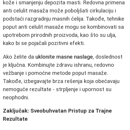
kože i smanjenju depozita masti. Redovna primena
anti celulit masaža može poboljšati cirkulaciju i
podstaći razgradnju masnih ćelija. Takođe, tehnike
poput anti celulit masaže mogu se kombinovati sa
upotrebom prirodnih proizvoda, kao što su ulja,
kako bi se pojačali pozitivni efekti.
Ako želite da
uklonite masne naslage
, doslednost
je ključna. Kombinujte zdravu ishranu, redovno
vežbanje i pomoćne metode poput masaže.
Takođe, izbegavajte brza rešenja koja obećavaju
nemoguće rezultate - strpljenje i upornost su
neophodni.
Zaključak: Sveobuhvatan Pristup za Trajne
Rezultate