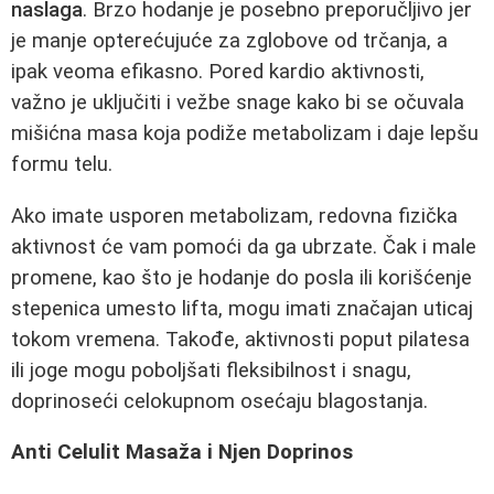
naslaga
. Brzo hodanje je posebno preporučljivo jer
je manje opterećujuće za zglobove od trčanja, a
ipak veoma efikasno. Pored kardio aktivnosti,
važno je uključiti i vežbe snage kako bi se očuvala
mišićna masa koja podiže metabolizam i daje lepšu
formu telu.
Ako imate usporen metabolizam, redovna fizička
aktivnost će vam pomoći da ga ubrzate. Čak i male
promene, kao što je hodanje do posla ili korišćenje
stepenica umesto lifta, mogu imati značajan uticaj
tokom vremena. Takođe, aktivnosti poput pilatesa
ili joge mogu poboljšati fleksibilnost i snagu,
doprinoseći celokupnom osećaju blagostanja.
Anti Celulit Masaža i Njen Doprinos