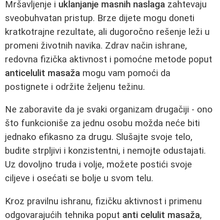
Mršavljenje i
uklanjanje masnih naslaga
zahtevaju
sveobuhvatan pristup. Brze dijete mogu doneti
kratkotrajne rezultate, ali dugoročno rešenje leži u
promeni životnih navika. Zdrav način ishrane,
redovna fizička aktivnost i pomoćne metode poput
anticelulit masaža
mogu vam pomoći da
postignete i održite željenu težinu.
Ne zaboravite da je svaki organizam drugačiji - ono
što funkcioniše za jednu osobu možda neće biti
jednako efikasno za drugu. Slušajte svoje telo,
budite strpljivi i konzistentni, i nemojte odustajati.
Uz dovoljno truda i volje, možete postići svoje
ciljeve i osećati se bolje u svom telu.
Kroz pravilnu ishranu, fizičku aktivnost i primenu
odgovarajućih tehnika poput
anti celulit masaža
,