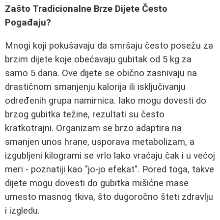
Zašto Tradicionalne Brze Dijete Često
Pogađaju?
Mnogi koji pokušavaju da smršaju često posežu za
brzim dijete koje obećavaju gubitak od 5 kg za
samo 5 dana. Ove dijete se obično zasnivaju na
drastičnom smanjenju kalorija ili isključivanju
određenih grupa namirnica. Iako mogu dovesti do
brzog gubitka težine, rezultati su često
kratkotrajni. Organizam se brzo adaptira na
smanjen unos hrane, usporava metabolizam, a
izgubljeni kilogrami se vrlo lako vraćaju čak i u većoj
meri - poznatiji kao "jo-jo efekat". Pored toga, takve
dijete mogu dovesti do gubitka mišićne mase
umesto masnog tkiva, što dugoročno šteti zdravlju
i izgledu.