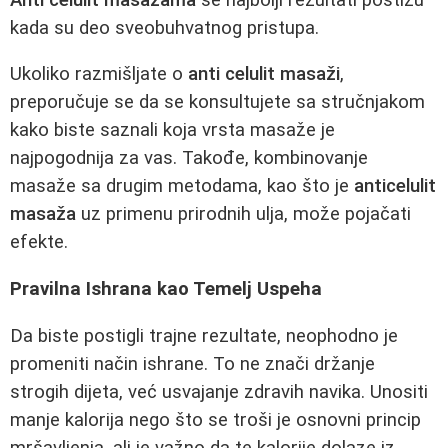
kada su deo sveobuhvatnog pristupa.
Ukoliko razmišljate o
anti celulit masaži
,
preporučuje se da se konsultujete sa stručnjakom
kako biste saznali koja vrsta masaže je
najpogodnija za vas. Takođe, kombinovanje
masaže sa drugim metodama, kao što je
anticelulit
masaža
uz primenu prirodnih ulja, može pojačati
efekte.
Pravilna Ishrana kao Temelj Uspeha
Da biste postigli trajne rezultate, neophodno je
promeniti način ishrane. To ne znači držanje
strogih dijeta, već usvajanje zdravih navika. Unositi
manje kalorija nego što se troši je osnovni princip
mršavljenja, ali je važno da te kalorije dolaze iz