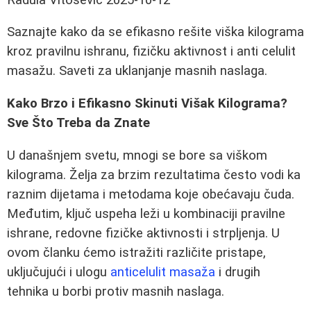
Saznajte kako da se efikasno rešite viška kilograma
kroz pravilnu ishranu, fizičku aktivnost i anti celulit
masažu. Saveti za uklanjanje masnih naslaga.
Kako Brzo i Efikasno Skinuti Višak Kilograma?
Sve Što Treba da Znate
U današnjem svetu, mnogi se bore sa viškom
kilograma. Želja za brzim rezultatima često vodi ka
raznim dijetama i metodama koje obećavaju čuda.
Međutim, ključ uspeha leži u kombinaciji pravilne
ishrane, redovne fizičke aktivnosti i strpljenja. U
ovom članku ćemo istražiti različite pristape,
uključujući i ulogu
anticelulit masaža
i drugih
tehnika u borbi protiv masnih naslaga.