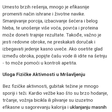
Umesto brzih rešenja, mnogo je efikasnije
promeniti način ishrane i životne navike.
Smanjivanje porcija, izbacivanje šećera i belog
hleba, te unošenje više voća, povrća i proteina
može doneti trajnije rezultate. Takođe, važno je
jesti redovne obroke, ne preskakati doručak i
izbegavati jedenje kasno uveče. Ako osetite glad
između obroka, popijte čašu vode ili idite na šetnju
- to može pomoći u kontroli apetita.
Uloga Fizičke Aktivnosti u Mršavljenju
Bez fizičke aktivnosti, gubitak težine je mnogo
sporiji i teži. Kardio vežbe kao što su brzo hodanje,
trčanje, vožnja bicikla ili plivanje su izuzetno
efikasne u sagorevanju kalorija i
uklanjanju masnih