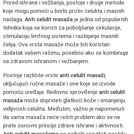
Pored ishrane i vežbanja, postoje i druge metode
koje mogu pomoći u borbi protiv celulita i masnih
naslaga.
Anti celulit masaža
je jedna od popularnih
tehnika koja se koristi za poboljšanje cirkulacije,
stimulaciju limfnog sistema i razbijanje masnih
čelija. Ova vrsta masaže može biti koristan
dodatak vašem režimu, posebno ako se kombinuje
sa zdravom ishranom i vežbanjem.
Postoje različite vrste
anti celulit masaži
,
uključujući ručne masaže i one koje se izvode
pomoću uređaja. Redovno sprovđenje
anti celulit
masaža
može doprineti glatkoći kože i smanjenju
vidljivosti celulita. Međutim, važno je napomenuti
da sama masaža neće rešiti problem ako se ne
prate osnovni principi zdrave ishrane i aktivnosti.
Anti celulit masažama
se najbolji rezultati postižu