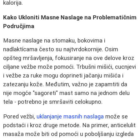
kalorija.
Kako Ukloniti Masne Naslage na Problematičnim
Područjima
Masne naslage na stomaku, bokovima i
nadlaktícama često su najtvrdokornije. Osim
opšteg mršavljenja, fokusiranje na ove delove kroz
ciljane vežbe može pomoći. Trbušni mišići, cucnjevi
i vežbe za ruke mogu doprineti jačanju mišića i
zatezanju kože. Međutim, važno je zapamtiti da
nije mogće "sagoreti" mast samo na jednom delu
tela - potrebno je smršaviti celokupno.
Pored vežbi,
uklanjanje masnih naslaga
može se
podstaći i kroz druge metode. Na primer, anticelulit
masaža može biti od pomoći u poboljšanju izgleda