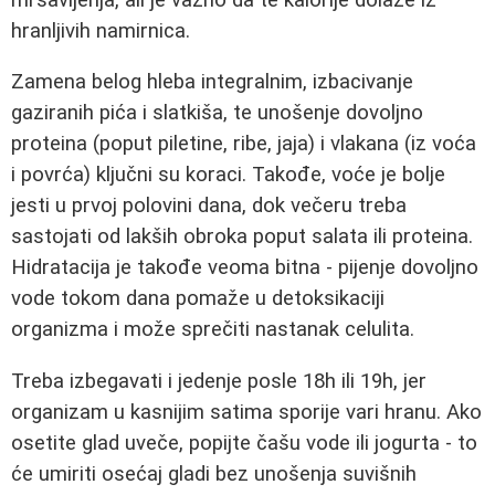
hranljivih namirnica.
Zamena belog hleba integralnim, izbacivanje
gaziranih pića i slatkiša, te unošenje dovoljno
proteina (poput piletine, ribe, jaja) i vlakana (iz voća
i povrća) ključni su koraci. Takođe, voće je bolje
jesti u prvoj polovini dana, dok večeru treba
sastojati od lakših obroka poput salata ili proteina.
Hidratacija je takođe veoma bitna - pijenje dovoljno
vode tokom dana pomaže u detoksikaciji
organizma i može sprečiti nastanak celulita.
Treba izbegavati i jedenje posle 18h ili 19h, jer
organizam u kasnijim satima sporije vari hranu. Ako
osetite glad uveče, popijte čašu vode ili jogurta - to
će umiriti osećaj gladi bez unošenja suvišnih