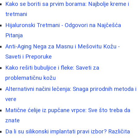
Kako se boriti sa prvim borama: Najbolje kreme i
tretmani
Hijaluronski Tretmani - Odgovori na Najčešća
Pitanja
Anti-Aging Nega za Masnu i Mešovitu Kožu -
Saveti i Preporuke
Kako rešiti bubuljice i fleke: Saveti za
problematičnu kožu
Alternativni načini lečenja: Snaga prirodnih metoda i
vere
Matične ćelije iz pupčane vrpce: Sve što treba da
znate
Da li su silikonski implantati pravi izbor? Različita