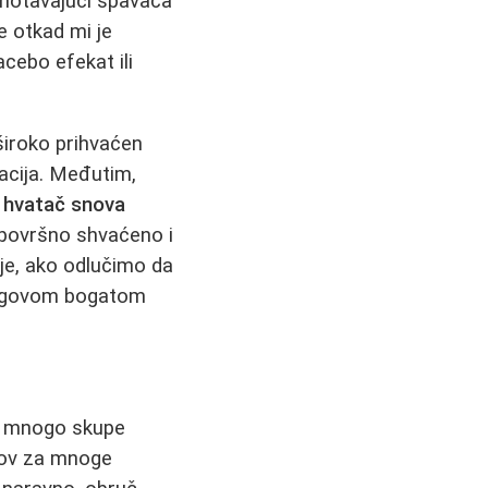
omotavajući spavača
 otkad mi je
acebo efekat ili
široko prihvaćen
nacija. Međutim,
e
hvatač snova
 površno shvaćeno i
 je, ako odlučimo da
jegovom bogatom
va mnogo skupe
azov za mnoge