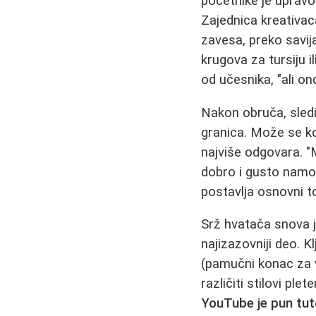
početnike je uprav
Zajednica kreativac
zavesa, preko savij
krugova za tursiju i
od učesnika, "ali on
Nakon obruča, sled
granica. Može se ko
najviše odgovara. "M
dobro i gusto namot
postavlja osnovni t
Srž hvatača snova 
najizazovniji deo. K
(pamučni konac za v
različiti stilovi pl
YouTube je pun tuto