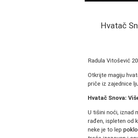
Hvatač Sno
Radula Vitošević
20
Otkrijte magiju hva
priče iz zajednice l
Hvatač Snova: Više
U tišini noći, iznad
rađen, ispleten od 
neke je to lep
poklo