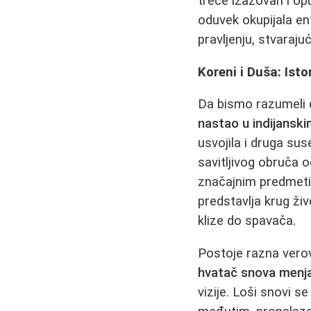
treće izazovan i op
oduvek okupijala ent
pravljenju, stvaraj
Koreni i Duša: Ist
Da bismo razumeli č
nastao u indijansk
usvojila i druga sus
savitljivog obruča 
značajnim predmetim
predstavlja krug živ
klize do spavača.
Postoje razna verov
hvatač snova menj
vizije. Loši snovi 