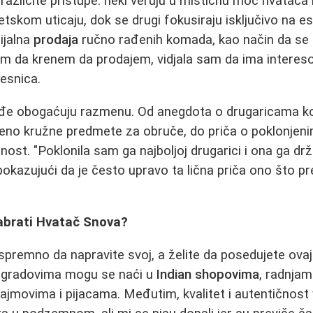
i različite pristupe: neki veruju u mističnu moć hvatača i
etskom uticaju, dok se drugi fokusiraju isključivo na e
ijalna
prodaja
ručno rađenih komada, kao način da se h
am da krenem da prodajem, vidjala sam da ima interesov
esnica.
kođe obogaćuju razmenu. Od anegdota o drugaricama ko
šeno kružne predmete za obruče, do priča o poklonjeni
st. "Poklonila sam ga najboljoj drugarici i ona ga drži
pokazujući da je često upravo ta lična priča ono što pr
zabrati Hvatač Snova?
premno da napravite svoj, a želite da posedujete ovaj
m gradovima mogu se naći u
Indian shopovima
, radnja
sajmovima i pijacama. Međutim, kvalitet i autentičnost v