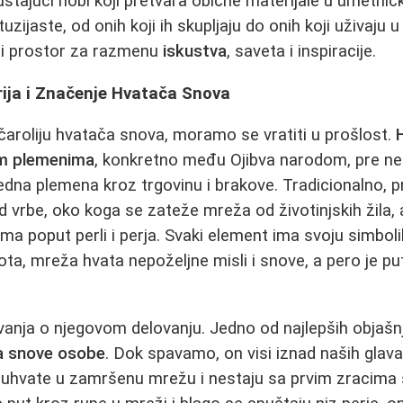
uštajući hobi koji pretvara obične materijale u umetnič
uzijaste, od onih koji ih skupljaju do onih koji uživaju 
ući prostor za razmenu
iskustva
, saveta i inspiracije.
orija i Značenje Hvatača Snova
aroliju hvatača snova, moramo se vratiti u prošlost.
im plemenima
, konkretno među Ojibva narodom, pre ne
edna plemena kroz trgovinu i brakove. Tradicionalno, pr
od vrbe, oko koga se zateže mreža od životinjskih žila,
a poput perli i perja. Svaki element ima svoju simboli
ota, mreža hvata nepoželjne misli i snove, a pero je pu
anja o njegovom delovanju. Jedno od najlepših objašn
a snove osobe
. Dok spavamo, on visi iznad naših glava 
se uhvate u zamršenu mrežu i nestaju sa prvim zracima 