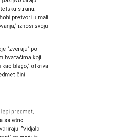
 pažljivo biraju
stetsku stranu.
obi pretvori u mali
anja," iznosi svoju
je "zveraju" po
m hvatačima koji
 kao blago," otkriva
edmet čini
 lepi predmet,
ma sa etno
ariraju. "Vidjala