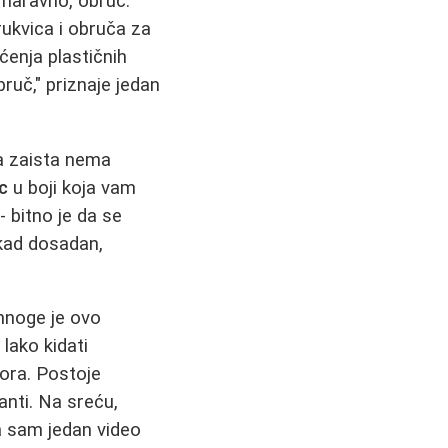
, naravno, obruč.
rukvica i obruča za
ćenja plastičnih
bruč," priznaje jedan
a zaista nema
c
u boji koja vam
- bitno je da se
ekad dosadan,
mnoge je ovo
 lako kidati
vora. Postoje
janti. Na sreću,
la sam jedan video