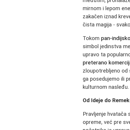
međutim, pronalaze 
mirnom i lepom ene
zakačen iznad krevet
čista magija - svako
Tokom
pan-indijsk
simbol jedinstva me
upravo ta popularn
preterano komercij
zloupotrebljeno od 
ga posedujemo ili 
kulturnom nasleđu.
Od Ideje do Remek
Pravljenje hvatača 
opreme, već pre sve