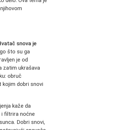
ko delo. Ova tema je
u njihovom
Hvatač snova je
go što su ga
avljen je od
 a zatim ukrašava
ku: obruč
t kojim dobri snovi
jenja kaže da
i filtrira noćne
sunca. Dobri snovi,