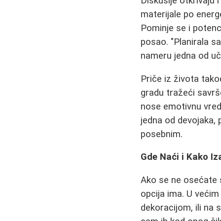
Diskusije otkrivaju 
materijale po energ
Pominje se i potenc
posao. "Planirala s
nameru jedna od uč
Priče iz života ta
gradu tražeći savr
nose emotivnu vredno
jedna od devojaka, 
posebnim.
Gde Naći i Kako I
Ako se ne osećate s
opcija ima. U veći
dekoracijom, ili na 