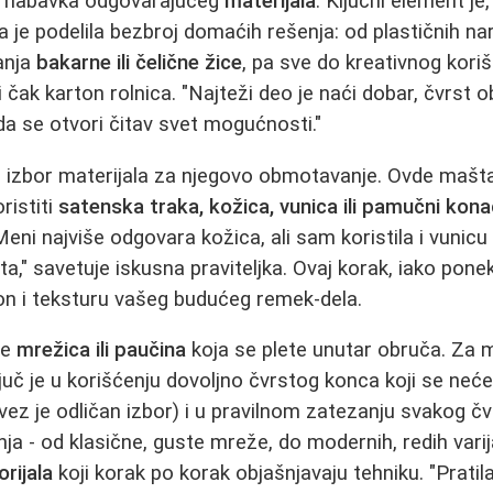
o nabavka odgovarajućeg
materijala
. Ključni element je
a je podelila bezbroj domaćih rešenja: od plastičnih na
anja
bakarne ili čelične žice
, pa sve do kreativnog koriš
li čak karton rolnica. "Najteži deo je naći dobar, čvrst o
da se otvori čitav svet mogućnosti."
i izbor materijala za njegovo obmotavanje. Ovde mašt
ristiti
satenska traka, kožica, vunica ili pamučni kona
eni najviše odgovara kožica, ali sam koristila i vunicu 
a," savetuje iskusna praviteljka. Ovaj korak, iako pon
on i teksturu vašeg budućeg remek-dela.
je
mrežica ili paučina
koja se plete unutar obruča. Za 
ljuč je u korišćenju dovoljno čvrstog konca koji se neće
ez je odličan izbor) i u pravilnom zatezanju svakog č
etenja - od klasične, guste mreže, do modernih, redih vari
rijala
koji korak po korak objašnjavaju tehniku. "Prati