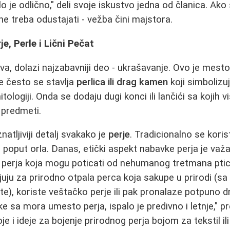
o je odlično," deli svoje iskustvo jedna od članica. Ako 
e treba odustajati - vežba čini majstora.
je, Perle i Lični Pečat
a, dolazi najzabavniji deo - ukrašavanje. Ovo je mesto
že često se stavlja
perlica ili drag kamen
koji simbolizuj
logiji. Onda se dodaju dugi konci ili lančići sa kojih vis
i predmeti.
tljiviji detalj svakako je
perje
. Tradicionalno se korist
, poput orla. Danas, etički aspekt nabavke perja je važ
 perja koja mogu poticati od nehumanog tretmana pti
ljuju za prirodno otpala perca koja sakupe u prirodi (s
e), koriste veštačko perje ili pak pronalaze potpuno dr
ke sa mora umesto perja, ispalo je predivno i letnje," p
e i ideje za bojenje prirodnog perja bojom za tekstil i