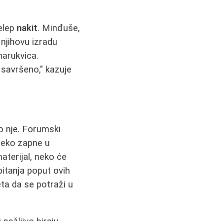
elep
nakit
. Minđuše,
 njihovu izradu
narukvica.
 savršeno," kazuje
o nje. Forumski
neko zapne u
aterijal, neko će
itanja poput ovih
ta da se potraži u