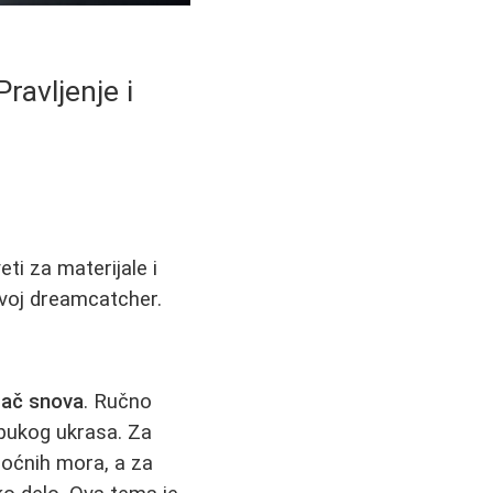
ravljenje i
ti za materijale i
 svoj dreamcatcher.
tač snova
. Ručno
 pukog ukrasa. Za
 noćnih mora, a za