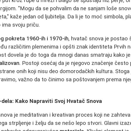
put kroz rupe u mreži i blago se spuštaju niz perje, 
rgijom. "Mogu da se pohvalim da ne sanjam loše snove
a," kaže jedan od ljubitelja. Da li je to moć simbola, pl
 ima svoju priču.
og pokreta 1960-ih i 1970-ih
, hvatač snova je postao 
đu različitim plemenima i opšti znak identiteta Prvih 
ost dovela je do toga da mnogi danas smatraju kako j
alizovan
. Postoji osećaj da je njegovo značenje često
strane onih koji nisu deo domorodačkih kultura. Stoga
pravimo, važno da to činimo sa poštovanjem prema n
-dela: Kako Napraviti Svoj Hvatač Snova
snova je meditativan i kreativan proces koji ne zahte
ga strpljenje i želju da se nešo lepo stvori. Glavni iz