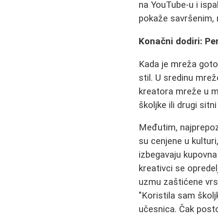
na YouTube-u i ispal
pokaže savršenim, n
Konačni dodiri: Per
Kada je mreža gotov
stil. U sredinu mre
kreatora mreže u mito
školjke ili drugi sitn
Međutim, najprepozna
su cenjene u kulturi
izbegavaju kupovna
kreativci se oprede
uzmu zaštićene vrst
"Koristila sam školj
učesnica. Čak postoj