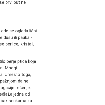
se prvi put ne
 gde se ogleda lični
e dušu ili pauka -
e perlice, kristali,
ilo perje ptica koje
an. Mnogi
ca. Umesto toga,
a pažnjom da ne
ugačije rešenje.
redlaže jedna od
li čak senkama za