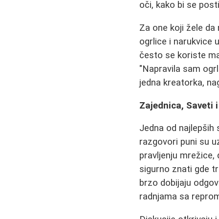
oči, kako bi se post
Za one koji žele d
ogrlice i narukvice
često se koriste man
"Napravila sam ogrl
jedna kreatorka, nag
Zajednica, Saveti 
Jedna od najlepših
razgovori puni su 
pravljenju mrežice, 
sigurno znati gde t
brzo dobijaju odgo
radnjama sa reproma