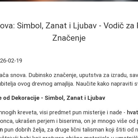
va: Simbol, Zanat i Ljubav - Vodič za P
Značenje
26-02-19
tača snova. Dubinsko značenje, uputstva za izradu, save
jubitelja ovog drevnog amajlija. Naučite kako napraviti
 od Dekoracije - Simbol, Zanat i Ljubav
 mnogih kreveta, visi predmet pun misterije i nade -
hva
konca, ukrašen perjem i biserima, on je mnogo više od
n
pun dobrih želja, za druge lični talisman koji štiti od