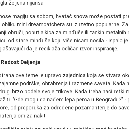
igla željena nijansa.
a nose magiju sa sobom, hvatač snova može postati pr
 u obliku mini dreamcatchera su izuzetno popularne. Za
ji obruči, poput alkica za minđuše ili tankih metalnih 
icu od stare minđuše koju više nisam nosila - ispalo je
lašavajući da je reciklaža odličan izvor inspiracije.
i Radost Deljenja
 strana ove teme je upravo
zajednica
koja se stvara ok
uzajamne podrške, ohrabrenja i razmene saveta. Kada 
drugi brzo podele svoje trikove. Kada treba naći retki m
ražiti. "Gde mogu da nađem lepa perca u Beogradu?" - p
vore, od preporuka za određene pozamanterije do save
terijalom za nakit.