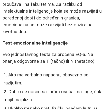
proučava i na fakultetima. Za razliku od
intelektualne inteligencije koja se može razvijati u
određenoj dobi i do određenih granica,
emocionalna se može razvijati bez obzira na
životnu dob.
Test emocionalne inteligencije
Evo jednostavnog testa za procenu EQ-a. Na
pitanja odgovorite sa T (tačno) ili N (netačno):
Ako me verbalno napadnu, obavezno se
razljutim.
Dobro se nosim sa tuđim osećajima tuge, čak i
mojih najbližih.
Ukoliko mi neko preti fizički, osećam ljutnju i