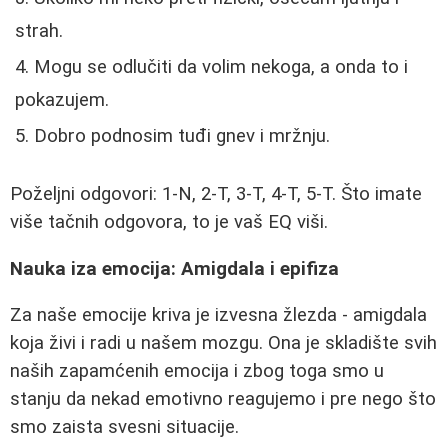
strah.
Mogu se odlučiti da volim nekoga, a onda to i
pokazujem.
Dobro podnosim tuđi gnev i mržnju.
Poželjni odgovori: 1-N, 2-T, 3-T, 4-T, 5-T. Što imate
više tačnih odgovora, to je vaš EQ viši.
Nauka iza emocija: Amigdala i epifiza
Za naše emocije kriva je izvesna žlezda - amigdala
koja živi i radi u našem mozgu. Ona je skladište svih
naših zapamćenih emocija i zbog toga smo u
stanju da nekad emotivno reagujemo i pre nego što
smo zaista svesni situacije.