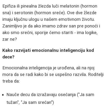
Epifiza ili pinealna žlezda luči melatonin (hormon
sna) i serotonin (hormon sreće). Ove dve žlezde
imaju ključnu ulogu u našem emotivnom životu.
Zanimljivo je da ako imamo zdrav san pre ponoći i
ako smo srećni, sporije ćemo stariti - ima logike,
zar ne?
Kako razvijati emocionalnu inteligenciju kod
dece?
Emocionalna inteligencija je urođena, ali na njoj
mora da se radi kako bi se uspešno razvila. Roditelji
treba da:
Nauče decu da izražavaju osećanja ("Ja sam
tužan", "Ja sam srećan")