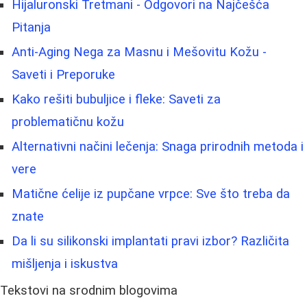
Hijaluronski Tretmani - Odgovori na Najčešća
Pitanja
Anti-Aging Nega za Masnu i Mešovitu Kožu -
Saveti i Preporuke
Kako rešiti bubuljice i fleke: Saveti za
problematičnu kožu
Alternativni načini lečenja: Snaga prirodnih metoda i
vere
Matične ćelije iz pupčane vrpce: Sve što treba da
znate
Da li su silikonski implantati pravi izbor? Različita
mišljenja i iskustva
Tekstovi na srodnim blogovima