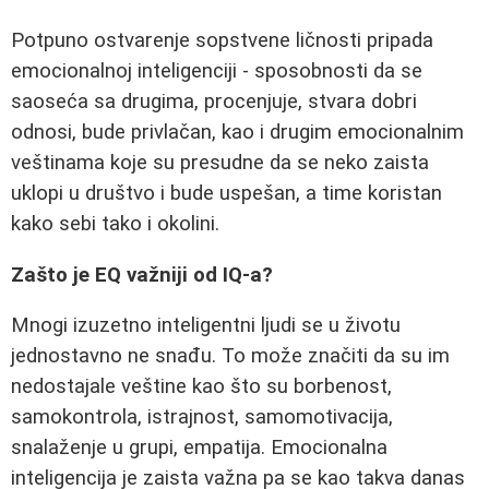
Potpuno ostvarenje sopstvene ličnosti pripada
emocionalnoj inteligenciji - sposobnosti da se
saoseća sa drugima, procenjuje, stvara dobri
odnosi, bude privlačan, kao i drugim emocionalnim
veštinama koje su presudne da se neko zaista
uklopi u društvo i bude uspešan, a time koristan
kako sebi tako i okolini.
Zašto je EQ važniji od IQ-a?
Mnogi izuzetno inteligentni ljudi se u životu
jednostavno ne snađu. To može značiti da su im
nedostajale veštine kao što su borbenost,
samokontrola, istrajnost, samomotivacija,
snalaženje u grupi, empatija. Emocionalna
inteligencija je zaista važna pa se kao takva danas