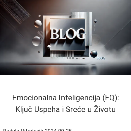
Emocionalna Inteligencija (EQ):
Ključ Uspeha i Sreće u Životu
Radula Vitošević
2024-09-25