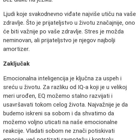
Ljudi koje svakodnevno viđate najviše utiču na vaše
zdravlje. Što je prijateljstvo u životu značajnije, ono
će biti važnije po vaše zdravlje. Stres je možda
neminovan, ali prijateljstvo je njegov najbolji
amortizer.
Zaključak
Emocionalna inteligencija je ključna za uspeh i
sreću u životu. Za razliku od IQ-a koji je u velikoj
meri urođen, EQ možemo stalno razvijati i
usavršavati tokom celog života. Najvažnije je da
budemo iskreni sa sobom i da shvatimo da
možemo voljno uticati na naše emocionalne
reakcije. Vladati sobom ne znači potiskivati
emocije, već postizati ravnotežu i kontrolu