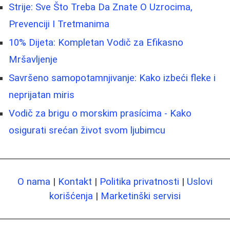
Strije: Sve Što Treba Da Znate O Uzrocima,
Prevenciji I Tretmanima
10% Dijeta: Kompletan Vodič za Efikasno
Mršavljenje
Savršeno samopotamnjivanje: Kako izbeći fleke i
neprijatan miris
Vodič za brigu o morskim prasícima - Kako
osigurati srećan život svom ljubimcu
O nama
|
Kontakt
|
Politika privatnosti
|
Uslovi
korišćenja
|
Marketinški servisi