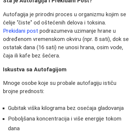
Šta je Autofagija i Prekidani Post?
Autofagija je prirodni proces u organizmu kojim se
ćelije "čiste" od oštećenih delova i toksina.
Prekidani post
podrazumeva uzimanje hrane u
određenom vremenskom okviru (npr. 8 sati), dok se
ostatak dana (16 sati) ne unosi hrana, osim vode,
čaja ili kafe bez šećera.
Iskustva sa Autofagijom
Mnoge osobe koje su probale autofagiju ističu
brojne prednosti:
Gubitak viška kilograma bez osećaja gladovanja
Poboljšana koncentracija i više energije tokom
dana