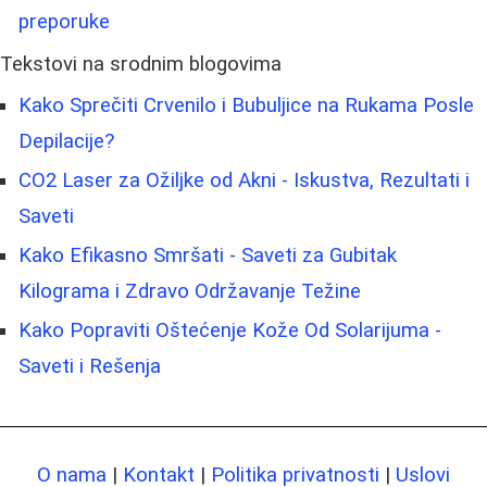
preporuke
Tekstovi na srodnim blogovima
Kako Sprečiti Crvenilo i Bubuljice na Rukama Posle
Depilacije?
CO2 Laser za Ožiljke od Akni - Iskustva, Rezultati i
Saveti
Kako Efikasno Smršati - Saveti za Gubitak
Kilograma i Zdravo Održavanje Težine
Kako Popraviti Oštećenje Kože Od Solarijuma -
Saveti i Rešenja
O nama
|
Kontakt
|
Politika privatnosti
|
Uslovi