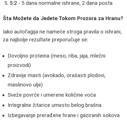
5:2
- 5 dana normalne ishrane, 2 dana posta
Šta Možete da Jedete Tokom Prozora za Hranu?
Iako autofagija ne nameće stroga pravila o ishrani,
za najbolje rezultate preporučuje se:
Dovoljno proteina (meso, riba, jaja, mlečni
proizvodi)
Zdravije masti (avokado, orašasti plodovi,
maslinovo ulje)
Sveže povrće i umerene količine voća
Integralne žitarice umesto belog brašna
Izbegavanje prerađene hrane i gaziranih sokova