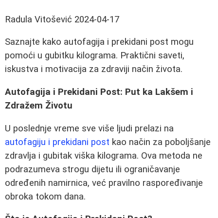
Radula Vitošević
2024-04-17
Saznajte kako autofagija i prekidani post mogu
pomoći u gubitku kilograma. Praktični saveti,
iskustva i motivacija za zdraviji način života.
Autofagija i Prekidani Post: Put ka Lakšem i
Zdražem Životu
U poslednje vreme sve više ljudi prelazi na
autofagiju i prekidani post
kao način za poboljšanje
zdravlja i gubitak viška kilograma. Ova metoda ne
podrazumeva strogu dijetu ili ograničavanje
određenih namirnica, već pravilno raspoređivanje
obroka tokom dana.