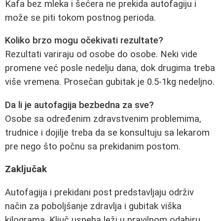
Kafa bez mleka i šećera ne prekida autofagiju i
može se piti tokom postnog perioda.
Koliko brzo mogu očekivati rezultate?
Rezultati variraju od osobe do osobe. Neki vide
promene već posle nedelju dana, dok drugima treba
više vremena. Prosečan gubitak je 0.5-1kg nedeljno.
Da li je autofagija bezbedna za sve?
Osobe sa određenim zdravstvenim problemima,
trudnice i dojilje treba da se konsultuju sa lekarom
pre nego što počnu sa prekidanim postom.
Zaključak
Autofagija i prekidani post predstavljaju održiv
način za poboljšanje zdravlja i gubitak viška
kilograma. Ključ uspeha leži u pravilnom odabiru