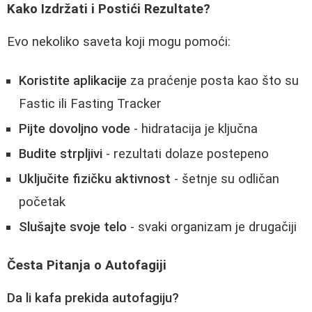
Kako Izdržati i Postići Rezultate?
Evo nekoliko saveta koji mogu pomoći:
Koristite aplikacije
za praćenje posta kao što su
Fastic ili Fasting Tracker
Pijte dovoljno vode
- hidratacija je ključna
Budite strpljivi
- rezultati dolaze postepeno
Uključite fizičku aktivnost
- šetnje su odličan
početak
Slušajte svoje telo
- svaki organizam je drugačiji
Česta Pitanja o Autofagiji
Da li kafa prekida autofagiju?