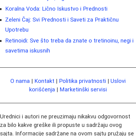
Koralna Voda: Lično Iskustvo i Prednosti
Zeleni Čaj: Svi Prednosti i Saveti za Praktičnu
Upotrebu
Retinoidi: Sve što treba da znate o tretinoinu, negi i
savetima iskusnih
O nama
|
Kontakt
|
Politika privatnosti
|
Uslovi
korišćenja
|
Marketinški servisi
Urednici i autori ne preuzimaju nikakvu odgovornost
za bilo kakve greške ili propuste u sadržaju ovog
sajta. Informacije sadržane na ovom sajtu pružaju se