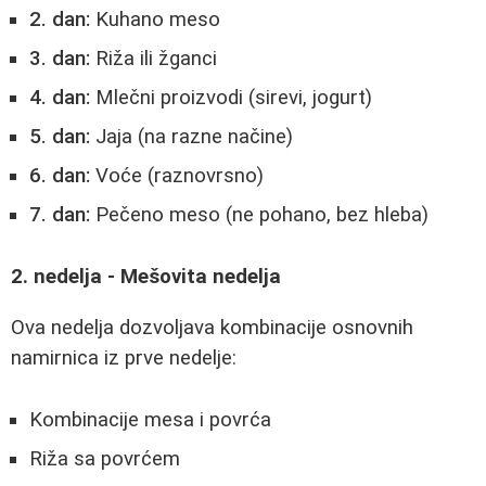
2. dan:
Kuhano meso
3. dan:
Riža ili žganci
4. dan:
Mlečni proizvodi (sirevi, jogurt)
5. dan:
Jaja (na razne načine)
6. dan:
Voće (raznovrsno)
7. dan:
Pečeno meso (ne pohano, bez hleba)
2. nedelja - Mešovita nedelja
Ova nedelja dozvoljava kombinacije osnovnih
namirnica iz prve nedelje:
Kombinacije mesa i povrća
Riža sa povrćem