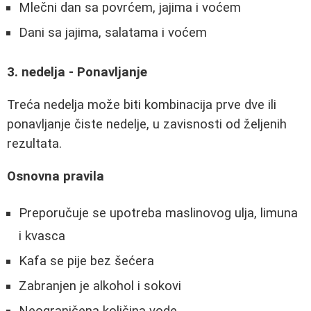
Mlečni dan sa povrćem, jajima i voćem
Dani sa jajima, salatama i voćem
3. nedelja - Ponavljanje
Treća nedelja može biti kombinacija prve dve ili
ponavljanje čiste nedelje, u zavisnosti od željenih
rezultata.
Osnovna pravila
Preporučuje se upotreba maslinovog ulja, limuna
i kvasca
Kafa se pije bez šećera
Zabranjen je alkohol i sokovi