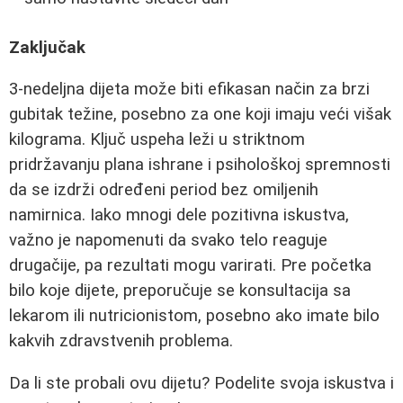
Zaključak
3-nedeljna dijeta može biti efikasan način za brzi
gubitak težine, posebno za one koji imaju veći višak
kilograma. Ključ uspeha leži u striktnom
pridržavanju plana ishrane i psihološkoj spremnosti
da se izdrži određeni period bez omiljenih
namirnica. Iako mnogi dele pozitivna iskustva,
važno je napomenuti da svako telo reaguje
drugačije, pa rezultati mogu varirati. Pre početka
bilo koje dijete, preporučuje se konsultacija sa
lekarom ili nutricionistom, posebno ako imate bilo
kakvih zdravstvenih problema.
Da li ste probali ovu dijetu? Podelite svoja iskustva i