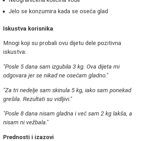
Neograničena količina vode
Jelo se konzumira kada se oseća glad
Iskustva korisnika
Mnogi koji su probali ovu dijetu dele pozitivna
iskustva:
"Posle 5 dana sam izgubila 3 kg. Ova dijeta mi
odgovara jer se nikad ne osećam gladno."
"Za tri nedelje sam skinula 5 kg, iako sam ponekad
grešila. Rezultati su vidljivi."
"Posle 8 dana nisam gladna i već sam 2 kg lakša, a
nisam ni vežbala."
Prednosti i izazovi