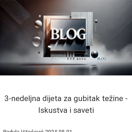
3-nedeljna dijeta za gubitak težine -
Iskustva i saveti
Radula Vitošević
2024-05-01