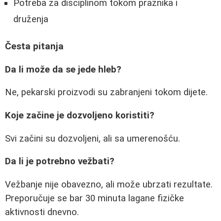
Potreba za disciplinom tokom praznika i
druženja
Česta pitanja
Da li može da se jede hleb?
Ne, pekarski proizvodi su zabranjeni tokom dijete.
Koje začine je dozvoljeno koristiti?
Svi začini su dozvoljeni, ali sa umerenošću.
Da li je potrebno vežbati?
Vežbanje nije obavezno, ali može ubrzati rezultate.
Preporučuje se bar 30 minuta lagane fizičke
aktivnosti dnevno.