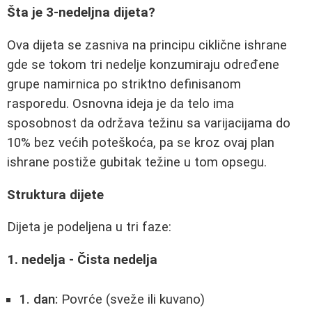
Šta je 3-nedeljna dijeta?
Ova dijeta se zasniva na principu ciklične ishrane
gde se tokom tri nedelje konzumiraju određene
grupe namirnica po striktno definisanom
rasporedu. Osnovna ideja je da telo ima
sposobnost da održava težinu sa varijacijama do
10% bez većih poteškoća, pa se kroz ovaj plan
ishrane postiže gubitak težine u tom opsegu.
Struktura dijete
Dijeta je podeljena u tri faze:
1. nedelja - Čista nedelja
1. dan:
Povrće (sveže ili kuvano)